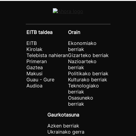
EITB taldea
Orain
EITB
Ekonomiako
Kirolak
berriak
Telebista nahieran
Gizarteko berriak
Primeran
Nazioarteko
Gaztea
berriak
Makusi
Politikako berriak
Guau - Gure
Kulturako berriak
Audioa
Teknologiako
berriak
Osasuneko
berriak
Gaurkotasuna
Azken berriak
Ukrainako gerra