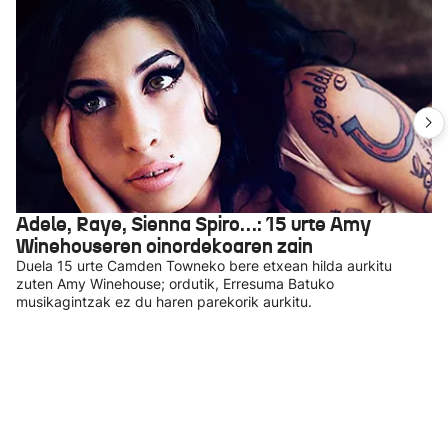
Adele, Raye, Sienna Spiro…: 15 urte Amy
Winehouseren oinordekoaren zain
Duela 15 urte Camden Towneko bere etxean hilda aurkitu
zuten Amy Winehouse; ordutik, Erresuma Batuko
musikagintzak ez du haren parekorik aurkitu.