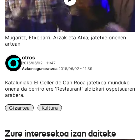
Mugaritz, Etxebarri, Arzak eta Atxa; jatetxe onenen
artean
otros
2015/06/02 - 11:47
Azken eguneratzea
2015/06/02 - 11:39
Kataluniako El Celler de Can Roca jatetxea munduko
onena da berriro ere 'Restaurant' aldizkari ospetsuaren
arabera.
Gizartea
Kultura
Zure interesekoa izan daiteke