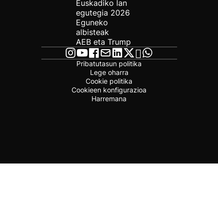
Euskadiko lan
egutegia 2026
Eguneko
albisteak
AEB eta Trump
Pribatutasun politika
Lege oharra
Cookie politika
Cookieen konfigurazioa
Harremana