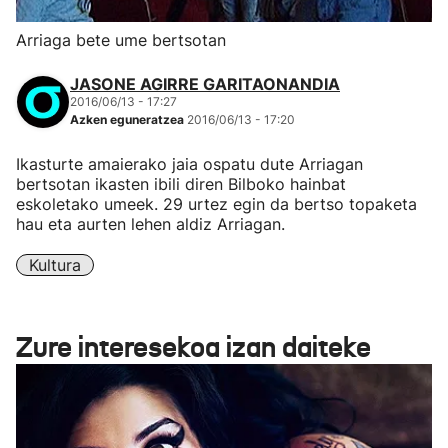
Arriaga bete ume bertsotan
JASONE AGIRRE GARITAONANDIA
2016/06/13 - 17:27
Azken eguneratzea
2016/06/13 - 17:20
Ikasturte amaierako jaia ospatu dute Arriagan
bertsotan ikasten ibili diren Bilboko hainbat
eskoletako umeek. 29 urtez egin da bertso topaketa
hau eta aurten lehen aldiz Arriagan.
Kultura
Zure interesekoa izan daiteke