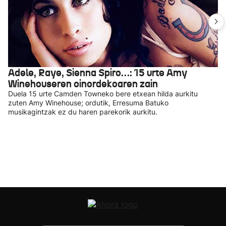
Adele, Raye, Sienna Spiro…: 15 urte Amy
Winehouseren oinordekoaren zain
Duela 15 urte Camden Towneko bere etxean hilda aurkitu
zuten Amy Winehouse; ordutik, Erresuma Batuko
musikagintzak ez du haren parekorik aurkitu.