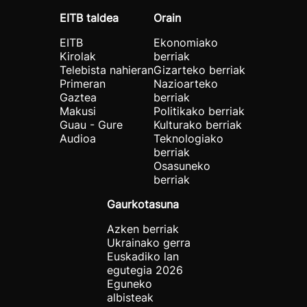
EITB taldea
Orain
EITB
Ekonomiako
Kirolak
berriak
Telebista nahieran
Gizarteko berriak
Primeran
Nazioarteko
Gaztea
berriak
Makusi
Politikako berriak
Guau - Gure
Kulturako berriak
Audioa
Teknologiako
berriak
Osasuneko
berriak
Gaurkotasuna
Azken berriak
Ukrainako gerra
Euskadiko lan
egutegia 2026
Eguneko
albisteak