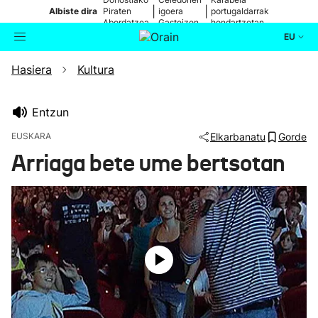
|
|
Albiste dira
Piraten
igoera
portugaldarrak
Abordatzea
Gasteizen
hondartzetan
EU
Hasiera
Kultura
Aktualitatea
Bilatzailea
Politika
Entzun
EUSKARA
Elkarbanatu
Gorde
Kultura
Arriaga bete ume bertsotan
Ikusmiran
Eguraldia