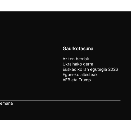
Gaurkotasuna
Azken berriak
Ukrainako gerra
Euskadiko lan egutegia 2026
Eguneko albisteak
AEB eta Trump
remana