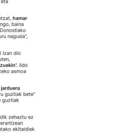
 eta
etzat,
hamar
ango, baina
 Donostiako
ru nagusia”,
 izan dio
uten,
tzuekin
”. Ildo
atzeko asmoa
jarduera
u guztiak bete”
e guztiak
ndik zehaztu ez
rerantzean
utako ekitaldiek