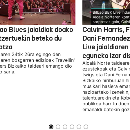
ao Blues jaialdiak doako
Calvin Harris, 
tzertuekin beteko du
Dani Fernandez
atza
Live jaialdiaren
laren 24tik 26ra egingo den
eguneko izar di
diaren bosgarren edizioak Travellin'
Alcalá Norte taldear
ers Bizkaiko taldeari emango dio
ezustekoak eta Calvin
o saria.
twigs eta Dani Ferna
Bizkaiko hiriburuan h
musikari hasiera eman
nazioarteko izenekin,
talentuarekin eta Ko
publikoa harritu due
emanaldi batekin goz