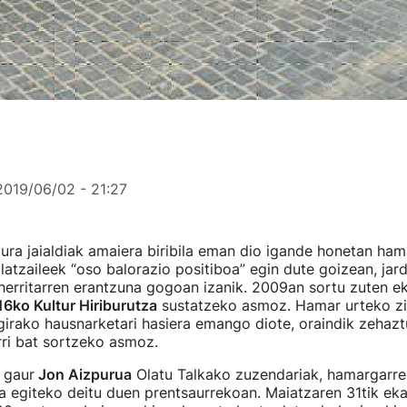
2019/06/02 - 21:27
ura jaialdiak amaiera biribila eman dio igande honetan ham
tolatzaileek “oso balorazio positiboa” egin dute goizean, jar
herritarren erantzuna gogoan izanik. 2009an sortu zuten e
6ko Kultur Hiriburutza
sustatzeko asmoz. Hamar urteko zi
girako hausnarketari hasiera emango diote, oraindik zeha
ri bat sortzeko asmoz.
u gaur
Jon Aizpurua
Olatu Talkako zuzendariak, hamargarre
a egiteko deitu duen prentsaurrekoan. Maiatzaren 31tik eka