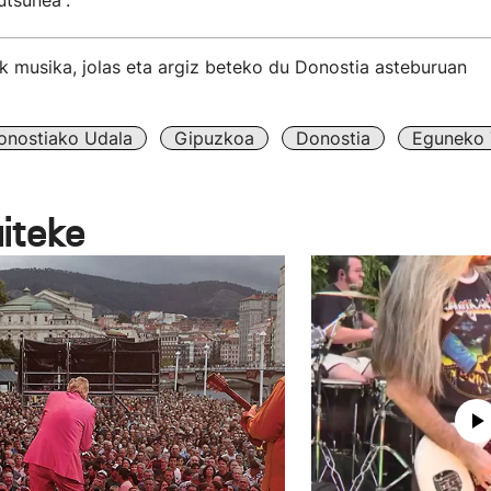
utsunea”.
k musika, jolas eta argiz beteko du Donostia asteburuan
onostiako Udala
Gipuzkoa
Donostia
Eguneko T
aiteke