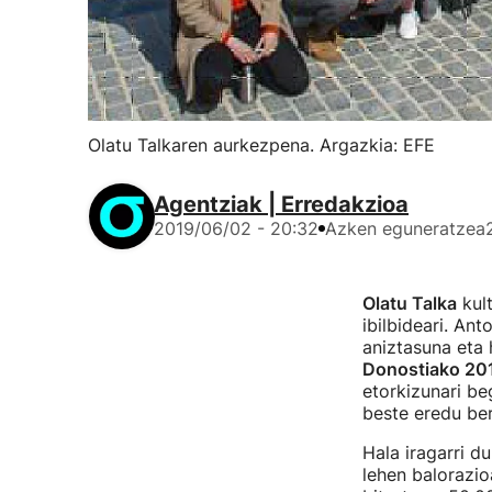
Olatu Talkaren aurkezpena. Argazkia: EFE
Agentziak | Erredakzioa
2019/06/02 - 20:32
Azken eguneratzea
Olatu Talka
kult
ibilbideari. An
aniztasuna eta 
Donostiako 201
etorkizunari be
beste eredu ber
Hala iragarri d
lehen balorazio