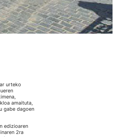
ar urteko
dueren
kimena,
kloa amaituta,
ztu gabe dagoen
n edizioaren
inaren 2ra