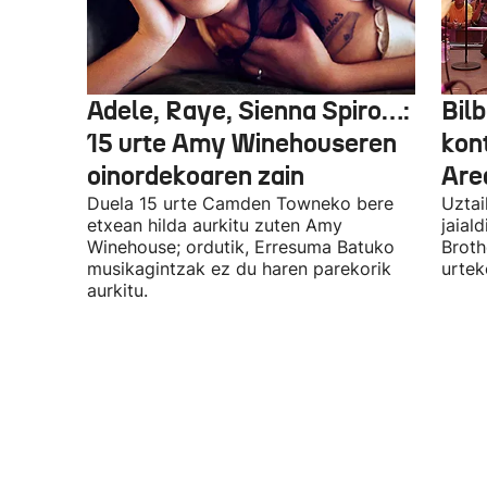
Adele, Raye, Sienna Spiro…:
Bilb
15 urte Amy Winehouseren
kon
oinordekoaren zain
Are
Duela 15 urte Camden Towneko bere
Uztai
etxean hilda aurkitu zuten Amy
jaial
Winehouse; ordutik, Erresuma Batuko
Broth
musikagintzak ez du haren parekorik
urtek
aurkitu.