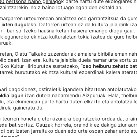
00 pertsona baino gehiago
k parte hartu dute ekologiarekin
aintzarekin inoiz baino lotuago egon den ekitaldian.
margarren urteurrenean amaitzea oso garrantzitsua da gur
a ixten dugu
lako. Datorren urtean ez da kultura jaialdirik iz
rri bar sortzeko hausnarketari hasiera emango diogu gaur.
ek eguneroko ekintza kulturaletan tokia izatea da gure helbu
uruak.
retan, Olatu Talkako zuzendariak amaiera biribila eman nahi
lbideari. Izan ere, kultura jaialdia duela hamar urte sortu z
ko Kultur Hiriburutza sustatzeko, “
oso
helburu zehatz ba
ritarrek burututako ekintza kultural ezberdinak kalera ater
ari dagokionez, ostiraletik igandera bitartean antolatutako
ldia lagun
izan dutela nabarmendu Aizpuruak. Hala, “helbur
du, eta ekimenean parte hartu duten elkarte eta antolatzail
direla gaineratu du.
teurren honetan, etorkizunera begiratzeko ordua da, orai
edu bat
sortuz. Gauzak horrela, oraindik ez dakigu ziur aur
aldi bat izaten jarraituko duen edo urte osoan zehar antolat