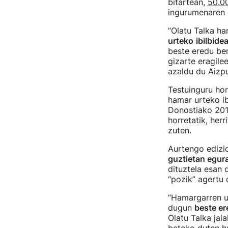
bitartean,
50.0
ingurumenaren z
“Olatu Talka ha
urteko
ibilbide
beste eredu be
gizarte eragile
azaldu du Aizp
Testuinguru hor
hamar urteko ibi
Donostiako 2016
horretatik, her
zuten.
Aurtengo edizio
guztietan egura
dituztela esan 
“pozik” agertu 
“Hamargarren ur
dugun
beste er
Olatu Talka jai