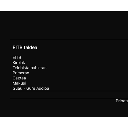
EITB taldea
EITB
Kirolak
Telebista nahieran
Primeran
Gaztea
Makusi
Guau - Gure Audioa
Pribat