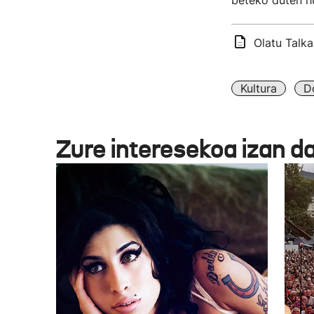
beteko duten h
Olatu Talka
Kultura
D
Zure interesekoa izan d