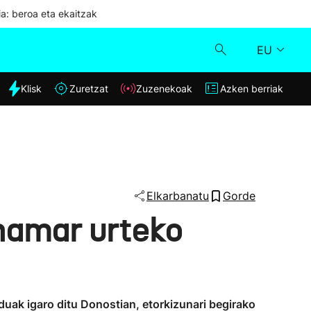
ia: beroa eta ekaitzak
EU
dia
Klisk
Zuretzat
Zuzenekoak
Azken berriak
Klisk
Zuzenekoak
Zuretzat
Elkarbanatu
Gorde
 hamar urteko
Azken berriak
uak igaro ditu Donostian, etorkizunari begirako