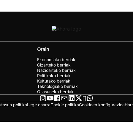
Orain
Ekonomiako berriak
Gizarteko berriak
Nazioarteko berriak
Politikako berriak
Kulturako berriak
Teknologiako berriak
Osasuneko berriak
utasun politika
Lege oharra
Cookie politika
Cookieen konfigurazioa
Har