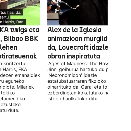
FKA twigs eta
Alex de la Iglesia
, Bilbao BBK
animazioan murgilduko
 lehen
da, Lovecraft idazlearen
stiratsuenak
obran inspiratuta
en kontzertu
'Ages of Madness: The Howling of th
 Harris, FKA
Jinn' goiburua hartuko du pelikulak, e
ndezen emanaldiek
'Necronomicon' idazle
iru eguneko
estatubatuarraren fikzioko liburuan
 diote. Milariek
oinarrituko da. Garai eta toki
 tokiko
ezberdinetan kokatutako hainbat
betamendiko
istorio harilkatuko ditu.
n ezusteko
atu dute.