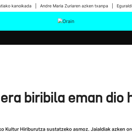
|
|
tiako kanoikada
Andre Maria Zuriaren azken txanpa
Egurald
tura
Ikusmiran
Egural
Osasuna
Teknologia
era biribila eman dio
Kultur Hiriburutza sustatzeko asmoz. Jaialdiak azken ord