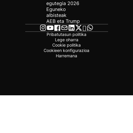
egutegia 2026
Eguneko
albisteak
AEB eta Trump
Pribatutasun politika
Lege oharra
Cookie politika
Cookieen konfigurazioa
Harremana