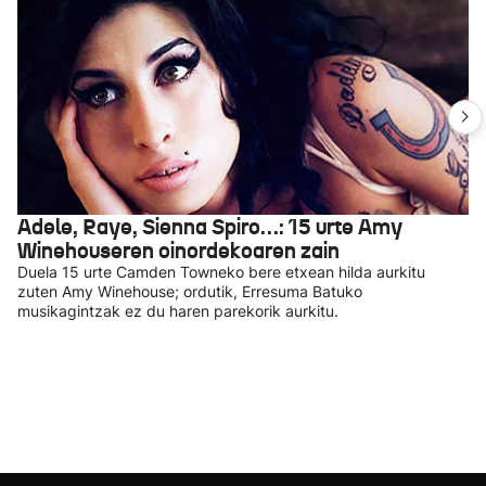
Adele, Raye, Sienna Spiro…: 15 urte Amy
Winehouseren oinordekoaren zain
Duela 15 urte Camden Towneko bere etxean hilda aurkitu
zuten Amy Winehouse; ordutik, Erresuma Batuko
musikagintzak ez du haren parekorik aurkitu.