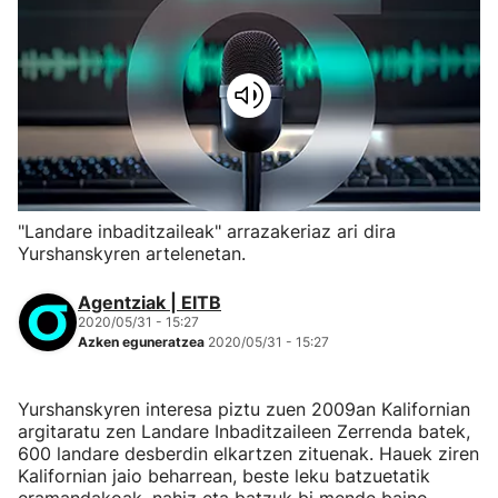
"Landare inbaditzaileak" arrazakeriaz ari dira
Yurshanskyren artelenetan.
Agentziak | EITB
2020/05/31 - 15:27
Azken eguneratzea
2020/05/31 - 15:27
Yurshanskyren interesa piztu zuen 2009an Kalifornian
argitaratu zen Landare Inbaditzaileen Zerrenda batek,
600 landare desberdin elkartzen zituenak. Hauek ziren
Kalifornian jaio beharrean, beste leku batzuetatik