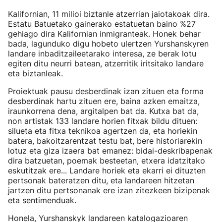
Kalifornian, 11 milioi biztanle atzerrian jaiotakoak dira.
Estatu Batuetako gainerako estatuetan baino %27
gehiago dira Kalifornian inmigranteak. Honek behar
bada, lagunduko digu hobeto ulertzen Yurshanskyren
landare inbaditzaileetarako interesa, ze berak lotu
egiten ditu neurri batean, atzerritik iritsitako landare
eta biztanleak.
Proiektuak pausu desberdinak izan zituen eta forma
desberdinak hartu zituen ere, baina azken emaitza,
iraunkorrena dena, argitalpen bat da. Kutxa bat da,
non artistak 133 landare horien fitxak bildu dituen:
silueta eta fitxa teknikoa agertzen da, eta horiekin
batera, bakoitzarentzat testu bat, bere historiarekin
lotuz eta giza izaera bat emanez: bidai-deskribapenak
dira batzuetan, poemak besteetan, etxera idatzitako
eskutitzak ere... Landare horiek eta ekarri ei dituzten
pertsonak bateratzen ditu, eta landareen hitzetan
jartzen ditu pertsonanak ere izan zitezkeen bizipenak
eta sentimenduak.
Honela, Yurshanskyk landareen katalogazioaren