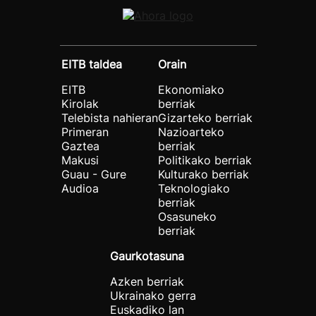
EITB taldea
Orain
EITB
Ekonomiako
Kirolak
berriak
Telebista nahieran
Gizarteko berriak
Primeran
Nazioarteko
Gaztea
berriak
Makusi
Politikako berriak
Guau - Gure
Kulturako berriak
Audioa
Teknologiako
berriak
Osasuneko
berriak
Gaurkotasuna
Azken berriak
Ukrainako gerra
Euskadiko lan