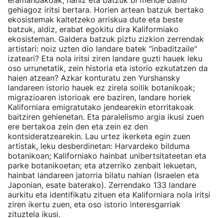
eramandakoak, nahiz eta batzuk bi mende baino
gehiagoz iritsi bertara. Horien artean batzuk bertako
ekosistemak kaltetzeko arriskua dute eta beste
batzuk, aldiz, erabat egokitu dira Kaliformiako
ekosisteman. Galdera batzuk piztu zizkion zerrendak
artistari: noiz uzten dio landare batek "inbaditzaile"
izateari? Eta nola iritsi ziren landare guzti hauek leku
oso urrunetatik, zein historia eta istorio ezkutatzen da
haien atzean? Azkar konturatu zen Yurshansky
landareen istorio hauek ez zirela soilik botanikoak;
migrazioaren istorioak ere baziren, landare horiek
Kaliforniara emigratutako jendearekin etorritakoak
baitziren gehienetan. Eta paralelismo argia ikusi zuen
ere bertakoa zein den eta zein ez den
kontsideratzearekin. Lau urtez ikerketa egin zuen
artistak, leku desberdinetan: Harvardeko bilduma
botanikoan; Kaliforniako hainbat unibertsitateetan eta
parke botanikoetan; eta atzerriko zenbait lekuetan,
hainbat landareen jatorria bilatu nahian (Israelen eta
Japonian, esate baterako). Zerrendako 133 landare
aurkitu eta identifikatu zituen eta Kaliforniara nola iritsi
ziren ikertu zuen, eta oso istorio interesgarriak
zituztela ikusi.