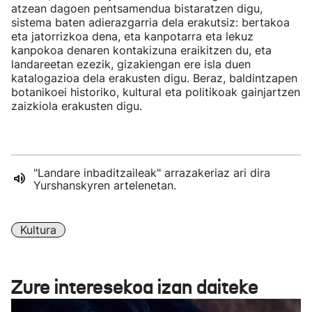
atzean dagoen pentsamendua bistaratzen digu,
sistema baten adierazgarria dela erakutsiz: bertakoa
eta jatorrizkoa dena, eta kanpotarra eta lekuz
kanpokoa denaren kontakizuna eraikitzen du, eta
landareetan ezezik, gizakiengan ere isla duen
katalogazioa dela erakusten digu. Beraz, baldintzapen
botanikoei historiko, kultural eta politikoak gainjartzen
zaizkiola erakusten digu.
"Landare inbaditzaileak" arrazakeriaz ari dira
Yurshanskyren artelenetan.
Kultura
Zure interesekoa izan daiteke