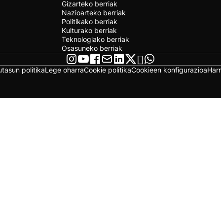
Gizarteko berriak
Nazioarteko berriak
Politikako berriak
Kulturako berriak
Teknologiako berriak
Osasuneko berriak
utasun politika
Lege oharra
Cookie politika
Cookieen konfigurazioa
Har