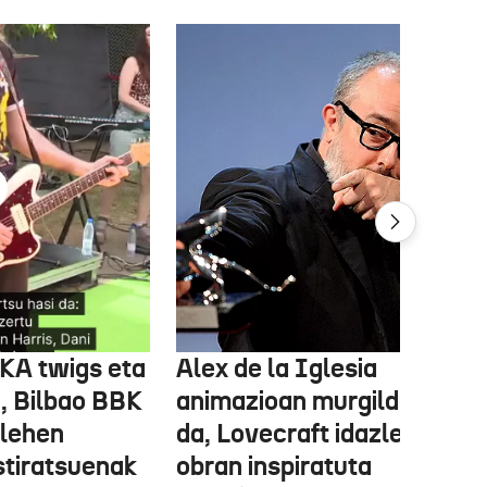
FKA twigs eta
Alex de la Iglesia
, Bilbao BBK
animazioan murgilduko
 lehen
da, Lovecraft idazlearen
stiratsuenak
obran inspiratuta