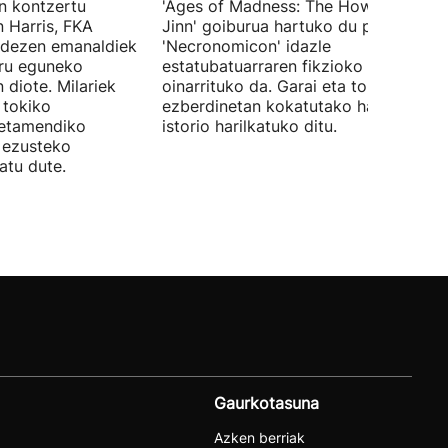
en kontzertu
'Ages of Madness: The Howling of th
 Harris, FKA
Jinn' goiburua hartuko du pelikulak, e
ndezen emanaldiek
'Necronomicon' idazle
iru eguneko
estatubatuarraren fikzioko liburuan
 diote. Milariek
oinarrituko da. Garai eta toki
 tokiko
ezberdinetan kokatutako hainbat
betamendiko
istorio harilkatuko ditu.
n ezusteko
atu dute.
Gaurkotasuna
Azken berriak