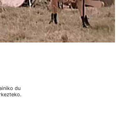
ainiko du
rkezteko.