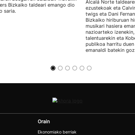
Alcalá Norte taldear
ers Bizkaiko taldeari emango dio
ezustekoak eta Calvin
o saria.
twigs eta Dani Ferna
Bizkaiko hiriburuan h
musikari hasiera eman
nazioarteko izenekin,
talentuarekin eta Ko
publikoa harritu due
emanaldi batekin goz
Orain
Ekonomiako berriak