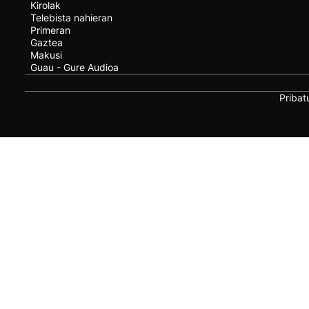
Kirolak
Telebista nahieran
Primeran
Gaztea
Makusi
Guau - Gure Audioa
Pribat