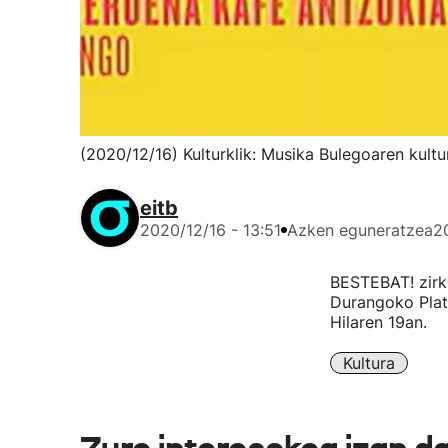
(2020/12/16) Kulturklik: Musika Bulegoaren ku
eitb
2020/12/16 - 13:51
Azken eguneratzea
2
BESTEBAT! zirku
Durangoko Plat
Hilaren 19an.
Kultura