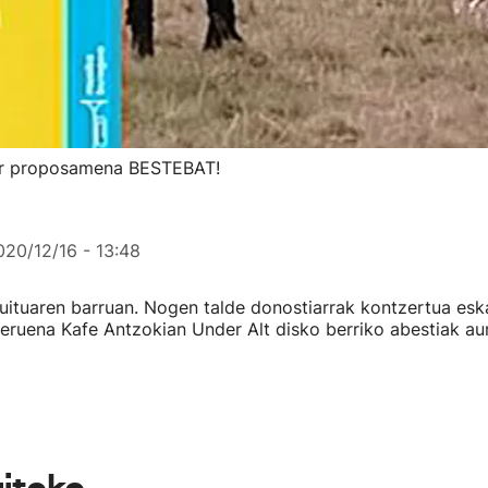
ltur proposamena BESTEBAT!
020/12/16 - 13:48
ituaren barruan. Nogen talde donostiarrak kontzertua esk
eruena Kafe Antzokian Under Alt disko berriko abestiak au