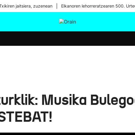
|
xikiren jaitsiera, zuzenean
Elkanoren lehorreratzearen 500. Urte
tura
Ikusmiran
Egural
Osasuna
Teknologia
urklik: Musika Bulego
STEBAT!