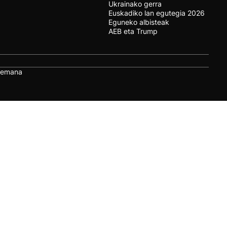
Ukrainako gerra
Euskadiko lan egutegia 2026
Eguneko albisteak
AEB eta Trump
remana