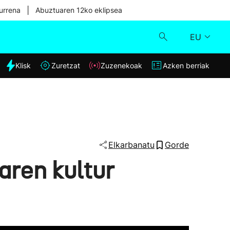
|
urrena
Abuztuaren 12ko eklipsea
EU
dia
Klisk
Zuretzat
Zuzenekoak
Azken berriak
Klisk
Zuzenekoak
Zuretzat
Elkarbanatu
Gorde
aren kultur
Azken berriak