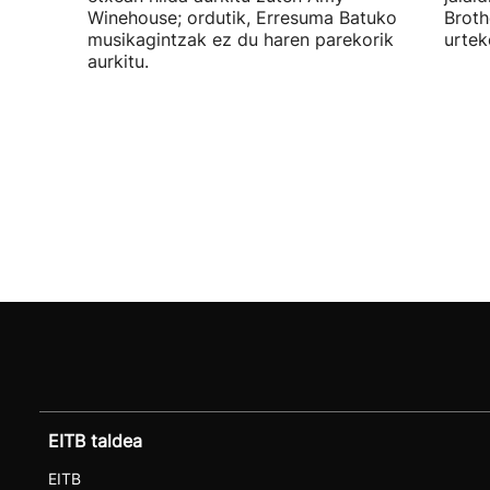
Winehouse; ordutik, Erresuma Batuko
Broth
musikagintzak ez du haren parekorik
urtek
aurkitu.
EITB taldea
EITB