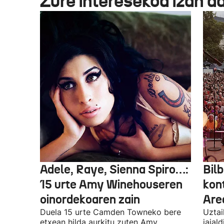
Zure interesekoa izan d
Adele, Raye, Sienna Spiro…:
Bilb
15 urte Amy Winehouseren
kon
oinordekoaren zain
Are
Duela 15 urte Camden Towneko bere
Uztai
etxean hilda aurkitu zuten Amy
jaial