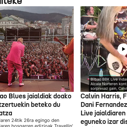
aiteke
ao Blues jaialdiak doako
Calvin Harris, 
tzertuekin beteko du
Dani Fernandez
atza
Live jaialdiaren
laren 24tik 26ra egingo den
eguneko izar di
diaren bosgarren edizioak Travellin'