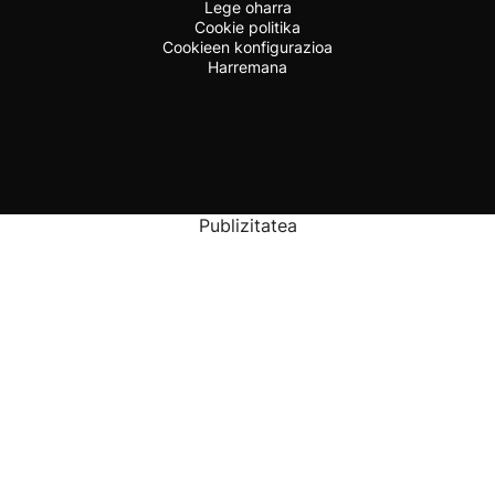
Lege oharra
Cookie politika
Cookieen konfigurazioa
Harremana
Publizitatea