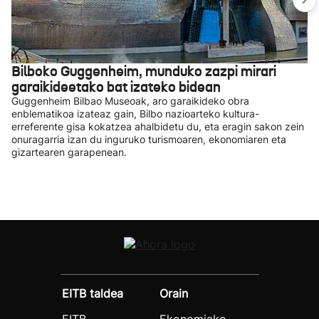
Bilboko Guggenheim, munduko zazpi mirari
garaikideetako bat izateko bidean
Guggenheim Bilbao Museoak, aro garaikideko obra
enblematikoa izateaz gain, Bilbo nazioarteko kultura-
erreferente gisa kokatzea ahalbidetu du, eta eragin sakon zein
onuragarria izan du inguruko turismoaren, ekonomiaren eta
gizartearen garapenean.
EITB taldea
Orain