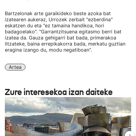
Bartzelonak arte garaikideko beste azoka bat
izatearen aukeraz, Urrozek zerbait "ezberdina"
eskatzen du eta "ez tamaina handikoa, hori
badagoelako". "Garrantzitsuena egitasmo berri bat
izatea da. Gauza gehigarri bat bada, primerakoa
litzateke, baina errepikakorra bada, merkatu guztian
eragina izango du, modu negatiboan".
Artea
Zure interesekoa izan daiteke