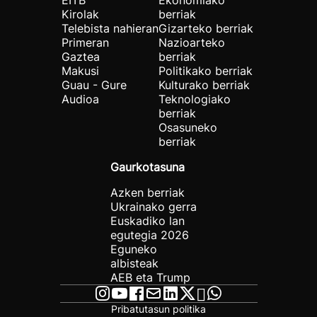
EITB
Ekonomiako
Kirolak
berriak
Telebista nahieran
Gizarteko berriak
Primeran
Nazioarteko
Gaztea
berriak
Makusi
Politikako berriak
Guau - Gure
Kulturako berriak
Audioa
Teknologiako
berriak
Osasuneko
berriak
Gaurkotasuna
Azken berriak
Ukrainako gerra
Euskadiko lan
egutegia 2026
Eguneko
albisteak
AEB eta Trump
Pribatutasun politika