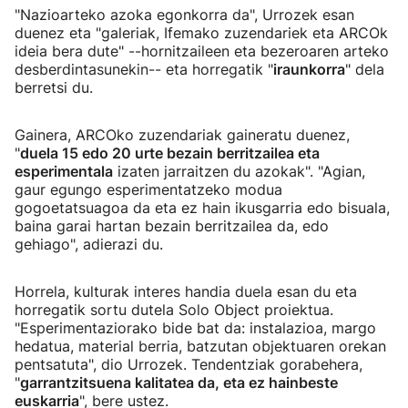
"Nazioarteko azoka egonkorra da", Urrozek esan
duenez eta "galeriak, Ifemako zuzendariek eta ARCOk
ideia bera dute" --hornitzaileen eta bezeroaren arteko
desberdintasunekin-- eta horregatik "
iraunkorra
" dela
berretsi du.
Gainera, ARCOko zuzendariak gaineratu duenez,
"
duela 15 edo 20 urte bezain berritzailea eta
esperimentala
izaten jarraitzen du azokak". "Agian,
gaur egungo esperimentatzeko modua
gogoetatsuagoa da eta ez hain ikusgarria edo bisuala,
baina garai hartan bezain berritzailea da, edo
gehiago", adierazi du.
Horrela, kulturak interes handia duela esan du eta
horregatik sortu dutela Solo Object proiektua.
"Esperimentaziorako bide bat da: instalazioa, margo
hedatua, material berria, batzutan objektuaren orekan
pentsatuta", dio Urrozek. Tendentziak gorabehera,
"
garrantzitsuena kalitatea da, eta ez hainbeste
euskarria
", bere ustez.