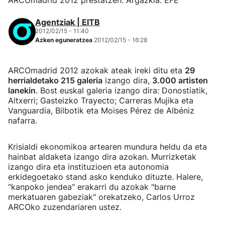
ARCOmadrid 2012 prestatzen. Argazkia: EFE
Agentziak | EITB
2012/02/15 - 11:40
Azken eguneratzea
2012/02/15 - 16:28
ARCOmadrid 2012 azokak ateak ireki ditu eta
29
herrialdetako 215 galeria
izango dira,
3.000 artisten
lanekin
. Bost euskal galeria izango dira: Donostiatik,
Altxerri; Gasteizko Trayecto; Carreras Mujika eta
Vanguardia, Bilbotik eta Moises Pérez de Albéniz
nafarra.
Krisialdi ekonomikoa artearen mundura heldu da eta
hainbat aldaketa izango dira azokan. Murrizketak
izango dira eta instituzioen eta autonomia
erkidegoetako stand asko kenduko dituzte. Halere,
"kanpoko jendea" erakarri du azokak "barne
merkatuaren gabeziak" orekatzeko, Carlos Urroz
ARCOko zuzendariaren ustez.