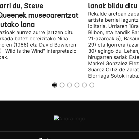
arri du, Steve
lanak bildu ditu
ueenek museoarentzat
Rekalde aretoan zaba
artista berriei lagun
tutako lana
ibiltaria. Urriaren 18
lazioak aurrez aurre jartzen ditu
Bilbon, eta handik Ba
kada batez bereizitako Nina
21-azaroak 5), Basaur
eren (1966) eta David Bowieren
29) eta Igorrera (az
) "Wild is the Wind" interpretazio
30) egingo du. Lehen,
oak.
hirugarren sariak Est
Markel Gonzalez Elez
Suarez Ortiz de Zara
Elorriaga Sotok irabaz