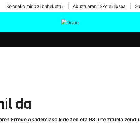
|
|
Koloneko minbizi baheketak
Abuztuaren 12ko eklipsea
Ga
tura
Ikusmiran
Egural
Osasuna
Teknologia
il da
zaren Errege Akademiako kide zen eta 93 urte zituela zend