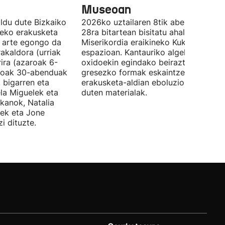
Museoan
ldu dute Bizkaiko
2026ko uztailaren 8tik abenduaren
tzeko erakusketa
28ra bitartean bisitatu ahal izango da
ra arte egongo da
Miserikordia eraikineko Kukula
rakaldora (urriak
espazioan. Kantauriko algekin eta
ira (azaroak 6-
oxidoekin egindako beiraztatutako
aroak 30-abenduak
gresezko formak eskaintzen ditu,
 bigarren eta
erakusketa-aldian eboluzionatzen
ela Miguelek eta
duten materialak.
kanok, Natalia
tek eta Jone
i dituzte.