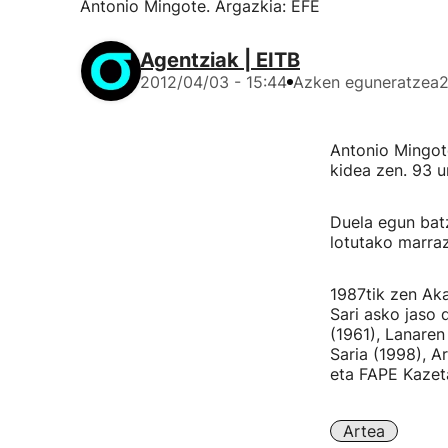
Antonio Mingote. Argazkia: EFE
Agentziak | EITB
2012/04/03 - 15:44
Azken eguneratzea
2
Antonio Mingot
kidea zen. 93 ur
Duela egun bat
lotutako marrazk
1987tik zen Aka
Sari asko jaso 
(1961), Lanare
Saria (1998), 
eta FAPE Kazeta
Artea