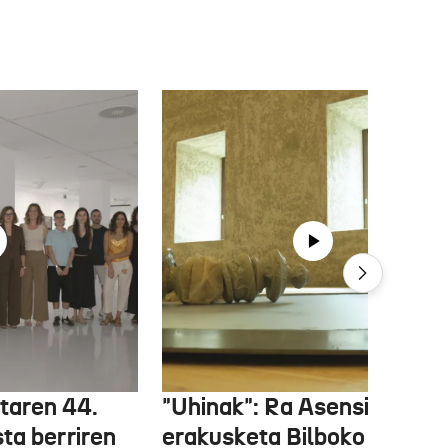
etaren 44.
"Uhinak": Ra Asensiren
sta berriren
erakusketa Bilboko Euskal