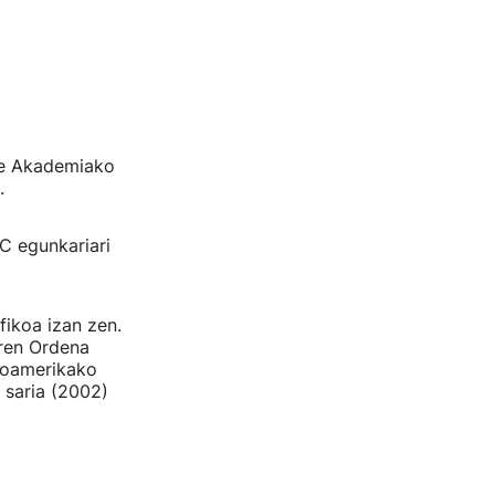
ge Akademiako
.
C egunkariari
fikoa izan zen.
aren Ordena
roamerikako
 saria (2002)