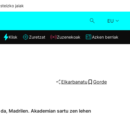
steizko jaiak
EU
dia
Klisk
Zuretzat
Zuzenekoak
Azken berriak
Klisk
Zuzenekoak
Zuretzat
Elkarbanatu
Gorde
Azken berriak
u da, Madrilen. Akademian sartu zen lehen