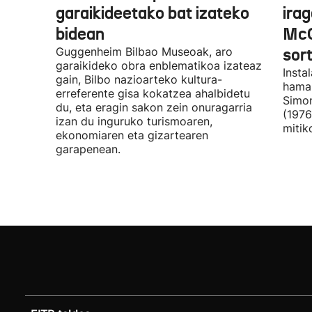
garaikideetako bat izateko
irag
bidean
McQ
Guggenheim Bilbao Museoak, aro
sor
garaikideko obra enblematikoa izateaz
Insta
gain, Bilbo nazioarteko kultura-
hamar
erreferente gisa kokatzea ahalbidetu
Simon
du, eta eragin sakon zein onuragarria
(1976
izan du inguruko turismoaren,
mitik
ekonomiaren eta gizartearen
garapenean.