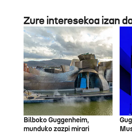
Zure interesekoa izan d
Bilboko Guggenheim,
Gug
munduko zazpi mirari
Mus