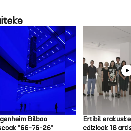
aiteke
genheim Bilbao
Ertibil erakusk
eoak "66-76-26"
edizioak 18 arti