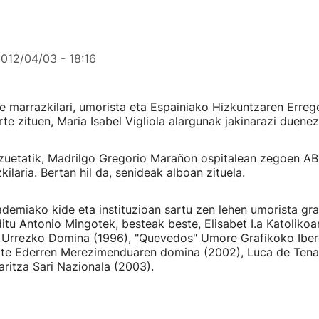
012/04/03 - 18:16
e marrazkilari, umorista eta Espainiako Hizkuntzaren Erre
te zituen, Maria Isabel Vigliola alargunak jakinarazi duenez
zuetatik, Madrilgo Gregorio Marañon ospitalean zegoen AB
ilaria. Bertan hil da, senideak alboan zituela.
demiako kide eta instituzioan sartu zen lehen umorista gra
ditu Antonio Mingotek, besteak beste, Elisabet I.a Katoliko
n Urrezko Domina (1996), "Quevedos" Umore Grafikoko Ibe
Arte Ederren Merezimenduaren domina (2002), Luca de Tena
ritza Sari Nazionala (2003).