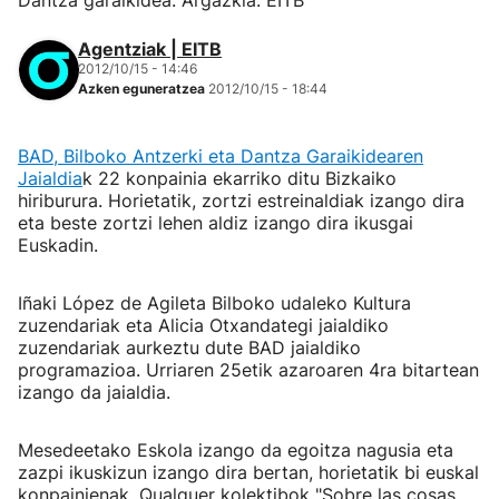
Dantza garaikidea. Argazkia: EITB
Agentziak | EITB
2012/10/15 - 14:46
Azken eguneratzea
2012/10/15 - 18:44
BAD, Bilboko Antzerki eta Dantza Garaikidearen
Jaialdia
k 22 konpainia ekarriko ditu Bizkaiko
hiriburura. Horietatik, zortzi estreinaldiak izango dira
eta beste zortzi lehen aldiz izango dira ikusgai
Euskadin.
Iñaki López de Agileta Bilboko udaleko Kultura
zuzendariak eta Alicia Otxandategi jaialdiko
zuzendariak aurkeztu dute BAD jaialdiko
programazioa. Urriaren 25etik azaroaren 4ra bitartean
izango da jaialdia.
Mesedeetako Eskola izango da egoitza nagusia eta
zazpi ikuskizun izango dira bertan, horietatik bi euskal
konpainienak. Qualquer kolektibok "Sobre las cosas