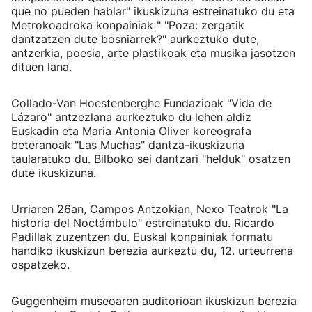
que no pueden hablar" ikuskizuna estreinatuko du eta
Metrokoadroka konpainiak " "Poza: zergatik
dantzatzen dute bosniarrek?" aurkeztuko dute,
antzerkia, poesia, arte plastikoak eta musika jasotzen
dituen lana.
Collado-Van Hoestenberghe Fundazioak "Vida de
Lázaro" antzezlana aurkeztuko du lehen aldiz
Euskadin eta Maria Antonia Oliver koreografa
beteranoak "Las Muchas" dantza-ikuskizuna
taularatuko du. Bilboko sei dantzari "helduk" osatzen
dute ikuskizuna.
Urriaren 26an, Campos Antzokian, Nexo Teatrok "La
historia del Noctámbulo" estreinatuko du. Ricardo
Padillak zuzentzen du. Euskal konpainiak formatu
handiko ikuskizun berezia aurkeztu du, 12. urteurrena
ospatzeko.
Guggenheim museoaren auditorioan ikuskizun berezia