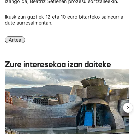
izango da, Beatriz Setienen prozesu sortzaileekin.
Ikuskizun guztiek 12 eta 10 euro bitarteko salneurria
dute aurresalmentan.
Artea
Zure interesekoa izan daiteke