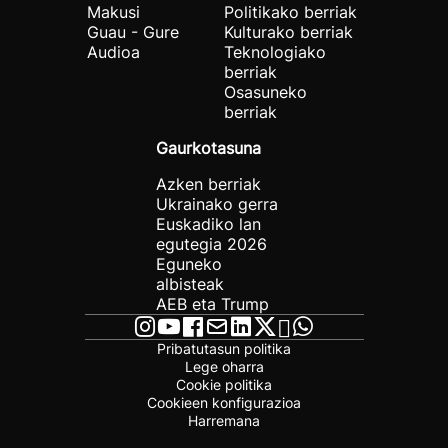
Makusi
Politikako berriak
Guau - Gure
Kulturako berriak
Audioa
Teknologiako
berriak
Osasuneko
berriak
Gaurkotasuna
Azken berriak
Ukrainako gerra
Euskadiko lan
egutegia 2026
Eguneko
albisteak
AEB eta Trump
Pribatutasun politika
Lege oharra
Cookie politika
Cookieen konfigurazioa
Harremana