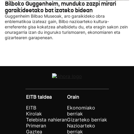
Bilboko Guggenheim, munduko zazpi mirari
garaikideetako bat izateko bidean
Guggenheim Bilbao Museoak, aro garaikideko obra
enblematikoa izateaz gain, Bilbo nazioarteko kultura-
erreferente gisa kokatzea ahalbidetu du, eta eragin sakon zein
onuragarria izan du inguruko turismoaren, ekonomiaren eta
gizartearen garapenean.
EITB taldea
Orain
EITB
Ekonomiako
Kirolak
berriak
Telebista nahieran
Gizarteko berriak
Primeran
Nazioarteko
Gaztea
berriak