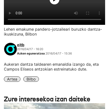
Lehen emakume pandero-jotzaileari buruzko dantza-
ikuskizuna, Bilbon
eitb
2016/04/17 - 16:20
Azken eguneratzea
2016/04/17 - 15:36
Aukeran dantza taldearen emanaldia izango da, eta
Campos Eliseos antzokian estreinatuko dute.
Artea
Bilbo
Zure interesekoa izan daiteke