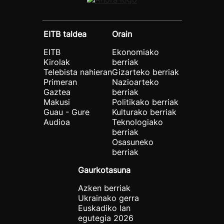
EITB taldea
Orain
EITB
Ekonomiako
Kirolak
berriak
Telebista nahieran
Gizarteko berriak
Primeran
Nazioarteko
Gaztea
berriak
Makusi
Politikako berriak
Guau - Gure
Kulturako berriak
Audioa
Teknologiako
berriak
Osasuneko
berriak
Gaurkotasuna
Azken berriak
Ukrainako gerra
Euskadiko lan
egutegia 2026