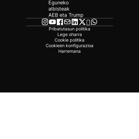
Eguneko
albisteak
AEB eta Trump
Pribatutasun politika
Lege oharra
Cookie politika
Cookieen konfigurazioa
Harremana