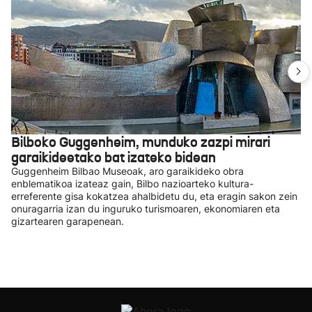
Bilboko Guggenheim, munduko zazpi mirari
garaikideetako bat izateko bidean
Guggenheim Bilbao Museoak, aro garaikideko obra
enblematikoa izateaz gain, Bilbo nazioarteko kultura-
erreferente gisa kokatzea ahalbidetu du, eta eragin sakon zein
onuragarria izan du inguruko turismoaren, ekonomiaren eta
gizartearen garapenean.