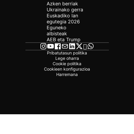
Azken berriak
Ukrainako gerra
Euskadiko lan
egutegia 2026
Eguneko
albisteak
AEB eta Trump
Pribatutasun politika
Lege oharra
Cookie politika
Cookieen konfigurazioa
Harremana