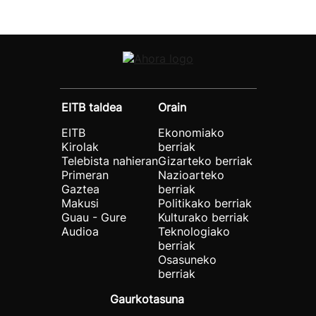
EITB taldea
Orain
EITB
Ekonomiako
Kirolak
berriak
Telebista nahieran
Gizarteko berriak
Primeran
Nazioarteko
Gaztea
berriak
Makusi
Politikako berriak
Guau - Gure
Kulturako berriak
Audioa
Teknologiako
berriak
Osasuneko
berriak
Gaurkotasuna