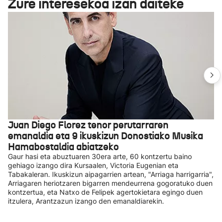
Zure interesekoa izan daiteke
Juan Diego Florez tenor perutarraren
emanaldia eta 9 ikuskizun Donostiako Musika
Hamabostaldia abiatzeko
Gaur hasi eta abuztuaren 30era arte, 60 kontzertu baino
gehiago izango dira Kursaalen, Victoria Eugenian eta
Tabakaleran. Ikuskizun aipagarrien artean, "Arriaga harrigarria",
Arriagaren heriotzaren bigarren mendeurrena gogoratuko duen
kontzertua, eta Natxo de Felipek agertokietara egingo duen
itzulera, Arantzazun izango den emanaldiarekin.