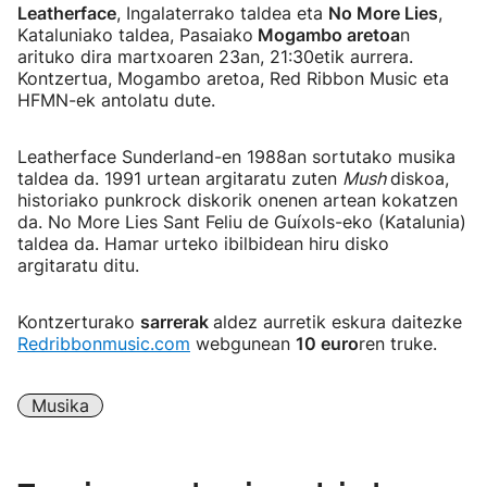
Leatherface
, Ingalaterrako taldea eta
No More Lies
,
Kataluniako taldea, Pasaiako
Mogambo aretoa
n
arituko dira martxoaren 23an, 21:30etik aurrera.
Kontzertua, Mogambo aretoa, Red Ribbon Music eta
HFMN-ek antolatu dute.
Leatherface Sunderland-en 1988an sortutako musika
taldea da. 1991 urtean argitaratu zuten
Mush
diskoa,
historiako punkrock diskorik onenen artean kokatzen
da. No More Lies Sant Feliu de Guíxols-eko (Katalunia)
taldea da. Hamar urteko ibilbidean hiru disko
argitaratu ditu.
Kontzerturako
sarrerak
aldez aurretik eskura daitezke
Redribbonmusic.com
webgunean
10 euro
ren truke.
Musika