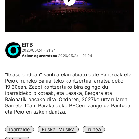
EITB
2026/05/24 - 21:24
Azken eguneratzea
2026/05/24 - 21:24
“Itsaso ondoan” kantuarekin abiatu dute Pantxoak eta
Peiok Iruñeko Baluarteko kontzertua, arratsaldeko
19:30ean. Zazpi kontzertuko bira egingo du
Iparraldeko bikoteak, eta Lesaka, Bergara eta
Baionatik pasako dira. Ondoren, 2027ko urtarrilaren
9an eta 10an Barakaldoko BECen izango da Pantxoa
eta Peioren azken dantza.
Iparralde
Euskal Musika
Iruñea