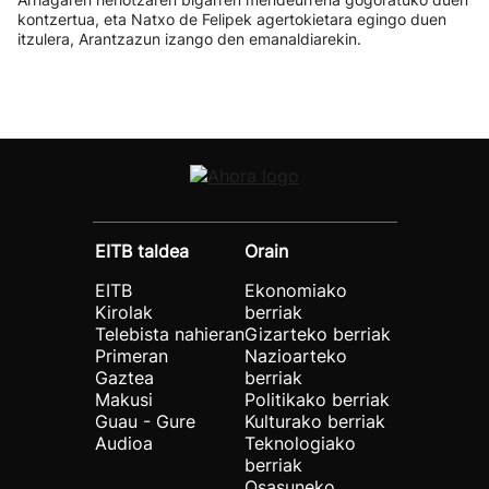
kontzertua, eta Natxo de Felipek agertokietara egingo duen
itzulera, Arantzazun izango den emanaldiarekin.
EITB taldea
Orain
EITB
Ekonomiako
Kirolak
berriak
Telebista nahieran
Gizarteko berriak
Primeran
Nazioarteko
Gaztea
berriak
Makusi
Politikako berriak
Guau - Gure
Kulturako berriak
Audioa
Teknologiako
berriak
Osasuneko