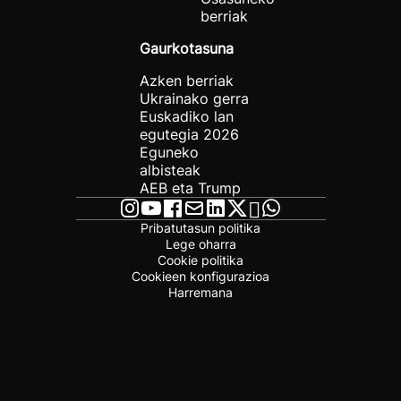
berriak
Gaurkotasuna
Azken berriak
Ukrainako gerra
Euskadiko lan
egutegia 2026
Eguneko
albisteak
AEB eta Trump
Pribatutasun politika
Lege oharra
Cookie politika
Cookieen konfigurazioa
Harremana