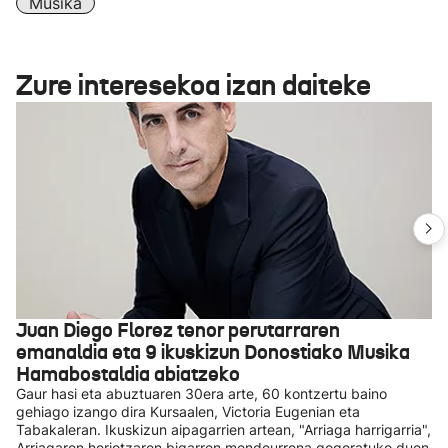
Musika
Zure interesekoa izan daiteke
Juan Diego Florez tenor perutarraren
emanaldia eta 9 ikuskizun Donostiako Musika
Hamabostaldia abiatzeko
Gaur hasi eta abuztuaren 30era arte, 60 kontzertu baino
gehiago izango dira Kursaalen, Victoria Eugenian eta
Tabakaleran. Ikuskizun aipagarrien artean, "Arriaga harrigarria",
Arriagaren heriotzaren bigarren mendeurrena gogoratuko duen