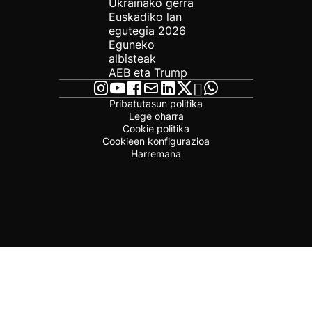
Ukrainako gerra
Euskadiko lan
egutegia 2026
Eguneko
albisteak
AEB eta Trump
Pribatutasun politika
Lege oharra
Cookie politika
Cookieen konfigurazioa
Harremana