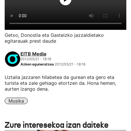
Getxo, Donostia eta Gasteizko jazzaldietako
egitarauak prest daude
EITB Media
2012/05/21 - 18:16
Azken eguneratzea
2012/05/21 - 18:16
Uztaila jazzaren hilabetea da gurean eta gero eta
turista eta zale gehiago etortzen da. Hona hemen,
aurten izango dena.
Musika
Zure interesekoa izan daiteke