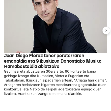
Juan Diego Florez tenor perutarraren
emanaldia eta 9 ikuskizun Donostiako Musika
Hamabostaldia abiatzeko
Gaur hasi eta abuztuaren 30era arte, 60 kontzertu baino
gehiago izango dira Kursaalen, Victoria Eugenian eta
Tabakaleran. Ikuskizun aipagarrien artean, "Arriaga harrigarria",
Arriagaren heriotzaren bigarren mendeurrena gogoratuko duen
kontzertua, eta Natxo de Felipek agertokietara egingo duen
itzulera, Arantzazun izango den emanaldiarekin.