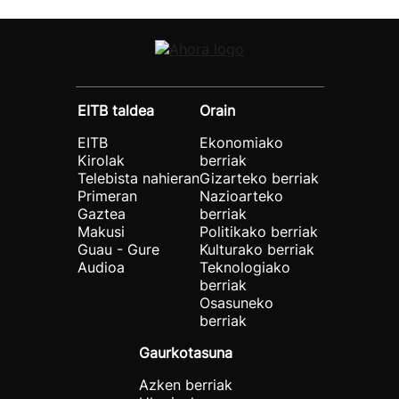
EITB taldea
Orain
EITB
Ekonomiako
Kirolak
berriak
Telebista nahieran
Gizarteko berriak
Primeran
Nazioarteko
Gaztea
berriak
Makusi
Politikako berriak
Guau - Gure
Kulturako berriak
Audioa
Teknologiako
berriak
Osasuneko
berriak
Gaurkotasuna
Azken berriak