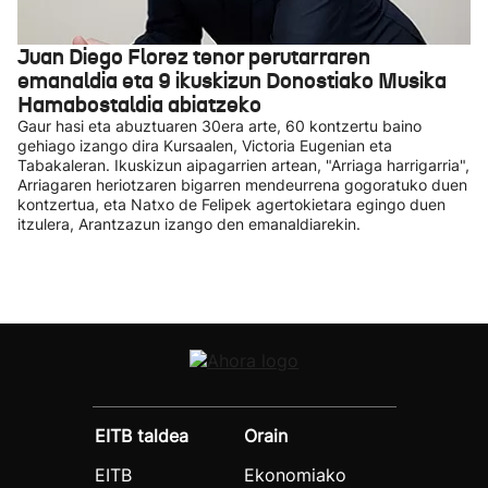
Juan Diego Florez tenor perutarraren
emanaldia eta 9 ikuskizun Donostiako Musika
Hamabostaldia abiatzeko
Gaur hasi eta abuztuaren 30era arte, 60 kontzertu baino
gehiago izango dira Kursaalen, Victoria Eugenian eta
Tabakaleran. Ikuskizun aipagarrien artean, "Arriaga harrigarria",
Arriagaren heriotzaren bigarren mendeurrena gogoratuko duen
kontzertua, eta Natxo de Felipek agertokietara egingo duen
itzulera, Arantzazun izango den emanaldiarekin.
EITB taldea
Orain
EITB
Ekonomiako