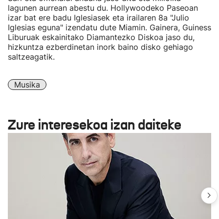
lagunen aurrean abestu du. Hollywoodeko Paseoan
izar bat ere badu Iglesiasek eta irailaren 8a "Julio
Iglesias eguna" izendatu dute Miamin. Gainera, Guiness
Liburuak eskainitako Diamantezko Diskoa jaso du,
hizkuntza ezberdinetan inork baino disko gehiago
saltzeagatik.
Musika
Zure interesekoa izan daiteke