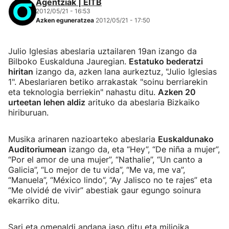
Agentziak | EITB
2012/05/21 - 16:53
Azken eguneratzea
2012/05/21 - 17:50
Julio Iglesias abeslaria uztailaren 19an izango da
Bilboko Euskalduna Jauregian.
Estatuko bederatzi
hiritan
izango da, azken lana aurkeztuz, "Julio Iglesias
1". Abeslariaren betiko arrakastak "soinu berriarekin
eta teknologia berriekin" nahastu ditu.
Azken 20
urteetan lehen aldiz
arituko da abeslaria Bizkaiko
hiriburuan.
Musika arinaren nazioarteko abeslaria
Euskaldunako
Auditoriumean
izango da, eta “Hey”, “De niña a mujer”,
“Por el amor de una mujer”, “Nathalie”, “Un canto a
Galicia”, “Lo mejor de tu vida”, “Me va, me va”,
“Manuela”, “México lindo”, “Ay Jalisco no te rajes” eta
“Me olvidé de vivir” abestiak gaur egungo soinura
ekarriko ditu.
Sari eta omenaldi andana jaso ditu eta milioika