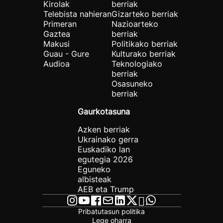
Kirolak
berriak
Telebista nahieran
Gizarteko berriak
Primeran
Nazioarteko
Gaztea
berriak
Makusi
Politikako berriak
Guau - Gure
Kulturako berriak
Audioa
Teknologiako
berriak
Osasuneko
berriak
Gaurkotasuna
Azken berriak
Ukrainako gerra
Euskadiko lan
egutegia 2026
Eguneko
albisteak
AEB eta Trump
Pribatutasun politika
Lege oharra