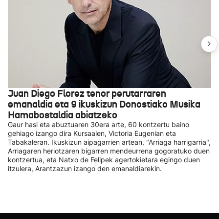
Juan Diego Florez tenor perutarraren
emanaldia eta 9 ikuskizun Donostiako Musika
Hamabostaldia abiatzeko
Gaur hasi eta abuztuaren 30era arte, 60 kontzertu baino
gehiago izango dira Kursaalen, Victoria Eugenian eta
Tabakaleran. Ikuskizun aipagarrien artean, "Arriaga harrigarria",
Arriagaren heriotzaren bigarren mendeurrena gogoratuko duen
kontzertua, eta Natxo de Felipek agertokietara egingo duen
itzulera, Arantzazun izango den emanaldiarekin.