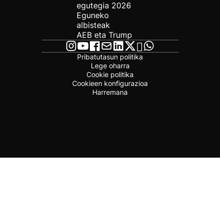
egutegia 2026
Eguneko
albisteak
AEB eta Trump
Pribatutasun politika
Lege oharra
Cookie politika
Cookieen konfigurazioa
Harremana