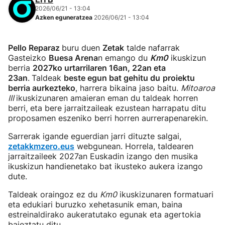
2026/06/21 - 13:04
Azken eguneratzea
2026/06/21 - 13:04
Pello Reparaz
buru duen
Zetak
talde nafarrak
Gasteizko
Buesa Arena
n emango du
Km0
ikuskizun
berria
2027ko urtarrilaren 16an, 22an eta
23an
.
Taldeak
beste egun bat gehitu du
proiektu
berria aurkezteko
, harrera bikaina jaso baitu.
Mitoaroa
III
ikuskizunaren amaieran eman du taldeak horren
berri, eta bere jarraitzaileak ezustean harrapatu ditu
proposamen eszeniko berri horren aurrerapenarekin.
Sarrerak igande eguerdian jarri dituzte salgai,
zetakkmzero.eus
webgunean. Horrela, taldearen
jarraitzaileek 2027an Euskadin izango den musika
ikuskizun handienetako bat ikusteko aukera izango
dute.
Taldeak oraingoz ez du
Km0
ikuskizunaren formatuari
eta edukiari buruzko xehetasunik eman, baina
estreinaldirako aukeratutako egunak eta agertokia
baieztatu ditu.