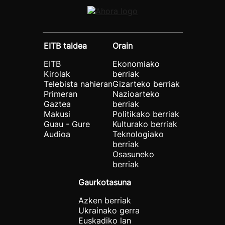
EITB taldea
Orain
EITB
Ekonomiako
Kirolak
berriak
Telebista nahieran
Gizarteko berriak
Primeran
Nazioarteko
Gaztea
berriak
Makusi
Politikako berriak
Guau - Gure
Kulturako berriak
Audioa
Teknologiako
berriak
Osasuneko
berriak
Gaurkotasuna
Azken berriak
Ukrainako gerra
Euskadiko lan