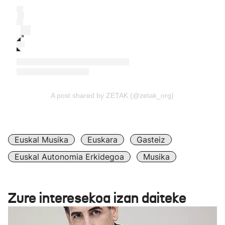
A post shared by ZETAK (@zetak_org)
Euskal Musika
Euskara
Gasteiz
Euskal Autonomia Erkidegoa
Musika
Zure interesekoa izan daiteke