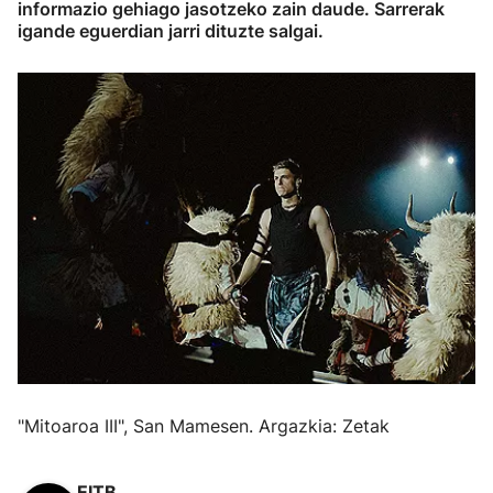
informazio gehiago jasotzeko zain daude. Sarrerak
igande eguerdian jarri dituzte salgai.
"Mitoaroa III", San Mamesen. Argazkia: Zetak
EITB