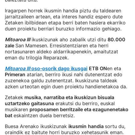
Iragarpen horrek ikusmin handia piztu du taldearen
jarraitzaileen artean, eta interes handiz espero dute
Zetaken ibilbidean etapa berri baten hasiera ekarriko
duen proiektu berriari buruzko informazio gehiago.
Mitoaroa III
ikuskizunak aho zabalik utzi ditu
80.000
zale
San Mamesen. Erresistentziaren eta herri
nortasunaren aldeko aldarrikapenekin, amaitutzat
eman du trilogia Reparazek.
Mitoaroa III
oso-osorik dago ikusgai
ETB ON
en eta
Primeran
atarian, berriro ikusi nahi dutenentzat edo
zuzenekoa galdu zutenentzat. Ikuskizuna taldeak
azken urteotan egin duen proiektu handienetakoa da.
Zetakek
musika, narratiba eta ikuskizun bisuala
uztartzeko gaitasuna
erakutsi du berriro, euskal
musikaren
proposamen berritzaile eta ezagunenetako
bat
eskaintzen duela berretsiz.
Buesa Arenako ikuskizunak
ikusmin
handia
sortu du,
oraindik ez baitute horri buruzko xehetasunik eman.