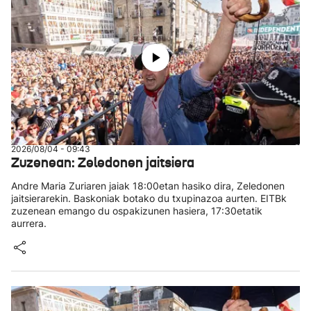
2026/08/04 - 09:43
Zuzenean: Zeledonen jaitsiera
Andre Maria Zuriaren jaiak 18:00etan hasiko dira, Zeledonen
jaitsierarekin. Baskoniak botako du txupinazoa aurten. EITBk
zuzenean emango du ospakizunen hasiera, 17:30etatik
aurrera.