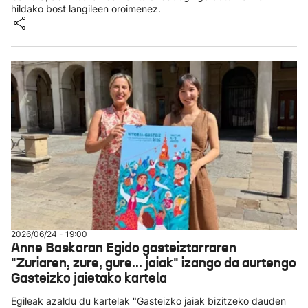
hildako bost langileen oroimenez.
2026/06/24 - 19:00
Anne Baskaran Egido gasteiztarraren
"Zuriaren, zure, gure... jaiak" izango da aurtengo
Gasteizko jaietako kartela
Egileak azaldu du kartelak "Gasteizko jaiak bizitzeko dauden