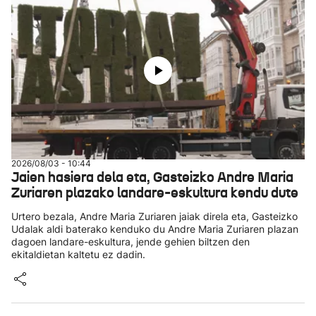
2026/08/03 - 10:44
Jaien hasiera dela eta, Gasteizko Andre Maria
Zuriaren plazako landare-eskultura kendu dute
Urtero bezala, Andre Maria Zuriaren jaiak direla eta, Gasteizko
Udalak aldi baterako kenduko du Andre Maria Zuriaren plazan
dagoen landare-eskultura, jende gehien biltzen den
ekitaldietan kaltetu ez dadin.