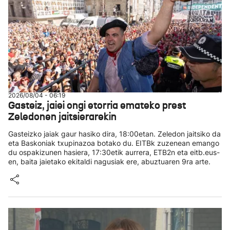
2026/08/04 - 06:19
Gasteiz, jaiei ongi etorria emateko prest
Zeledonen jaitsierarekin
Gasteizko jaiak gaur hasiko dira, 18:00etan. Zeledon jaitsiko da
eta Baskoniak txupinazoa botako du. EITBk zuzenean emango
du ospakizunen hasiera, 17:30etik aurrera, ETB2n eta eitb.eus-
en, baita jaietako ekitaldi nagusiak ere, abuztuaren 9ra arte.