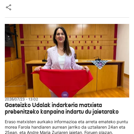
2026/07/23 - 13:02
Gasteizko Udalak indarkeria matxista
prebenitzeko kanpaina indartu du jaietarako
Eraso matxisten aurkako informazioa eta arreta emateko puntu
morea Farola handiaren aurrean jarriko da uztailaren 24an eta
25ean, eta Andre Maria Zuriaren jaietan, Foruen plazan.