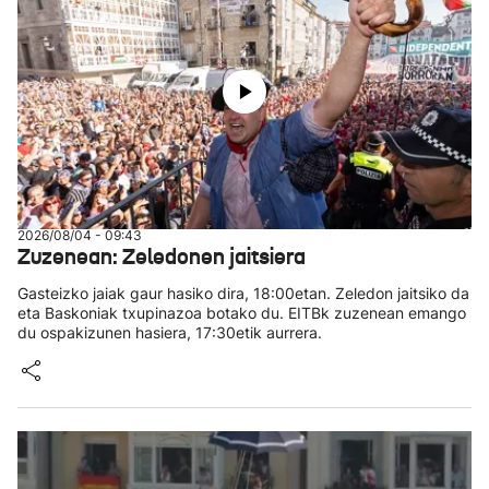
2026/08/04 - 09:43
Zuzenean: Zeledonen jaitsiera
Gasteizko jaiak gaur hasiko dira, 18:00etan. Zeledon jaitsiko da
eta Baskoniak txupinazoa botako du. EITBk zuzenean emango
du ospakizunen hasiera, 17:30etik aurrera.