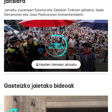
jaitsiera
Jarraitu zuzenean Edurne eta Zeledon Txikiren jaitsiera, Ilaski
Serranoren eta Josu Pedruzoren komentarioekin.
0
egun
00
:
35
:
26
Hasten denean abisatu
Gasteizko jaietako bideoak