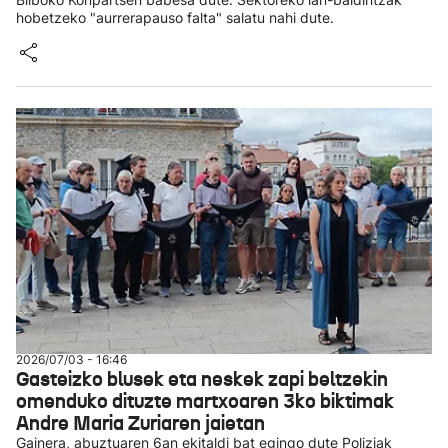
hobetzeko "aurrerapauso falta" salatu nahi dute.
2026/07/03 - 16:46
Gasteizko blusek eta neskek zapi beltzekin
omenduko dituzte martxoaren 3ko biktimak
Andre Maria Zuriaren jaietan
Gainera, abuztuaren 6an ekitaldi bat egingo dute Poliziak