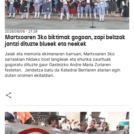
2026/08/06 - 21:28
Martxoaren 3ko biktimak gogoan, zapi beltzak
jantzi dituzte blusek eta neskek
Jaiak eta memoria ekimenaren barruan, Martxoaren 3ko
sarraskian hildako bost langileak eta ehunka zaurituak
gogoratu dituzte gaur Gasteizko Andre Maria Zuriaren
festetan. Jendetza batu da Katedral Berriaren atarian egin
duten oroimen ekitaldian.