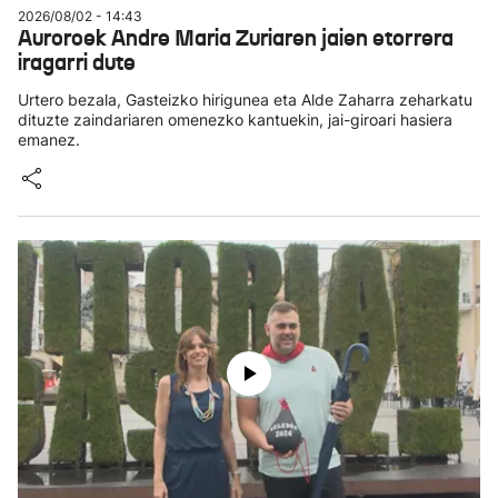
2026/08/02 - 14:43
Auroroek Andre Maria Zuriaren jaien etorrera
iragarri dute
Urtero bezala, Gasteizko hirigunea eta Alde Zaharra zeharkatu
dituzte zaindariaren omenezko kantuekin, jai-giroari hasiera
emanez.