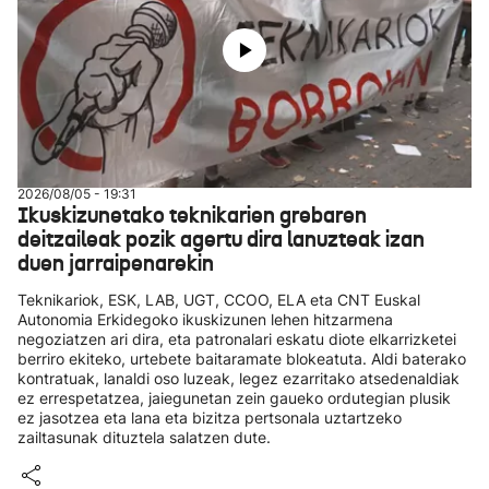
2026/08/05 - 19:31
Ikuskizunetako teknikarien grebaren
deitzaileak pozik agertu dira lanuzteak izan
duen jarraipenarekin
Teknikariok, ESK, LAB, UGT, CCOO, ELA eta CNT Euskal
Autonomia Erkidegoko ikuskizunen lehen hitzarmena
negoziatzen ari dira, eta patronalari eskatu diote elkarrizketei
berriro ekiteko, urtebete baitaramate blokeatuta. Aldi baterako
kontratuak, lanaldi oso luzeak, legez ezarritako atsedenaldiak
ez errespetatzea, jaiegunetan zein gaueko ordutegian plusik
ez jasotzea eta lana eta bizitza pertsonala uztartzeko
zailtasunak dituztela salatzen dute.