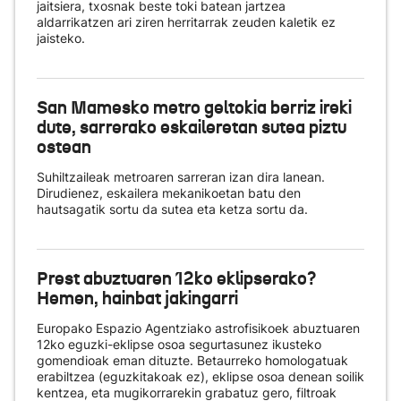
jaitsiera, txosnak beste toki batean jartzea
aldarrikatzen ari ziren herritarrak zeuden kaletik ez
jaisteko.
San Mamesko metro geltokia berriz ireki
dute, sarrerako eskaileretan sutea piztu
ostean
Suhiltzaileak metroaren sarreran izan dira lanean.
Dirudienez, eskailera mekanikoetan batu den
hautsagatik sortu da sutea eta ketza sortu da.
Prest abuztuaren 12ko eklipserako?
Hemen, hainbat jakingarri
Europako Espazio Agentziako astrofisikoek abuztuaren
12ko eguzki-eklipse osoa segurtasunez ikusteko
gomendioak eman dituzte. Betaurreko homologatuak
erabiltzea (eguzkitakoak ez), eklipse osoa denean soilik
kentzea, eta mugikorrarekin grabatuz gero, filtroak