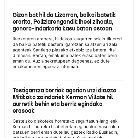
Gizon bat hil da Lizarran, balkoi batetik
erorita, Poliziarengandik ihesi zihoala,
genero-indarkeria kasu baten ostean
Ikerketaren arabera, hildakoa laugarren solairutik erori
da balkoi batetik bestera igarotzen saiatzen ari zela,
agenteak Santiago plazako etxebizitza batera iritsi
direnean. Bertan, emakume batek eraso baten berri
eman du. Auzia sekretupean dagoenez, ez dute
emakumearen egoeraz informatu.
Testigantza berriek agerian utzi dituzte
Mitikako zaindariek Kerman Villate hil
aurretik behin eta berriz egindako
erasoak
Gasteizko diskoteka horretako segurtasun-langileek
Kerman hil aurreko hilabeteetan egindako eraso jakin
batzuen berri eman dute lau gaztek Radio Euskadin,
esklusiban, erreportaje batean. Kasu guztiak