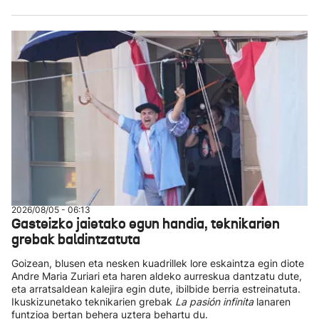
2026/08/05 - 06:13
Gasteizko jaietako egun handia, teknikarien
grebak baldintzatuta
Goizean, blusen eta nesken kuadrillek lore eskaintza egin diote
Andre Maria Zuriari eta haren aldeko aurreskua dantzatu dute,
eta arratsaldean kalejira egin dute, ibilbide berria estreinatuta.
Ikuskizunetako teknikarien grebak
La pasión infinita
lanaren
funtzioa bertan behera uztera behartu du.