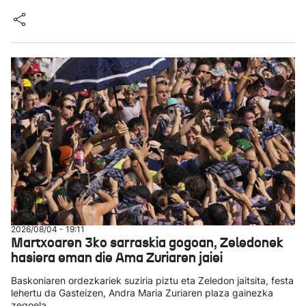
2026/08/04 - 19:11
Martxoaren 3ko sarraskia gogoan, Zeledonek
hasiera eman die Ama Zuriaren jaiei
Baskoniaren ordezkariek suziria piztu eta Zeledon jaitsita, festa
lehertu da Gasteizen, Andra Maria Zuriaren plaza gainezka
zegoela.