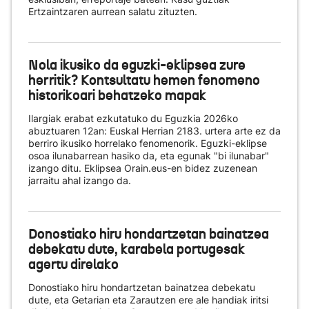
Ertzaintzaren aurrean salatu zituzten.
Nola ikusiko da eguzki-eklipsea zure
herritik? Kontsultatu hemen fenomeno
historikoari behatzeko mapak
Ilargiak erabat ezkutatuko du Eguzkia 2026ko
abuztuaren 12an: Euskal Herrian 2183. urtera arte ez da
berriro ikusiko horrelako fenomenorik. Eguzki-eklipse
osoa ilunabarrean hasiko da, eta egunak "bi ilunabar"
izango ditu. Eklipsea Orain.eus-en bidez zuzenean
jarraitu ahal izango da.
Donostiako hiru hondartzetan bainatzea
debekatu dute, karabela portugesak
agertu direlako
Donostiako hiru hondartzetan bainatzea debekatu
dute, eta Getarian eta Zarautzen ere ale handiak iritsi