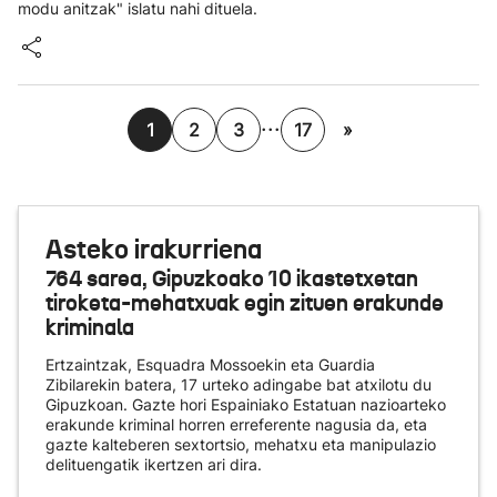
modu anitzak" islatu nahi dituela.
...
1
2
3
17
»
Asteko irakurriena
764 sarea, Gipuzkoako 10 ikastetxetan
tiroketa-mehatxuak egin zituen erakunde
kriminala
Ertzaintzak, Esquadra Mossoekin eta Guardia
Zibilarekin batera, 17 urteko adingabe bat atxilotu du
Gipuzkoan. Gazte hori Espainiako Estatuan nazioarteko
erakunde kriminal horren erreferente nagusia da, eta
gazte kalteberen sextortsio, mehatxu eta manipulazio
delituengatik ikertzen ari dira.