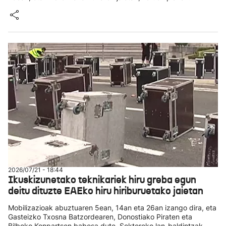
2026/07/21 - 18:44
Ikuskizunetako teknikariek hiru greba egun
deitu dituzte EAEko hiru hiriburuetako jaietan
Mobilizazioak abuztuaren 5ean, 14an eta 26an izango dira, eta
Gasteizko Txosna Batzordearen, Donostiako Piraten eta
Bilboko Konpartsen babesa dute. Sektoreko lan-baldintzak