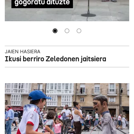
Martxoaren 3ko biktimak gogoan, zapi beltzak
jantzi dituzte blusek eta neskek
JAIEN HASIERA
Ikusi berriro Zeledonen jaitsiera