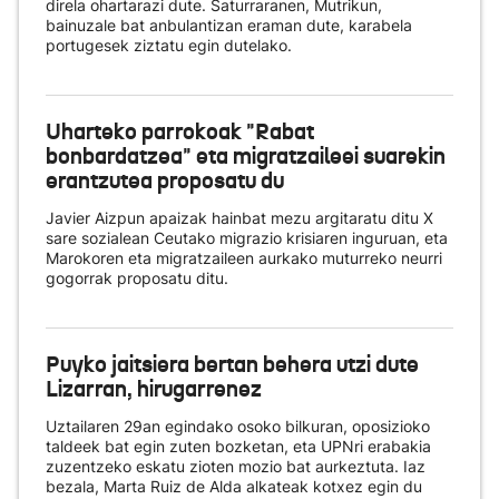
direla ohartarazi dute. Saturraranen, Mutrikun,
bainuzale bat anbulantizan eraman dute, karabela
portugesek ziztatu egin dutelako.
Uharteko parrokoak "Rabat
bonbardatzea" eta migratzaileei suarekin
erantzutea proposatu du
Javier Aizpun apaizak hainbat mezu argitaratu ditu X
sare sozialean Ceutako migrazio krisiaren inguruan, eta
Marokoren eta migratzaileen aurkako muturreko neurri
gogorrak proposatu ditu.
Puyko jaitsiera bertan behera utzi dute
Lizarran, hirugarrenez
Uztailaren 29an egindako osoko bilkuran, oposizioko
taldeek bat egin zuten bozketan, eta UPNri erabakia
zuzentzeko eskatu zioten mozio bat aurkeztuta. Iaz
bezala, Marta Ruiz de Alda alkateak kotxez egin du