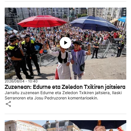
2026/08/04 - 10:40
Zuzenean: Edurne eta Zeledon Txikiren jaitsiera
Jarraitu zuzenean Edurne eta Zeledon Txikiren jaitsiera, Ilaski
Serranoren eta Josu Pedruzoren komentarioekin.