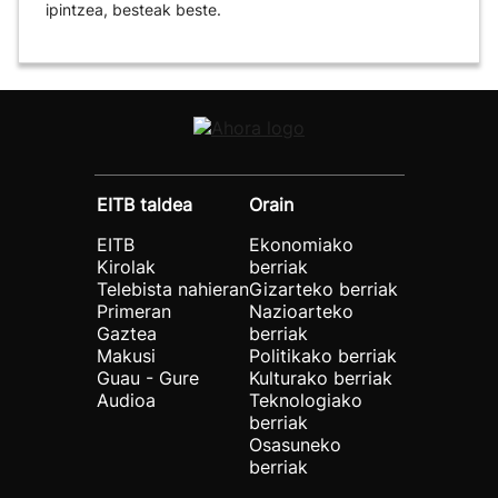
ipintzea, besteak beste.
EITB taldea
Orain
EITB
Ekonomiako
Kirolak
berriak
Telebista nahieran
Gizarteko berriak
Primeran
Nazioarteko
Gaztea
berriak
Makusi
Politikako berriak
Guau - Gure
Kulturako berriak
Audioa
Teknologiako
berriak
Osasuneko
berriak