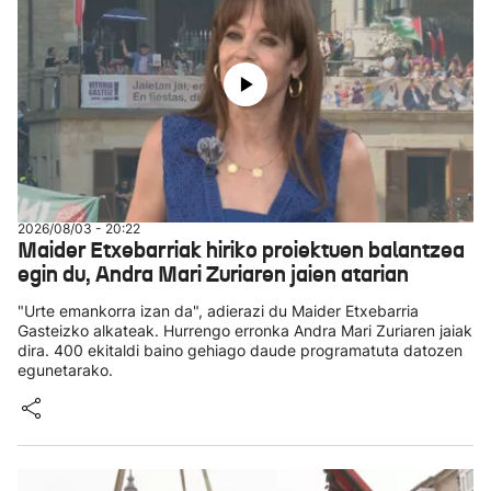
2026/08/03 - 20:22
Maider Etxebarriak hiriko proiektuen balantzea
egin du, Andra Mari Zuriaren jaien atarian
"Urte emankorra izan da", adierazi du Maider Etxebarria
Gasteizko alkateak. Hurrengo erronka Andra Mari Zuriaren jaiak
dira. 400 ekitaldi baino gehiago daude programatuta datozen
egunetarako.