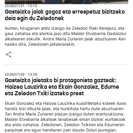
2026/07/31 - 13:13
Gasteizko jaiak gogoz eta errespetuz bizitzeko
deia egin du Zeledonek
Aurten, hirugarren aldiz izango da Zeledon Iñaki Kerejazu, eta
gaur zahatoa eta aterkia jaso ditu Maider Etxebarria Gasteizko
alkatearen eskutik. Andre Maria Zuriaren jaiak abuztuaren 4an
hasiko dira, Zeledonen jaitsierarekin.
2026/07/29 - 13:29
Gasteizko jaietako bi protagonista gazteak:
Haizea Lauzirika eta Ekain Gonzalez, Edurne
eta Zeledon Txiki izateko prest
Ekain Gonzalez eta Haizea Lauzirika kuadrilletako kideek ilusio
handiz bizi dituzte jaiak, eta hunkituta hartu dute abuztuaren
7an Andre Maria Zuriaren plazan izango duten erantzukizuna.
Maider Etxebarria alkateak lanabesak eman dizkie: euritakoak
eta ardo-zahatoa. Zeledonen, Zeledon Txikiren eta Edurneren
panpinak ere egun handiaren zain daude Goiuri jauregian.