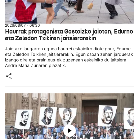
2026/08/07 - 06:30
Haurrak protagonista Gasteizko jaietan, Edurne
eta Zeledon Txikiren jaitsierarekin
Jaietako laugarren eguna haurrei eskainiko diote gaur, Edurne
eta Zeledon Txikiren jaitsierarekin. Egun osoan zehar, jarduerak
izango dira eta orain.eus-ek zuzenean eskainiko du jaitsiera
Andre Maria Zuriaren plazatik.