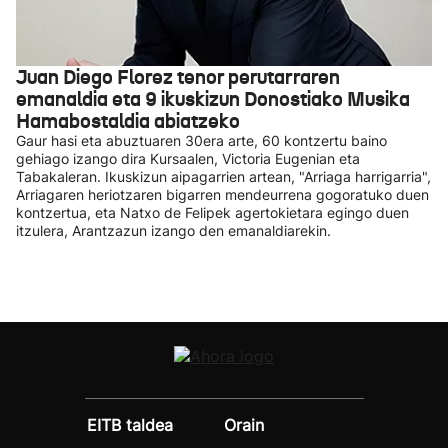
Juan Diego Florez tenor perutarraren
emanaldia eta 9 ikuskizun Donostiako Musika
Hamabostaldia abiatzeko
Gaur hasi eta abuztuaren 30era arte, 60 kontzertu baino
gehiago izango dira Kursaalen, Victoria Eugenian eta
Tabakaleran. Ikuskizun aipagarrien artean, "Arriaga harrigarria",
Arriagaren heriotzaren bigarren mendeurrena gogoratuko duen
kontzertua, eta Natxo de Felipek agertokietara egingo duen
itzulera, Arantzazun izango den emanaldiarekin.
EITB taldea
Orain