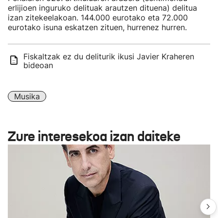
erlijioen inguruko delituak arautzen dituena) delitua
izan zitekeelakoan. 144.000 eurotako eta 72.000
eurotako isuna eskatzen zituen, hurrenez hurren.
Fiskaltzak ez du deliturik ikusi Javier Kraheren
bideoan
Musika
Zure interesekoa izan daiteke