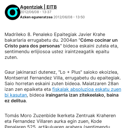
Agentziak | EITB
2012/06/08 - 13:37
Azken eguneratzea
2012/06/08 - 13:50
Madrileko 8. Penaleko Epaitegiak Javier Krahe
bakarlaria errugabetu du. 2004an "
Cómo cocinar un
Cristo para dos personas
" bideoa eskaini zutela eta,
sentimendu erlijiosoa ustez iraintzeagatik epaitu
zuten.
Gaur jakinarazi dutenez, "Lo + Plus" saioko ekoizlea,
Montserrat Fernandez Villa, errugabetu du epaitegiak.
Saio horretan eskaini zuten bideoa. Maiatzaren 28an
izan zen epaiketa eta
fiskalak absoluzioa eskatu zuen
bi kasutan
, bideoa
iraingarria izan zitekeelako, baina
ez delitua
.
Tomás Moro Zuzenbide Ikerketa Zentruak Kraheren
eta Fernandez Villaren aurka egin zuen, Kode
Penalaren 525. artikuluaren arabera (sentimendu