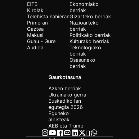
EITB
Ekonomiako
Kirolak
berriak
Telebista nahieran
Gizarteko berriak
Primeran
Nazioarteko
Gaztea
berriak
Makusi
Politikako berriak
Guau - Gure
Kulturako berriak
Audioa
Teknologiako
berriak
Osasuneko
berriak
Gaurkotasuna
Azken berriak
Ukrainako gerra
Euskadiko lan
egutegia 2026
Eguneko
albisteak
AEB eta Trump