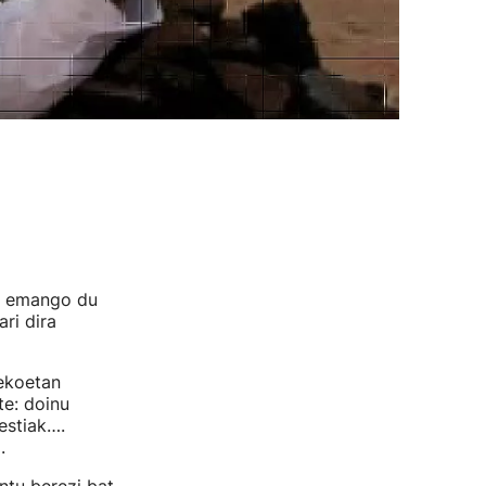
ia emango du
ri dira
nekoetan
te: doinu
estiak….
.