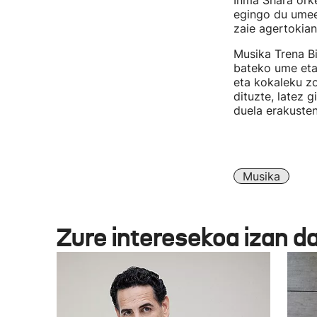
Inma Shara orke
egingo du umeek
zaie agertokian
Musika Trena Bi
bateko ume eta 
eta kokaleku zo
dituzte, latez 
duela erakusten
Musika
Zure interesekoa izan d