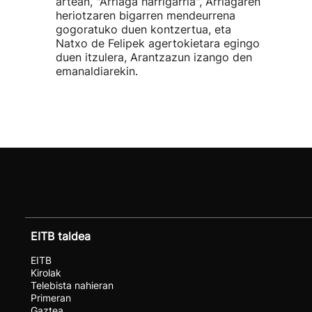
artean, "Arriaga harrigarria", Arriagaren
heriotzaren bigarren mendeurrena
gogoratuko duen kontzertua, eta
Natxo de Felipek agertokietara egingo
duen itzulera, Arantzazun izango den
emanaldiarekin.
EITB taldea
EITB
Kirolak
Telebista nahieran
Primeran
Gaztea