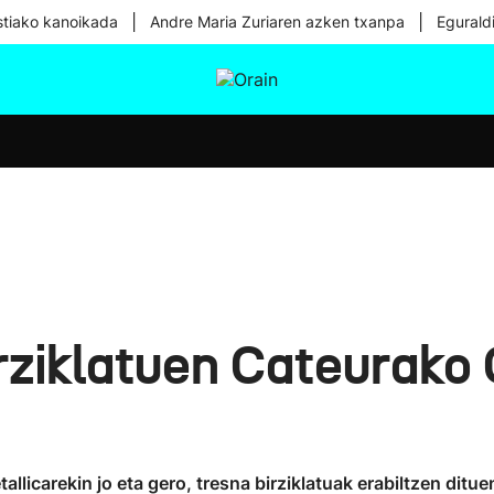
|
|
tiako kanoikada
Andre Maria Zuriaren azken txanpa
Egurald
tura
Ikusmiran
Egural
Osasuna
Teknologia
rziklatuen Cateurako 
tallicarekin jo eta gero, tresna birziklatuak erabiltzen di