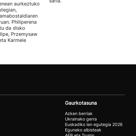
saria.
enean aurkeztuko
tegian,
amabostaldiaren
uan. Philiperena
itu da disko
elipe, Przemysaw
 eta Karmele
Gaurkotasuna
Azken berriak
Ukrainako gerra
Euskadiko lan egutegia 2026
Eguneko albisteak
AEB eta Trump