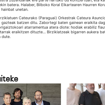
stra zuzendariak ere parte hartuko du kontzertuan, eta ka
in batera. Halaber, Bilboko Koral Elkartearen Haurren Kor
 hainbat unetan.
rziklatuen Cateurako (Paraguai) Orkestrak Cateura Asuncio
gazteak batzen ditu. Zabortegi baten gainean eraikita da
rigaiztokoari atarramentua atera diote: hodiak erabiliz fla
gitarrak eraikitzen dituzte… Birziklatzeak bigarren aukera ba
 dute.
aiteke