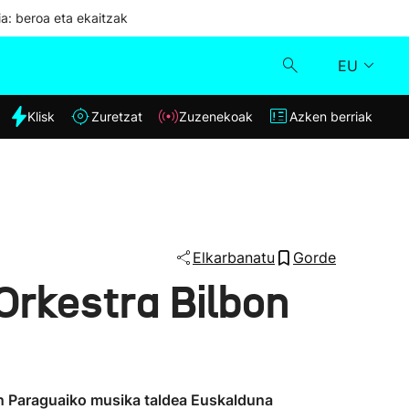
ia: beroa eta ekaitzak
EU
dia
Klisk
Zuretzat
Zuzenekoak
Azken berriak
Klisk
Zuzenekoak
Zuretzat
Elkarbanatu
Gorde
Orkestra Bilbon
Azken berriak
tuen Paraguaiko musika taldea Euskalduna