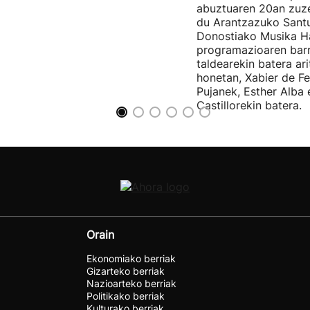
abuztuaren 20an zuz
du Arantzazuko Santu
Donostiako Musika H
programazioaren barr
taldearekin batera ar
honetan, Xabier de F
Pujanek, Esther Alba
Castillorekin batera.
Orain
Ekonomiako berriak
Gizarteko berriak
Nazioarteko berriak
Politikako berriak
Kulturako berriak