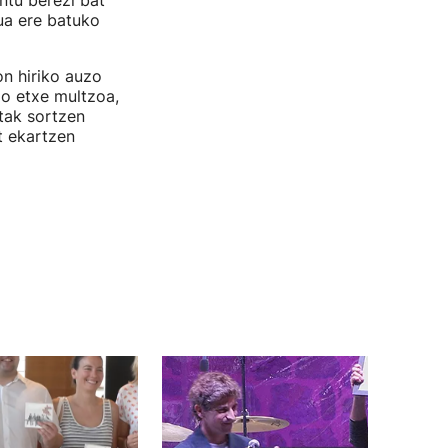
ntu berezi bat
ua ere batuko
n hiriko auzo
go etxe multzoa,
utak sortzen
t ekartzen