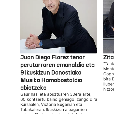
Juan Diego Florez tenor
Zita
perutarraren emanaldia eta
“Tant
Monte
9 ikuskizun Donostiako
Gogh 
Musika Hamabostaldia
bira 
Ilube
abiatzeko
hitzo
Gaur hasi eta abuztuaren 30era arte,
60 kontzertu baino gehiago izango dira
Kursaalen, Victoria Eugenian eta
Tabakaleran. Ikuskizun aipagarrien