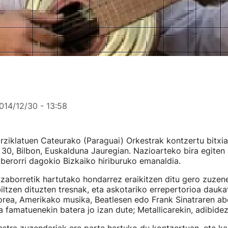
014/12/30 - 13:58
irziklatuen Cateurako (Paraguai) Orkestrak kontzertu bitx
30, Bilbon, Euskalduna Jauregian. Nazioarteko bira egiten a
 berorri dagokio Bizkaiko hiriburuko emanaldia.
zaborretik hartutako hondarrez eraikitzen ditu gero zuze
iltzen dituzten tresnak, eta askotariko errepertorioa dauka
lorea, Amerikako musika, Beatlesen edo Frank Sinatraren ab
 famatuenekin batera jo izan dute; Metallicarekin, adibidez