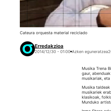
Cateura orquesta material reciclado
Erredakzioa
2014/12/30 - 01:00
Azken eguneratzea
2
Musika Trena B
gaur, abenduak 
musikariak, eta
Musika taldeak 
musikariek erab
klasikoak, folk
Munduko artista