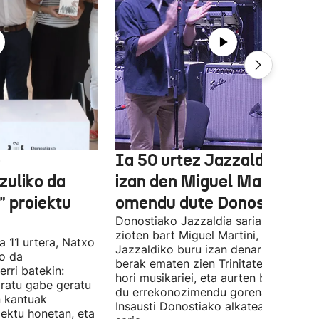
e
Ia 50 urtez Jazzaldiko bur
zuliko da
izan den Miguel Martin
 proiektu
omendu dute Donostian
Donostiako Jazzaldia saria eman
zioten bart Miguel Martini, ia 50 urte
a 11 urtera, Natxo
Jazzaldiko buru izan denari. Orain ar
ko da
berak ematen zien Trinitate Plazan sa
erri batekin:
hori musikariei, eta aurten berak jaso
ratu gabe geratu
du errekonozimendu gorena. Jon
n kantuak
Insausti Donostiako alkateak eman zi
iektu honetan, eta