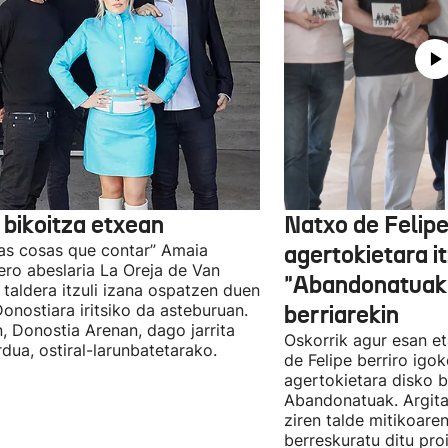
 bikoitza etxean
Natxo de Felip
as cosas que contar” Amaia
agertokietara it
ro abeslaria La Oreja de Van
"Abandonatuak"
taldera itzuli izana ospatzen duen
Donostiara iritsiko da asteburuan.
berriarekin
n, Donostia Arenan, dago jarrita
Oskorrik agur esan et
rdua, ostiral-larunbatetarako.
de Felipe berriro igo
agertokietara disko b
Abandonatuak. Argita
ziren talde mitikoare
berreskuratu ditu pro