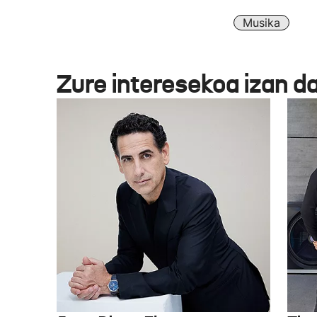
Musika
Zure interesekoa izan d