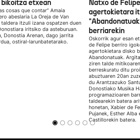
 bikoitza etxean
Natxo de Felip
as cosas que contar” Amaia
agertokietara it
ro abeslaria La Oreja de Van
"Abandonatuak"
taldera itzuli izana ospatzen duen
Donostiara iritsiko da asteburuan.
berriarekin
n, Donostia Arenan, dago jarrita
Oskorrik agur esan et
rdua, ostiral-larunbatetarako.
de Felipe berriro igo
agertokietara disko b
Abandonatuak. Argita
ziren talde mitikoare
berreskuratu ditu pro
abuztuaren 20an zuz
du Arantzazuko Santu
Donostiako Musika H
programazioaren barr
taldearekin batera ar
honetan, Xabier de F
Pujanek, Esther Alba
Castillorekin batera.