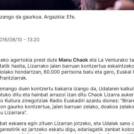
zango da gaurkoa. Argazkia: Efe.
016/08/10 - 13:20
keko agertokia prest dute
Manu Chaok
eta La Venturako ta
atik hasita, Lizarrako jaien barruan kontzertua eskaintzeko
iolako hondartzan, 60.000 pertsona batu eta gero, Euskal 
frantziarrak.
 emango duen kontzertu bakarra izango da, Udalaren kalku
tuko ditu eta hainbat arrazoi izan ditu Chaok Lizarra auke
o Kultura zinegotziak Radio Euskadiri azaldu dionez: “Bira
ion gaurko kontzertua, jaien barruan zelako, doakoa zelak
u Lizarrara”.
bat eskaera egin zituen Lizarran jotzeko, eta Udalak sano o
 garestirik ez jartzeko eskatu digu, edariagatik zenbat kob