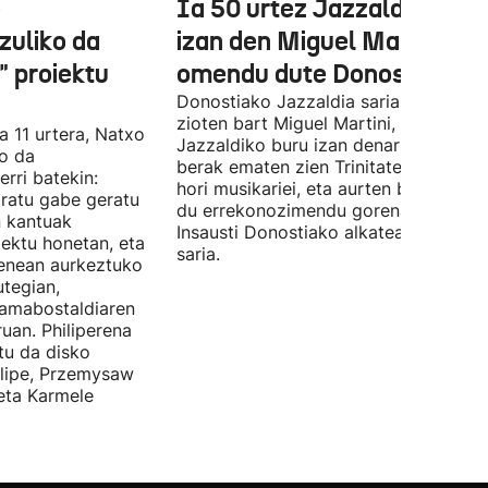
e
Ia 50 urtez Jazzaldiko bur
zuliko da
izan den Miguel Martin
 proiektu
omendu dute Donostian
Donostiako Jazzaldia saria eman
zioten bart Miguel Martini, ia 50 urte
a 11 urtera, Natxo
Jazzaldiko buru izan denari. Orain ar
ko da
berak ematen zien Trinitate Plazan sa
erri batekin:
hori musikariei, eta aurten berak jaso
ratu gabe geratu
du errekonozimendu gorena. Jon
n kantuak
Insausti Donostiako alkateak eman zi
iektu honetan, eta
saria.
enean aurkeztuko
tegian,
amabostaldiaren
uan. Philiperena
itu da disko
elipe, Przemysaw
 eta Karmele