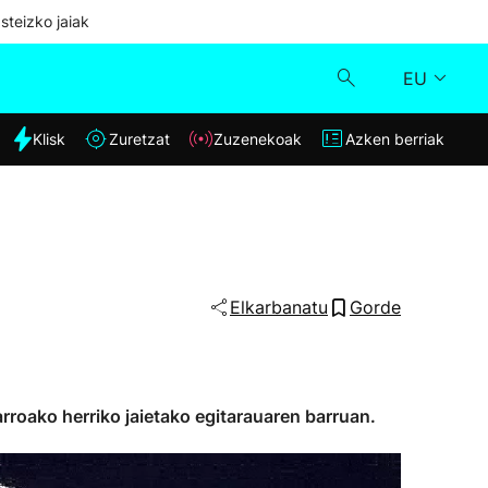
steizko jaiak
EU
dia
Klisk
Zuretzat
Zuzenekoak
Azken berriak
Klisk
Zuzenekoak
Zuretzat
Elkarbanatu
Gorde
Azken berriak
arroako herriko jaietako egitarauaren barruan.