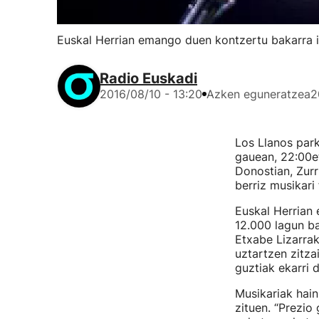
Euskal Herrian emango duen kontzertu bakarra i
Radio Euskadi
2016/08/10 - 13:20
Azken eguneratzea
2
Los Llanos par
gauean, 22:00et
Donostian, Zurr
berriz musikari 
Euskal Herrian
12.000 lagun ba
Etxabe Lizarrak
uztartzen zitza
guztiak ekarri d
Musikariak hain
zituen. “Prezio