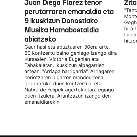
Juan Diego Florez tenor
Zita
perutarraren emanaldia eta
“Tant
Monte
9 ikuskizun Donostiako
Gogh 
Musika Hamabostaldia
bira 
Ilube
abiatzeko
hitzo
Gaur hasi eta abuztuaren 30era arte,
60 kontzertu baino gehiago izango dira
Kursaalen, Victoria Eugenian eta
Tabakaleran. Ikuskizun aipagarrien
artean, "Arriaga harrigarria", Arriagaren
heriotzaren bigarren mendeurrena
gogoratuko duen kontzertua, eta
Natxo de Felipek agertokietara egingo
duen itzulera, Arantzazun izango den
emanaldiarekin.