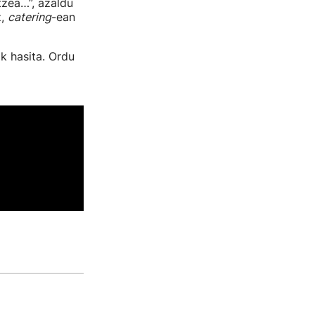
tzea…”, azaldu
z,
catering
-ean
k hasita. Ordu