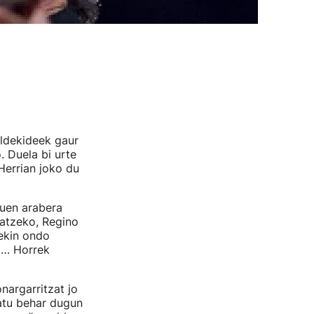
ldekideek gaur
. Duela bi urte
Herrian joko du
luen arabera
ratzeko, Regino
rekin ondo
o… Horrek
nargarritzat jo
ratu behar dugun