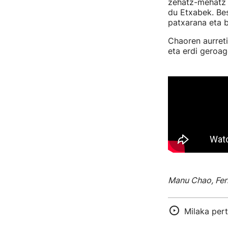
zehatz-mehatz e
du Etxabek. Bes
patxarana eta b
Chaoren aurreti
eta erdi geroa
Manu Chao, Ferm
Milaka per