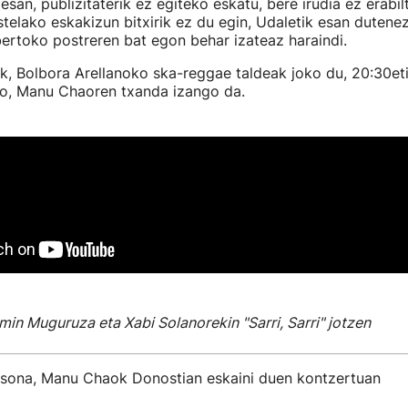
san, publizitaterik ez egiteko eskatu, bere irudia ez erabil
telako eskakizun bitxirik ez du egin, Udaletik esan dutene
ertoko postreren bat egon behar izateaz haraindi.
k, Bolbora Arellanoko ska-reggae taldeak joko du, 20:30eti
go, Manu Chaoren txanda izango da.
in Muguruza eta Xabi Solanorekin "Sarri, Sarri" jotzen
tsona, Manu Chaok Donostian eskaini duen kontzertuan