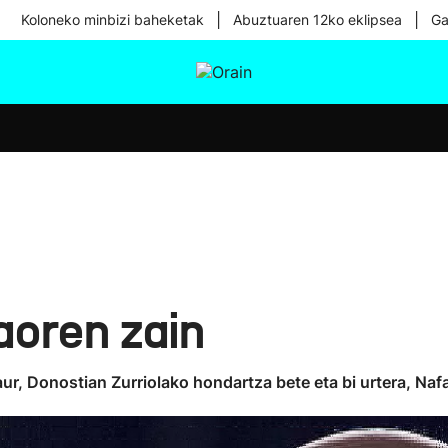
|
|
Koloneko minbizi baheketak
Abuztuaren 12ko eklipsea
Ga
tura
Ikusmiran
Egural
Osasuna
Teknologia
aoren zain
ur, Donostian Zurriolako hondartza bete eta bi urtera, Naf