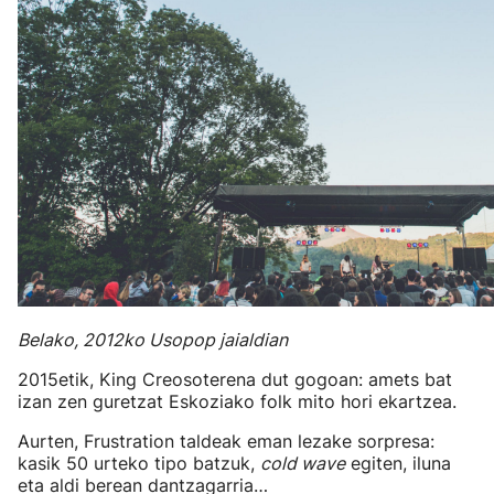
Belako, 2012ko Usopop jaialdian
2015etik, King Creosoterena dut gogoan: amets bat
izan zen guretzat Eskoziako folk mito hori ekartzea.
Aurten, Frustration taldeak eman lezake sorpresa:
kasik 50 urteko tipo batzuk,
cold wave
egiten, iluna
eta aldi berean dantzagarria…