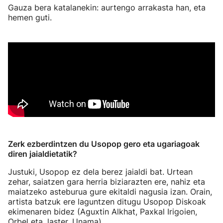
Gauza bera katalanekin: aurtengo arrakasta han, eta
hemen guti.
Zerk ezberdintzen du Usopop gero eta ugariagoak
diren jaialdietatik?
Justuki, Usopop ez dela berez jaialdi bat. Urtean
zehar, saiatzen gara herria biziarazten ere, nahiz eta
maiatzeko asteburua gure ekitaldi nagusia izan. Orain,
artista batzuk ere laguntzen ditugu Usopop Diskoak
ekimenaren bidez (Aguxtin Alkhat, Paxkal Irigoien,
Orbel eta, laster, Unama).