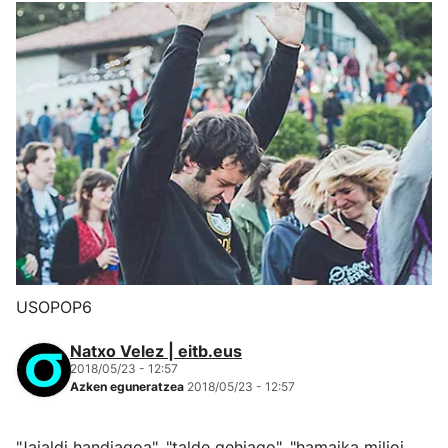
USOPOP6
Natxo Velez | eitb.eus
2018/05/23 - 12:57
Azken eguneratzea
2018/05/23 - 12:57
"Jaialdi handiagoa", "talde gehiago", "hamaika milioi