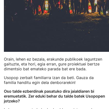
Orain, lehen ez bezala, erakunde publikoek laguntzen
gaituzte, eta hori, egia erran, gure proiektuei bertze
dimentsio bat emateko parada bat ere bada.
Usopop zerbait familiarra izan da beti. Gauza da
familia handitu egin dela denborarekin!
Oso talde ezberdinak pasatuko dira jaialdiaren bi
eremuetatik. Zer eduki behar du talde batek Usopopen
jotzeko?