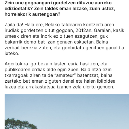
Zein une gogoangarri gordetzen dituzue aurreko
edizioetatik? Zein taldek eman lezake, zuen ustez,
horrelakorik aurtengoan?
Zaila da! Hala ere, Belako taldearen kontzertuaren
irudiak gordetzen ditut gogoan, 2012an. Garaian, kasik
umeak ziren eta inork ez zituen ezagutzen, guk
bakarrik demo bat izan genuen eskuetan. Baina
zerbait berezia zuten, eta gonbidatu genituen gaualdia
ixteko.
Agertokira igo bezain laster, euria hasi zen, eta
publikoaren erdiak alde egin zuen. Baldintza ezin
txarragoak ziren talde “amateur” batentzat, baina
zartako bat eman ziguten denei eta haien ibilbidea
luzea eta arrakastatsua izanen zela ulertu genuen.