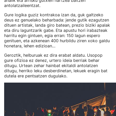
ahalik eta arrisku gutxien hartzea baitzen
antolatzaileentzat.
Gure logika guziz kontrakoa izan da, guk galtzeko
deus ez genuelako beharbada: jende gutik ezagutzen
dituen artistak, landa giro batean, prezio biziki apalak
eta diru laguntzarik gabe. Eta apustu hori irabazteak
harritu egin gintuen, egia erran: 150 lagun espero
genituen, eta azkenean 400 hurbildu ziren xoko galdu
honetara, lehen edizioan…
Geroztik, helburuak ez dira erabat aldatu. Usopop
gure ofizioa ez denez, urtero ideia berriak behar
ditugu. Urtean zehar hainbat ekitaldi antolatzen
ditugu, herriko leku desberdinetan, lekuek eragin bat
dutela ere pentsatzen dugulako.