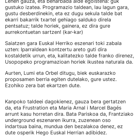
Lehen gauza, eta beharbada alde egoistena: guk
gustuko izatea. Programazio taldean, lau lagun gara,
gustu desberdinekin, eta ez dugu sekula talde bat
ekarri bakarrik txartel gehiago salduko direla
pentsatuz; talde horiek, gainera, ez dira gure
aurrekontuetan sartzen! (kar-kar)
Saiatzen gara Euskal Herriko eszenari toki zabala
uzten: Iparraldean kontzertu areto guti dira
kostaldetik urrun, eta, kalitatezko talde franko direnez,
Usopopeko programazioan horiek ikustea naturala da.
Aurten, Lumi eta Orbel ditugu, biek euskarazko
proposamen berria egiten dutelako, gure ustez.
Ezohiko zera bat ekartzen dute.
Kanpoko taldeei dagokienez, gauza bera gertatzen
da, eta Frustration eta Maria Arnal i Marcel Bagés
arrunt kasu horretan dira. Bata Pariskoa da, Frantziako
underground eszenaren ikurra, zuzenean oso
indartsua baina, mundua den bezalakoa denez, ez
dute osperik Hego Euskal Herrian adibidez.