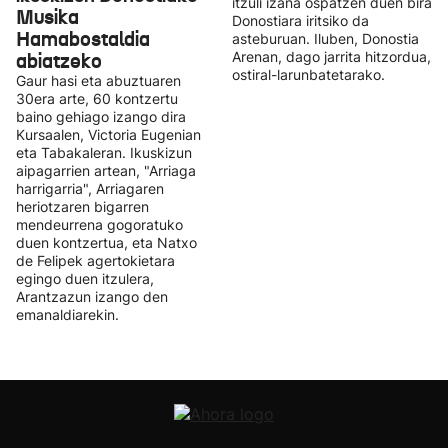
itzuli izana ospatzen duen bira
Musika
Donostiara iritsiko da
Hamabostaldia
asteburuan. Iluben, Donostia
abiatzeko
Arenan, dago jarrita hitzordua,
ostiral-larunbatetarako.
Gaur hasi eta abuztuaren
30era arte, 60 kontzertu
baino gehiago izango dira
Kursaalen, Victoria Eugenian
eta Tabakaleran. Ikuskizun
aipagarrien artean, "Arriaga
harrigarria", Arriagaren
heriotzaren bigarren
mendeurrena gogoratuko
duen kontzertua, eta Natxo
de Felipek agertokietara
egingo duen itzulera,
Arantzazun izango den
emanaldiarekin.