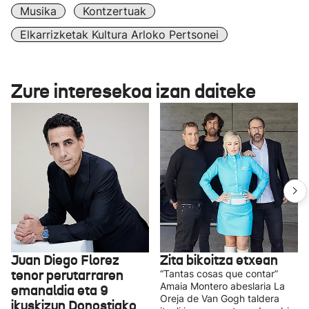
Musika
Kontzertuak
Elkarrizketak Kultura Arloko Pertsonei
Zure interesekoa izan daiteke
Juan Diego Florez
Zita bikoitza etxean
tenor perutarraren
“Tantas cosas que contar”
Amaia Montero abeslaria La
emanaldia eta 9
Oreja de Van Gogh taldera
ikuskizun Donostiako