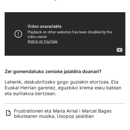
Zer gomendatuko zenioke jaialdira doanari?
Lehenik, deskubritzeko gogo guziekin etortzea. Eta
Euskal Herrian garenez, eguzkiko krema esku batean
eta euritakoa bertzean.
Frustrationen eta Maria Arnal i Marcel Bages
bikotearen musika, Usopop jaialdian