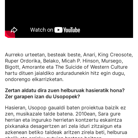
Aurreko urteetan, besteak beste, Anari, King Creosote,
Ruper Ordorika, Belako, Micah P. Hinson, Mursego,
Bigott, Amorante eta The Suicide of Western Culture
hartu dituen jaialdiko arduradunekin hitz egin dugu,
ondorengo elkarrizketan.
Zertan aldatu dira zuen helburuak hasieratik hona?
Zer garapen izan du Usopopek?
Hasieran, Usopop gaualdi baten proiektua baizik ez
zen, musikazale talde batena. 2010ean, Sara gure
herrian eta inguruko herrietan kontzertu eskaintza
pixkanaka desagertzen ari zela iduri zitzaigun eta
azkenean betiko taldeak aritzen zirela beti, helburua