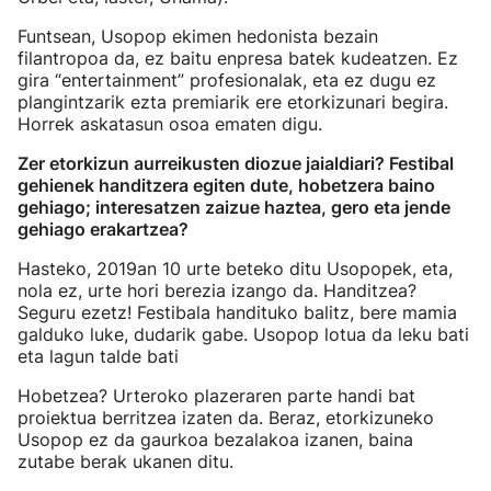
Funtsean, Usopop ekimen hedonista bezain
filantropoa da, ez baitu enpresa batek kudeatzen. Ez
gira “entertainment” profesionalak, eta ez dugu ez
plangintzarik ezta premiarik ere etorkizunari begira.
Horrek askatasun osoa ematen digu.
Zer etorkizun aurreikusten diozue jaialdiari? Festibal
gehienek handitzera egiten dute, hobetzera baino
gehiago; interesatzen zaizue haztea, gero eta jende
gehiago erakartzea?
Hasteko, 2019an 10 urte beteko ditu Usopopek, eta,
nola ez, urte hori berezia izango da. Handitzea?
Seguru ezetz! Festibala handituko balitz, bere mamia
galduko luke, dudarik gabe. Usopop lotua da leku bati
eta lagun talde bati
Hobetzea? Urteroko plazeraren parte handi bat
proiektua berritzea izaten da. Beraz, etorkizuneko
Usopop ez da gaurkoa bezalakoa izanen, baina
zutabe berak ukanen ditu.