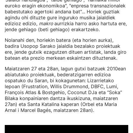
euroko eragin ekonomikoa", "enpresa transnazionalek
babestutako agertoki andana bat"... Horiek guztiak
agindu ohi dituzte gure inguruko musika jaialdiek
edizioz edizio,
makro
aurrizkia harro asko hartuta ere,
jende gehiago (beti gehiago) erakartzeko.
Nolanahi den, horiekin batera (eta horien aurka),
badira Usopop Sarako jaialdia bezalako proiektuak
ere, jende gutxik ezagutzen dituen artistak, landa giro
batean eta prezio merkean eskaintzen dituztenak.
Maiatzaren 27 eta 28an, lagun gutxi batzuek 2010ean
abiatutako proiektuak, bederatzigarren edizioa
ospatuko du Saran, bi kokagunetan: Lizarrietako
lepoan (Frustration, Willis Drummond, DBFC, Lumi,
François Atlas & Bostgehio, Coconut DJa eta “Soka”
Bilaka konpainiaren dantza ikuskizuna, maiatzaren
27an) eta Santa Katalina kaperan (Orbel eta Maria
Arnal i Marcel Bagés, maiatzaren 28an).