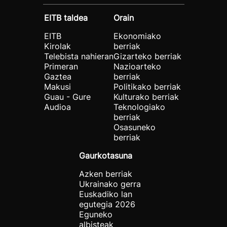
EITB taldea
Orain
EITB
Ekonomiako
Kirolak
berriak
Telebista nahieran
Gizarteko berriak
Primeran
Nazioarteko
Gaztea
berriak
Makusi
Politikako berriak
Guau - Gure
Kulturako berriak
Audioa
Teknologiako
berriak
Osasuneko
berriak
Gaurkotasuna
Azken berriak
Ukrainako gerra
Euskadiko lan
egutegia 2026
Eguneko
albisteak