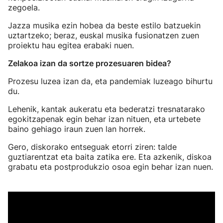
zegoela.
Jazza musika ezin hobea da beste estilo batzuekin
uztartzeko; beraz, euskal musika fusionatzen zuen
proiektu hau egitea erabaki nuen.
Zelakoa izan da sortze prozesuaren bidea?
Prozesu luzea izan da, eta pandemiak luzeago bihurtu
du.
Lehenik, kantak aukeratu eta bederatzi tresnatarako
egokitzapenak egin behar izan nituen, eta urtebete
baino gehiago iraun zuen lan horrek.
Gero, diskorako entseguak etorri ziren: talde
guztiarentzat eta baita zatika ere. Eta azkenik, diskoa
grabatu eta postprodukzio osoa egin behar izan nuen.