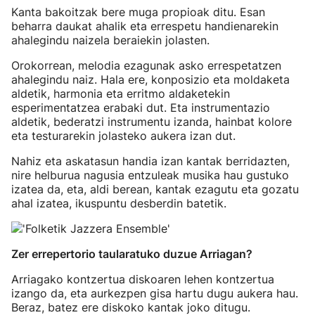
Kanta bakoitzak bere muga propioak ditu. Esan
beharra daukat ahalik eta errespetu handienarekin
ahalegindu naizela beraiekin jolasten.
Orokorrean, melodia ezagunak asko errespetatzen
ahalegindu naiz. Hala ere, konposizio eta moldaketa
aldetik, harmonia eta erritmo aldaketekin
esperimentatzea erabaki dut. Eta instrumentazio
aldetik, bederatzi instrumentu izanda, hainbat kolore
eta testurarekin jolasteko aukera izan dut.
Nahiz eta askatasun handia izan kantak berridazten,
nire helburua nagusia entzuleak musika hau gustuko
izatea da, eta, aldi berean, kantak ezagutu eta gozatu
ahal izatea, ikuspuntu desberdin batetik.
Zer errepertorio taularatuko duzue Arriagan?
Arriagako kontzertua diskoaren lehen kontzertua
izango da, eta aurkezpen gisa hartu dugu aukera hau.
Beraz, batez ere diskoko kantak joko ditugu.