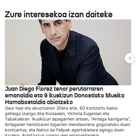
Zure interesekoa izan daiteke
Juan Diego Florez tenor perutarraren
emanaldia eta 9 ikuskizun Donostiako Musika
Hamabostaldia abiatzeko
Gaur hasi eta abuztuaren 30era arte, 60 kontzertu baino
gehiago izango dira Kursaalen, Victoria Eugenian eta
Tabakaleran. Ikuskizun aipagarrien artean, "Arriaga harrigarria",
Arriagaren heriotzaren bigarren mendeurrena gogoratuko duen
kontzertua, eta Natxo de Felipek agertokietara egingo duen
itzulera, Arantzazun izango den emanaldiarekin.