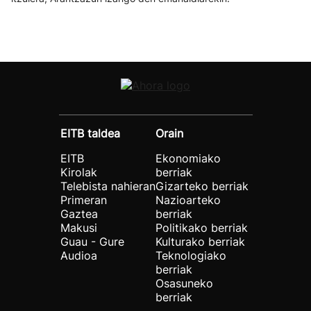
EITB taldea
Orain
EITB
Ekonomiako
Kirolak
berriak
Telebista nahieran
Gizarteko berriak
Primeran
Nazioarteko
Gaztea
berriak
Makusi
Politikako berriak
Guau - Gure
Kulturako berriak
Audioa
Teknologiako
berriak
Osasuneko
berriak