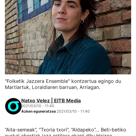
"Folketik Jazzera Ensemble" kontzertua egingo du
Martiartuk, Loraldiaren barruan, Arriagan.
Natxo Velez | EITB Media
2021/03/10 - 11:40
Azken eguneratzea
2021/03/10 - 11:40
“Aita-semeak”, “Txoria txori”, “Aldapeko”… Beti-betiko
euskal abestiak jazz estilora ekarri ditu Haizea