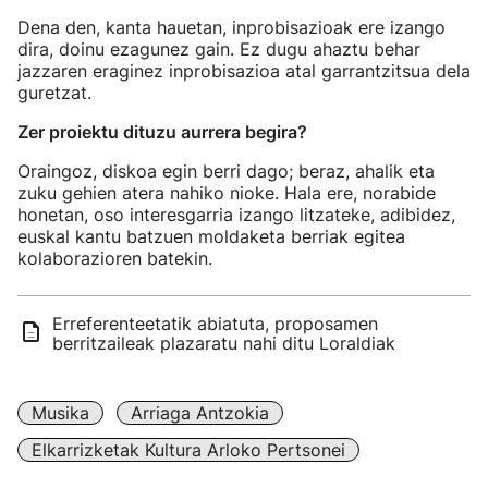
Dena den, kanta hauetan, inprobisazioak ere izango
dira, doinu ezagunez gain. Ez dugu ahaztu behar
jazzaren eraginez inprobisazioa atal garrantzitsua dela
guretzat.
Zer proiektu dituzu aurrera begira?
Oraingoz, diskoa egin berri dago; beraz, ahalik eta
zuku gehien atera nahiko nioke. Hala ere, norabide
honetan, oso interesgarria izango litzateke, adibidez,
euskal kantu batzuen moldaketa berriak egitea
kolaborazioren batekin.
Erreferenteetatik abiatuta, proposamen
berritzaileak plazaratu nahi ditu Loraldiak
Musika
Arriaga Antzokia
Elkarrizketak Kultura Arloko Pertsonei