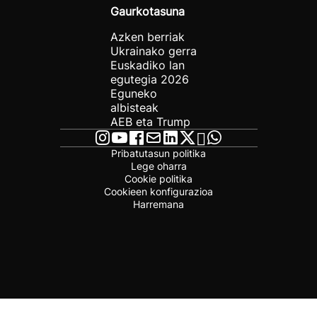
Gaurkotasuna
Azken berriak
Ukrainako gerra
Euskadiko lan
egutegia 2026
Eguneko
albisteak
AEB eta Trump
Pribatutasun politika
Lege oharra
Cookie politika
Cookieen konfigurazioa
Harremana