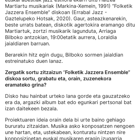
Martiartu musikariak (Markina-Xemein, 1991) “Folketik
Jazzera Ensemble” diskoan (Errabal Jazz -
Gaztelupeko Hotsak, 2020). Gaur, asteazkenarekin,
beste urrats batean, diskotik agertokira eramango ditu
Martiartuk, zortzi musikarik lagunduta, Arriaga
Bilboko antzokian, 19:00etatik aurrera, Loraldia
jaialdiaren barruan.
Berarekin hitz egin dugu, Bilboko sormen jaialdian
estreinatuko duen lanaz.
Zergatik sortu zitzaizun
“
Folketik Jazzera Ensemble”
diskoa sortu, grabatu eta, orain, zuzenekora
eramateko grina?
Disko hau hainbat urteko lana gorde eta gauzatzeko
era da, argazki album bat edo egunkari pertsonal bat
izan daitekeen bezala.
Proiektuaren ideia orain dela bi urte baino gehiago
bururatu zitzaidan. Musika asko konposatzen nengoen
une hartan, eta, ustekabean, konturatu nintzen nire
konposizioetan euskal musikaren eragin izugarria