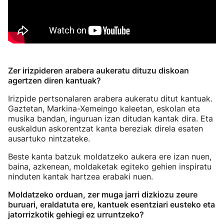
Zer irizpideren arabera aukeratu dituzu diskoan
agertzen diren kantuak?
Irizpide pertsonalaren arabera aukeratu ditut kantuak.
Gaztetan, Markina-Xemeingo kaleetan, eskolan eta
musika bandan, inguruan izan ditudan kantak dira. Eta
euskaldun askorentzat kanta bereziak direla esaten
ausartuko nintzateke.
Beste kanta batzuk moldatzeko aukera ere izan nuen,
baina, azkenean, moldaketak egiteko gehien inspiratu
ninduten kantak hartzea erabaki nuen.
Moldatzeko orduan, zer muga jarri dizkiozu zeure
buruari, eraldatuta ere, kantuek esentziari eusteko eta
jatorrizkotik gehiegi ez urruntzeko?