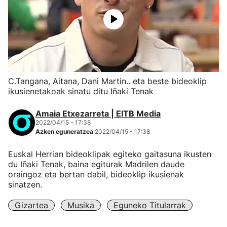
C.Tangana, Aitana, Dani Martin.. eta beste bideoklip
ikusienetakoak sinatu ditu Iñaki Tenak
Amaia Etxezarreta | EITB Media
2022/04/15 - 17:38
Azken eguneratzea
2022/04/15 - 17:38
Euskal Herrian bideoklipak egiteko gaitasuna ikusten
du Iñaki Tenak, baina egiturak Madrilen daude
oraingoz eta bertan dabil, bideoklip ikusienak
sinatzen.
Gizartea
Musika
Eguneko Titularrak