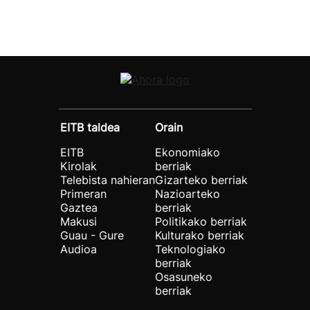
EITB taldea
Orain
EITB
Ekonomiako
Kirolak
berriak
Telebista nahieran
Gizarteko berriak
Primeran
Nazioarteko
Gaztea
berriak
Makusi
Politikako berriak
Guau - Gure
Kulturako berriak
Audioa
Teknologiako
berriak
Osasuneko
berriak