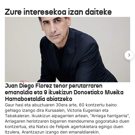
Zure interesekoa izan daiteke
Juan Diego Florez tenor perutarraren
emanaldia eta 9 ikuskizun Donostiako Musika
Hamabostaldia abiatzeko
Gaur hasi eta abuztuaren 30era arte, 60 kontzertu baino
gehiago izango dira Kursaalen, Victoria Eugenian eta
Tabakaleran. Ikuskizun aipagarrien artean, "Arriaga harrigarria",
Arriagaren heriotzaren bigarren mendeurrena gogoratuko duen
kontzertua, eta Natxo de Felipek agertokietara egingo duen
itzulera, Arantzazun izango den emanaldiarekin.