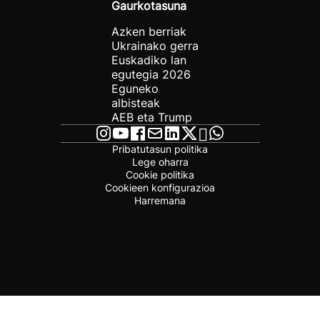
Gaurkotasuna
Azken berriak
Ukrainako gerra
Euskadiko lan
egutegia 2026
Eguneko
albisteak
AEB eta Trump
Pribatutasun politika
Lege oharra
Cookie politika
Cookieen konfigurazioa
Harremana