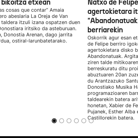
 bikoitza etxean
Natxo de Felip
as cosas que contar” Amaia
agertokietara it
ro abeslaria La Oreja de Van
"Abandonatuak"
taldera itzuli izana ospatzen duen
Donostiara iritsiko da asteburuan.
berriarekin
n, Donostia Arenan, dago jarrita
Oskorrik agur esan et
rdua, ostiral-larunbatetarako.
de Felipe berriro igo
agertokietara disko b
Abandonatuak. Argita
ziren talde mitikoare
berreskuratu ditu pro
abuztuaren 20an zuz
du Arantzazuko Santu
Donostiako Musika H
programazioaren barr
taldearekin batera ar
honetan, Xabier de F
Pujanek, Esther Alba
Castillorekin batera.