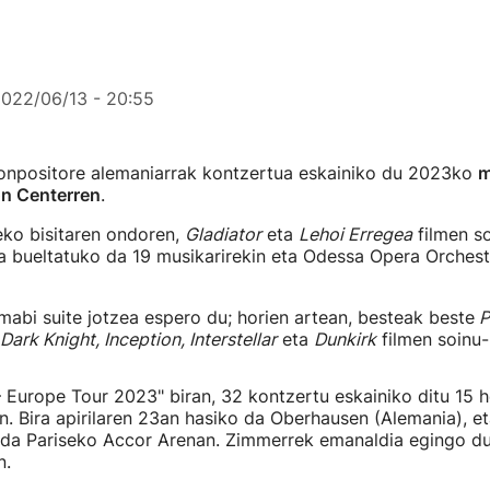
022/06/13 - 20:55
npositore alemaniarrak kontzertua eskainiko du 2023ko
m
on Centerren
.
eko bisitaren ondoren,
Gladiator
eta
Lehoi Erregea
filmen s
a bueltatuko da 19 musikarirekin eta Odessa Opera Orchest
abi suite jotzea espero du; horien artean, besteak beste
P
ark Knight, Inception, Interstellar
eta
Dunkirk
filmen soinu
Europe Tour 2023" biran, 32 kontzertu eskainiko ditu 15 h
n. Bira apirilaren 23an hasiko da Oberhausen (Alemania), e
da Pariseko Accor Arenan. Zimmerrek emanaldia egingo du
n.