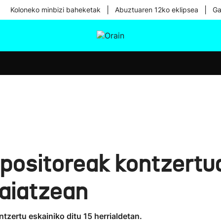
|
|
Koloneko minbizi baheketak
Abuztuaren 12ko eklipsea
Ga
tura
Ikusmiran
Egural
Osasuna
Teknologia
ositoreak kontzertua
aiatzean
zertu eskainiko ditu 15 herrialdetan.