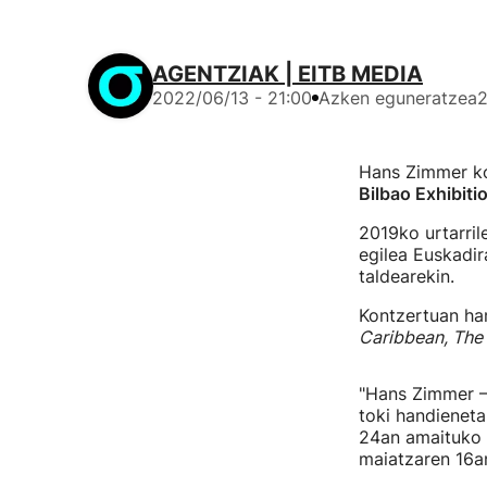
AGENTZIAK | EITB MEDIA
2022/06/13 - 21:00
Azken eguneratzea
2
Hans Zimmer ko
Bilbao Exhibiti
2019ko urtarril
egilea Euskadir
taldearekin.
Kontzertuan ham
Caribbean, The D
"Hans Zimmer – 
toki handieneta
24an amaituko 
maiatzaren 16a