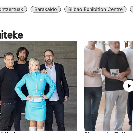
ontzertuak
Barakaldo
Bilbao Exhibition Centre
aiteke