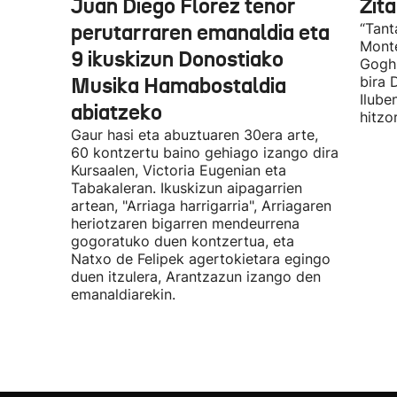
Juan Diego Florez tenor
Zita
perutarraren emanaldia eta
“Tant
Monte
9 ikuskizun Donostiako
Gogh 
Musika Hamabostaldia
bira 
Ilube
abiatzeko
hitzo
Gaur hasi eta abuztuaren 30era arte,
60 kontzertu baino gehiago izango dira
Kursaalen, Victoria Eugenian eta
Tabakaleran. Ikuskizun aipagarrien
artean, "Arriaga harrigarria", Arriagaren
heriotzaren bigarren mendeurrena
gogoratuko duen kontzertua, eta
Natxo de Felipek agertokietara egingo
duen itzulera, Arantzazun izango den
emanaldiarekin.