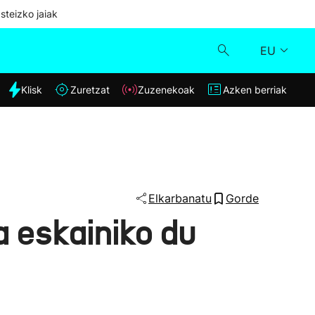
steizko jaiak
EU
dia
Klisk
Zuretzat
Zuzenekoak
Azken berriak
Klisk
Zuzenekoak
Zuretzat
Elkarbanatu
Gorde
 eskainiko du
Azken berriak