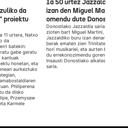
e
Ia 50 urtez Jazzaldiko bur
zuliko da
izan den Miguel Martin
 proiektu
omendu dute Donostian
Donostiako Jazzaldia saria eman
zioten bart Miguel Martini, ia 50 urte
a 11 urtera, Natxo
Jazzaldiko buru izan denari. Orain ar
ko da
berak ematen zien Trinitate Plazan sa
erri batekin:
hori musikariei, eta aurten berak jaso
ratu gabe geratu
du errekonozimendu gorena. Jon
n kantuak
Insausti Donostiako alkateak eman zi
iektu honetan, eta
saria.
enean aurkeztuko
tegian,
amabostaldiaren
uan. Philiperena
itu da disko
elipe, Przemysaw
 eta Karmele