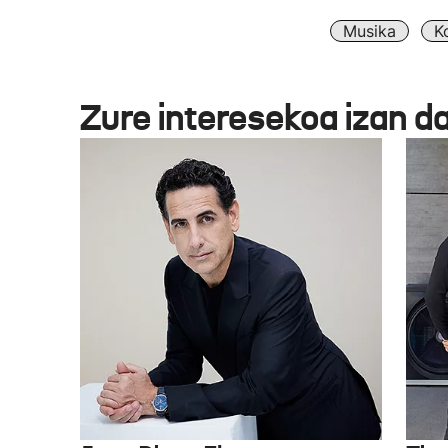
Musika
K
Zure interesekoa izan d