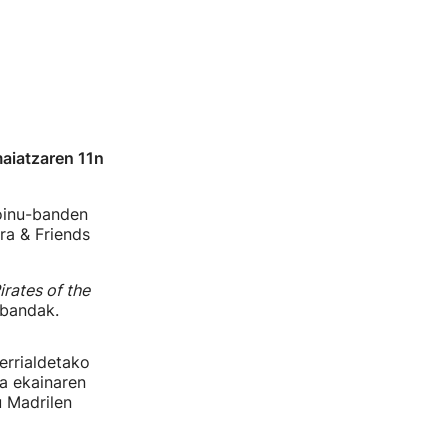
aiatzaren 11n
oinu-banden
ra & Friends
irates of the
-bandak.
errialdetako
ta ekainaren
 Madrilen