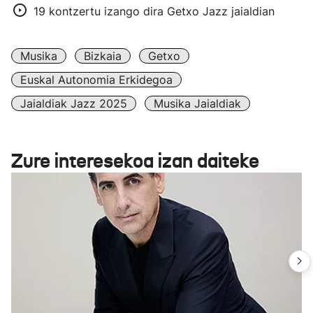
19 kontzertu izango dira Getxo Jazz jaialdian
Musika
Bizkaia
Getxo
Euskal Autonomia Erkidegoa
Jaialdiak Jazz 2025
Musika Jaialdiak
Zure interesekoa izan daiteke