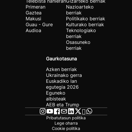
Telebista nahieran
Gizarteko berriak
Primeran
Nazioarteko
Gaztea
berriak
Makusi
Politikako berriak
Guau - Gure
Kulturako berriak
Audioa
Teknologiako
berriak
Osasuneko
berriak
Gaurkotasuna
Azken berriak
Ukrainako gerra
Euskadiko lan
egutegia 2026
Eguneko
albisteak
AEB eta Trump
Pribatutasun politika
Lege oharra
Cookie politika