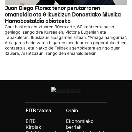
Juan Diego Florez tenor perutarraren
emanaldia eta 9 ikuskizun Donostiako Musika
Hamabostaldia abiatzeko
Gaur hasi eta abuztuaren 30era arte, 60 kontzertu baino
gehiago izango dira Kursaalen, Victoria Eugenian eta
Tabakaleran. Ikuskizun aipagarrien artean, "Arriaga harrigarria",
Arriagaren heriotzaren bigarren mendeurrena gogoratuko duen
kontzertua, eta Natxo de Felipek agertokietara egingo duen
itzulera, Arantzazun izango den emanaldiarekin.
EITB taldea
Orain
EITB
Ekonomiako
Kirolak
berriak