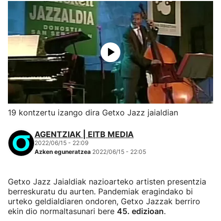
19 kontzertu izango dira Getxo Jazz jaialdian
AGENTZIAK | EITB MEDIA
2022/06/15 - 22:09
Azken eguneratzea
2022/06/15 - 22:05
Getxo Jazz Jaialdiak nazioarteko artisten presentzia
berreskuratu du aurten. Pandemiak eragindako bi
urteko geldialdiaren ondoren, Getxo Jazzak berriro
ekin dio normaltasunari bere
45. edizioan
.