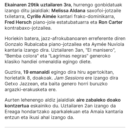
Ekainaren 29tik uztailaren 3ra
, hurrengo gonbidatuak
izango ditu jaialdiak:
Melissa Aldana
saxofoi-jotzaile
txiletarra,
Cyrille Aimée
kantari frako-dominikarra,
Fred Hersch
piano-jole estatubatuarra eta
Ron Carter
kontrabaxo-jotzailea.
Horiekin batera, jazz-afrokubanoaren erreferente diren
Gonzalo Rubalcaba piano-jotzailea eta Aymée Nuviola
kantaria izango dira. Uztailaren 3an, "El manisero",
"Bemba colora" eta "Lagrimas negras" generoko
klasiko handiei omenaldia egingo diete.
Guztira,
19 emanaldi
egingo dira hiru agertokitan,
horietatik 8, doakoak.
Jam Sessions
ere izango dira
Getxo Jazzean, eta baita genero horri buruzko
argazki-erakusketa ere.
Aurten lehenengo aldiz jaialdiak
aire zabaleko doako
kontzertua
eskainiko du. Uztailaren 2an izango da
Ereaga hondartzako aparkalekuan eta Amaia kantaria
entzun eta ikusi ahal izango da.