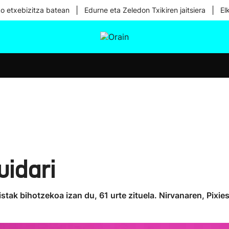
|
|
ko etxebizitza batean
Edurne eta Zeledon Txikiren jaitsiera
El
tura
Ikusmiran
Egural
Osasuna
Teknologia
uidari
ristak bihotzekoa izan du, 61 urte zituela. Nirvanaren, Pix