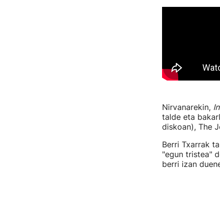
Nirvanarekin,
I
talde eta bakarl
diskoan), The 
Berri Txarrak t
"egun tristea" 
berri izan duen