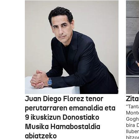
Juan Diego Florez tenor
Zita
perutarraren emanaldia eta
“Tant
Monte
9 ikuskizun Donostiako
Gogh 
Musika Hamabostaldia
bira 
Ilube
abiatzeko
hitzo