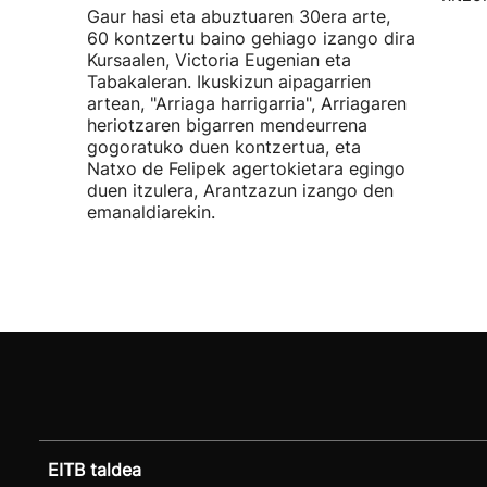
Gaur hasi eta abuztuaren 30era arte,
60 kontzertu baino gehiago izango dira
Kursaalen, Victoria Eugenian eta
Tabakaleran. Ikuskizun aipagarrien
artean, "Arriaga harrigarria", Arriagaren
heriotzaren bigarren mendeurrena
gogoratuko duen kontzertua, eta
Natxo de Felipek agertokietara egingo
duen itzulera, Arantzazun izango den
emanaldiarekin.
EITB taldea