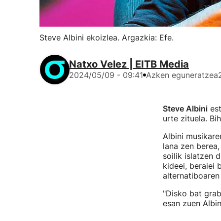
Steve Albini ekoizlea. Argazkia: Efe.
Natxo Velez | EITB Media
2024/05/09 - 09:41
Azken eguneratzea
Steve Albini
est
urte zituela. Bi
Albini musikare
lana zen berea,
soilik islatzen 
kideei, beraiei
alternatiboaren
"Disko bat grab
esan zuen Albin