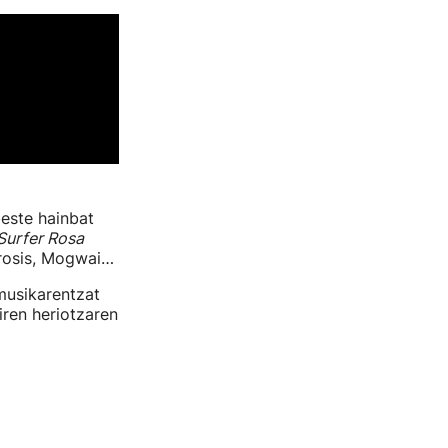
beste hainbat
Surfer Rosa
urosis, Mogwai…
musikarentzat
iren heriotzaren