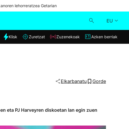
kanoren lehorreratzea Getarian
EU
dia
Klisk
Zuretzat
Zuzenekoak
Azken berriak
Klisk
Zuzenekoak
Zuretzat
Elkarbanatu
Gorde
Azken berriak
iesen eta PJ Harveyren diskoetan lan egin zuen