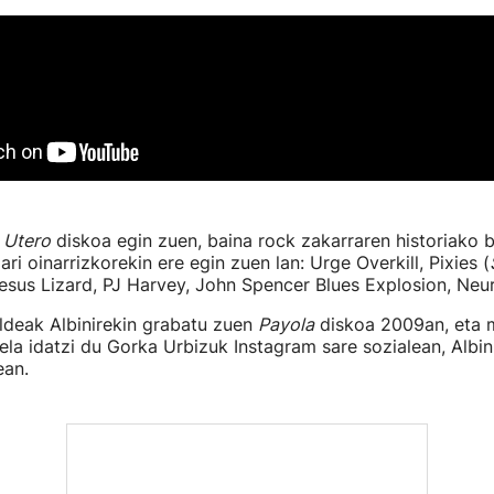
n Utero
diskoa egin zuen, baina rock zakarraren historiako 
ari oinarrizkorekin ere egin zuen lan: Urge Overkill, Pixies (
Jesus Lizard, PJ Harvey, John Spencer Blues Explosion, Ne
aldeak Albinirekin grabatu zuen
Payola
diskoa 2009an, eta 
dela idatzi du Gorka Urbizuk Instagram sare sozialean, Albin
ean.