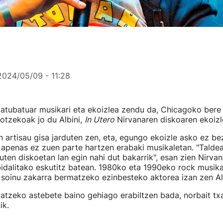
2024/05/09 - 11:28
atubatuar musikari eta ekoizlea zendu da, Chicagoko bere 
hotzekoak jo du Albini,
In Utero
Nirvanaren diskoaren ekoizl
n artisau gisa jarduten zen, eta, egungo ekoizle asko ez beza
 apenas ez zuen parte hartzen erabaki musikaletan. "Talde
duten diskoetan lan egin nahi dut bakarrik", esan zien Nirva
 bidalitako eskutitz batean. 1980ko eta 1990eko rock musik
 soinu zakarra bermatzeko ezinbesteko aktorea izan zen Alb
atzeko astebete baino gehiago erabiltzen bada, norbait txar
ik.