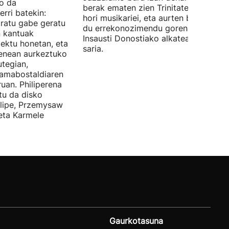
ko da
berak ematen zien Trinitate Plazan sa
erri batekin:
hori musikariei, eta aurten berak jaso
ratu gabe geratu
du errekonozimendu gorena. Jon
n kantuak
Insausti Donostiako alkateak eman zi
iektu honetan, eta
saria.
enean aurkeztuko
tegian,
amabostaldiaren
uan. Philiperena
itu da disko
elipe, Przemysaw
 eta Karmele
Gaurkotasuna