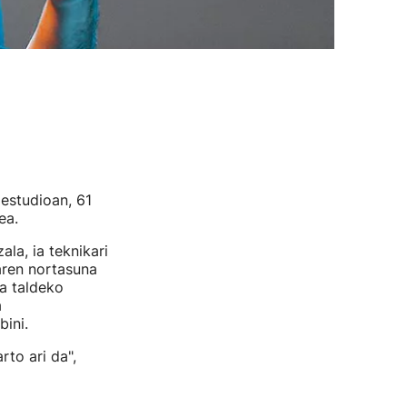
estudioan, 61
ea.
la, ia teknikari
aren nortasuna
na taldeko
a
ini.
to ari da",