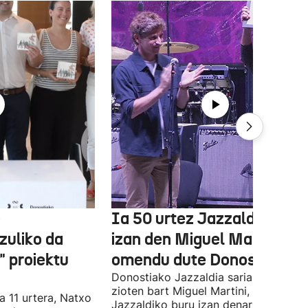
e
Ia 50 urtez Jazzaldiko bur
zuliko da
izan den Miguel Martin
 proiektu
omendu dute Donostian
Donostiako Jazzaldia saria eman
zioten bart Miguel Martini, ia 50 urte
a 11 urtera, Natxo
Jazzaldiko buru izan denari. Orain ar