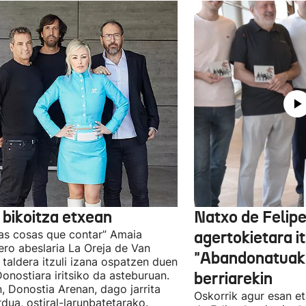
 bikoitza etxean
Natxo de Felip
as cosas que contar” Amaia
agertokietara it
ro abeslaria La Oreja de Van
"Abandonatuak"
taldera itzuli izana ospatzen duen
Donostiara iritsiko da asteburuan.
berriarekin
n, Donostia Arenan, dago jarrita
Oskorrik agur esan et
rdua, ostiral-larunbatetarako.