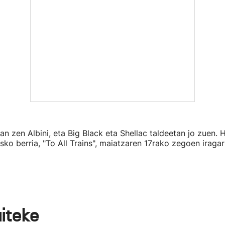
zan zen Albini, eta Big Black eta Shellac taldeetan jo zuen. 
sko berria, "To All Trains", maiatzaren 17rako zegoen iragarr
aiteke