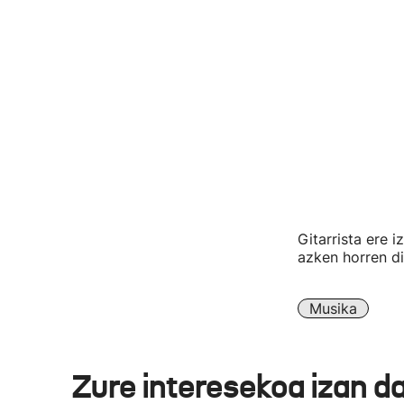
Gitarrista ere i
azken horren di
Musika
Zure interesekoa izan d