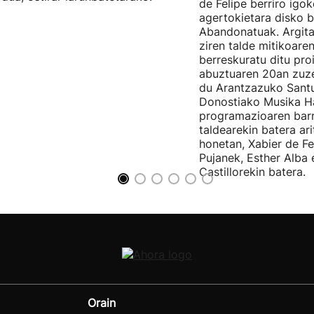
de Felipe berriro igo
agertokietara disko b
Abandonatuak. Argita
ziren talde mitikoare
berreskuratu ditu pro
abuztuaren 20an zuz
du Arantzazuko Santu
Donostiako Musika H
programazioaren barr
taldearekin batera ar
honetan, Xabier de F
Pujanek, Esther Alba
Castillorekin batera.
Orain