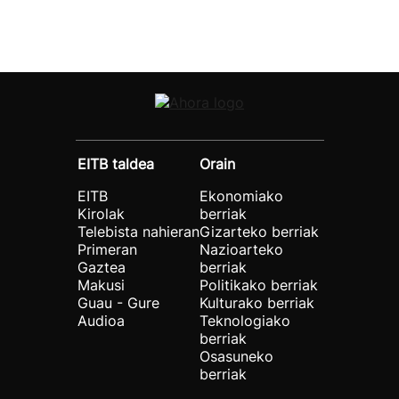
EITB taldea
Orain
EITB
Ekonomiako
Kirolak
berriak
Telebista nahieran
Gizarteko berriak
Primeran
Nazioarteko
Gaztea
berriak
Makusi
Politikako berriak
Guau - Gure
Kulturako berriak
Audioa
Teknologiako
berriak
Osasuneko
berriak