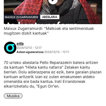
Maixux Zugarramurdi: ''Malkoak eta sentimenduak
mugitzen dizkit kantuak''
eitb
2024/12/13 - 12:17
Azken eguneratzea
2024/12/13 - 12:11
70 urteko abeslaria Pello Reparazekin batera aritzen
da kantuan "Hileta kantu nafarra" Zetaken kantu
berrian. Dolu adierazpena ez ezik, bere garaian plazan
kantuan aritzerik izan ez zuten emakumeen aldeko
omenaldia ere bada kantua. Irati Errandoneak
elkarrizketatu du, "Egun On"en.
Musika