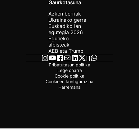
Gaurkotasuna
Azken berriak
Ukrainako gerra
Euskadiko lan
egutegia 2026
Eguneko
albisteak
AEB eta Trump
Pribatutasun politika
Lege oharra
Cookie politika
Cookieen konfigurazioa
Harremana