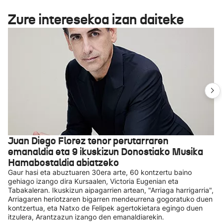
Zure interesekoa izan daiteke
Juan Diego Florez tenor perutarraren
emanaldia eta 9 ikuskizun Donostiako Musika
Hamabostaldia abiatzeko
Gaur hasi eta abuztuaren 30era arte, 60 kontzertu baino
gehiago izango dira Kursaalen, Victoria Eugenian eta
Tabakaleran. Ikuskizun aipagarrien artean, "Arriaga harrigarria",
Arriagaren heriotzaren bigarren mendeurrena gogoratuko duen
kontzertua, eta Natxo de Felipek agertokietara egingo duen
itzulera, Arantzazun izango den emanaldiarekin.