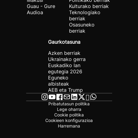
Makusi
Politikako berriak
Guau - Gure
Kulturako berriak
Audioa
Teknologiako
berriak
Osasuneko
berriak
Gaurkotasuna
Azken berriak
Ukrainako gerra
Euskadiko lan
egutegia 2026
Eguneko
albisteak
AEB eta Trump
Pribatutasun politika
Lege oharra
Cookie politika
Cookieen konfigurazioa
Harremana