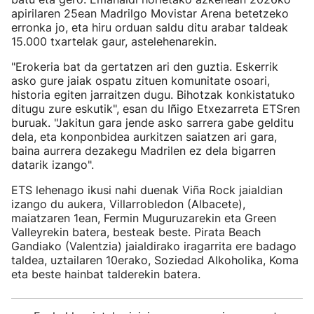
apirilaren 25ean Madrilgo Movistar Arena betetzeko
erronka jo, eta hiru orduan saldu ditu arabar taldeak
15.000 txartelak gaur, astelehenarekin.
"Erokeria bat da gertatzen ari den guztia. Eskerrik
asko gure jaiak ospatu zituen komunitate osoari,
historia egiten jarraitzen dugu. Bihotzak konkistatuko
ditugu zure eskutik", esan du Iñigo Etxezarreta ETSren
buruak. "Jakitun gara jende asko sarrera gabe gelditu
dela, eta konponbidea aurkitzen saiatzen ari gara,
baina aurrera dezakegu Madrilen ez dela bigarren
datarik izango".
ETS lehenago ikusi nahi duenak Viña Rock jaialdian
izango du aukera, Villarrobledon (Albacete),
maiatzaren 1ean, Fermin Muguruzarekin eta Green
Valleyrekin batera, besteak beste. Pirata Beach
Gandiako (Valentzia) jaialdirako iragarrita ere badago
taldea, uztailaren 10erako, Soziedad Alkoholika, Koma
eta beste hainbat talderekin batera.