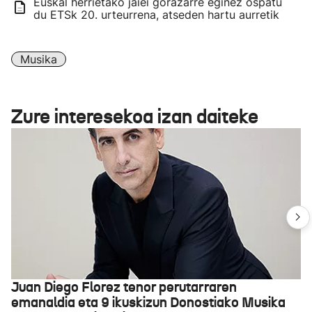
Euskal herrietako jaiei gorazarre eginez ospatu
du ETSk 20. urteurrena, atseden hartu aurretik
Musika
Zure interesekoa izan daiteke
Juan Diego Florez tenor perutarraren
emanaldia eta 9 ikuskizun Donostiako Musika