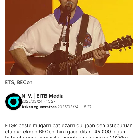
ETS, BECen
N. V. | EITB Media
2025/03/24 - 15:27
Azken eguneratzea
2025/03/24 - 15:27
ETSk beste mugarri bat ezarri du, joan den asteburuan
eta aurrekoan BECen, hiru gaualditan, 45.000 lagun
batu eta gero. Emanaldi horietako azkenean 2026ko