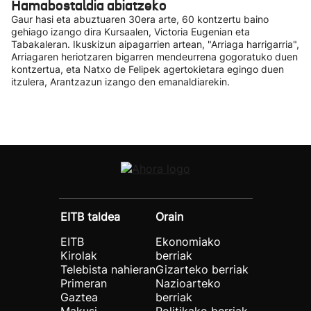
Hamabostaldia abiatzeko
Gaur hasi eta abuztuaren 30era arte, 60 kontzertu baino
gehiago izango dira Kursaalen, Victoria Eugenian eta
Tabakaleran. Ikuskizun aipagarrien artean, "Arriaga harrigarria",
Arriagaren heriotzaren bigarren mendeurrena gogoratuko duen
kontzertua, eta Natxo de Felipek agertokietara egingo duen
itzulera, Arantzazun izango den emanaldiarekin.
EITB taldea
Orain
EITB
Ekonomiako
Kirolak
berriak
Telebista nahieran
Gizarteko berriak
Primeran
Nazioarteko
Gaztea
berriak