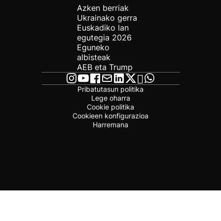
Azken berriak
Ukrainako gerra
Euskadiko lan
egutegia 2026
Eguneko
albisteak
AEB eta Trump
Pribatutasun politika
Lege oharra
Cookie politika
Cookieen konfigurazioa
Harremana