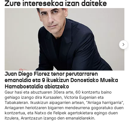
Zure interesekoa izan daiteke
Juan Diego Florez tenor perutarraren
emanaldia eta 9 ikuskizun Donostiako Musika
Hamabostaldia abiatzeko
Gaur hasi eta abuztuaren 30era arte, 60 kontzertu baino
gehiago izango dira Kursaalen, Victoria Eugenian eta
Tabakaleran. Ikuskizun aipagarrien artean, "Arriaga harrigarria",
Arriagaren heriotzaren bigarren mendeurrena gogoratuko duen
kontzertua, eta Natxo de Felipek agertokietara egingo duen
itzulera, Arantzazun izango den emanaldiarekin.