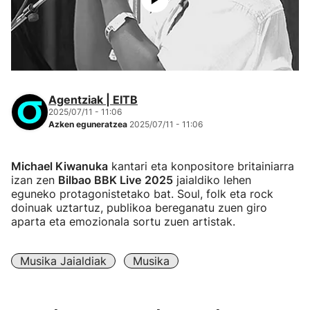
Agentziak | EITB
2025/07/11 - 11:06
Azken eguneratzea
2025/07/11 - 11:06
Michael Kiwanuka
kantari eta konpositore britainiarra
izan zen
Bilbao BBK Live
2025
jaialdiko lehen
eguneko protagonistetako bat. Soul, folk eta rock
doinuak uztartuz, publikoa bereganatu zuen giro
aparta eta emozionala sortu zuen artistak.
Musika Jaialdiak
Musika