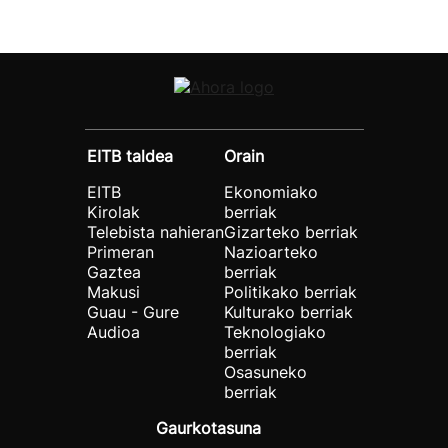
EITB taldea
Orain
EITB
Ekonomiako
Kirolak
berriak
Telebista nahieran
Gizarteko berriak
Primeran
Nazioarteko
Gaztea
berriak
Makusi
Politikako berriak
Guau - Gure
Kulturako berriak
Audioa
Teknologiako
berriak
Osasuneko
berriak
Gaurkotasuna