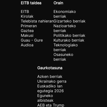
EITB taldea
Orain
EITB
Ekonomiako
Kirolak
berriak
Telebista nahieran
Gizarteko berriak
Primeran
Nazioarteko
Gaztea
berriak
Makusi
Politikako berriak
Guau - Gure
Kulturako berriak
Audioa
Teknologiako
berriak
Osasuneko
berriak
Gaurkotasuna
Azken berriak
Ukrainako gerra
Euskadiko lan
egutegia 2026
Eguneko
albisteak
AEB eta Trump