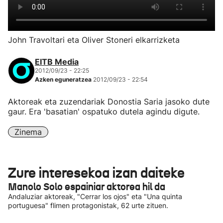
John Travoltari eta Oliver Stoneri elkarrizketa
EITB Media
2012/09/23 - 22:25
Azken eguneratzea
2012/09/23 - 22:54
Aktoreak eta zuzendariak Donostia Saria jasoko dute
gaur. Era 'basatian' ospatuko dutela agindu digute.
Zinema
Zure interesekoa izan daiteke
Manolo Solo espainiar aktorea hil da
Andaluziar aktoreak, "Cerrar los ojos" eta "Una quinta
portuguesa" flimen protagonistak, 62 urte zituen.