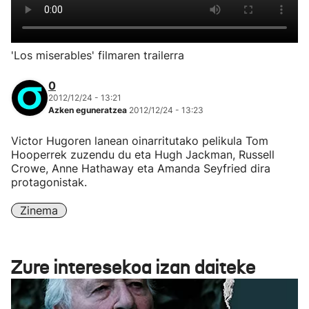
'Los miserables' filmaren trailerra
0
2012/12/24 - 13:21
Azken eguneratzea
2012/12/24 - 13:23
Victor Hugoren lanean oinarritutako pelikula Tom
Hooperrek zuzendu du eta Hugh Jackman, Russell
Crowe, Anne Hathaway eta Amanda Seyfried dira
protagonistak.
Zinema
Zure interesekoa izan daiteke