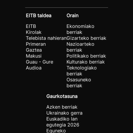
EITB taldea
Orain
EITB
Ekonomiako
Kirolak
berriak
Telebista nahieran
Gizarteko berriak
Primeran
Nazioarteko
Gaztea
berriak
Makusi
Politikako berriak
Guau - Gure
Kulturako berriak
Audioa
Teknologiako
berriak
Osasuneko
berriak
Gaurkotasuna
Azken berriak
Ukrainako gerra
Euskadiko lan
egutegia 2026
Eguneko