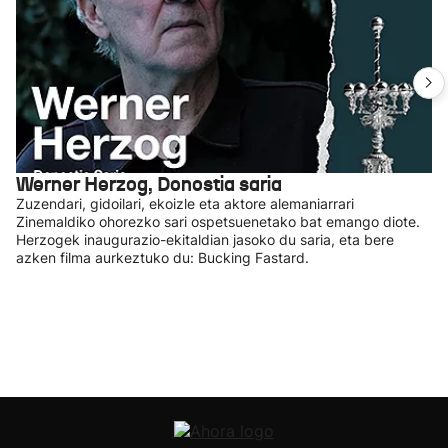
Werner Herzog, Donostia saria
Zuzendari, gidoilari, ekoizle eta aktore alemaniarrari
Zinemaldiko ohorezko sari ospetsuenetako bat emango diote.
Herzogek inaugurazio-ekitaldian jasoko du saria, eta bere
azken filma aurkeztuko du: Bucking Fastard.