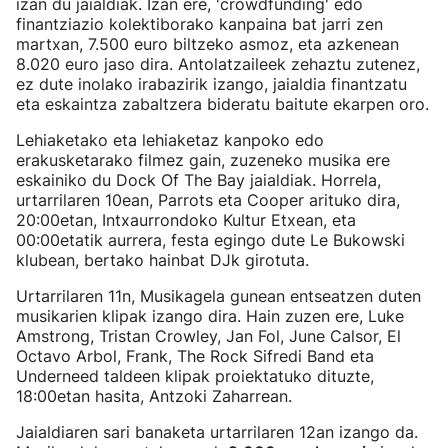
izan du jaialdiak. Izan ere, 'crowdfunding' edo
finantziazio kolektiborako kanpaina bat jarri zen
martxan, 7.500 euro biltzeko asmoz, eta azkenean
8.020 euro jaso dira. Antolatzaileek zehaztu zutenez,
ez dute inolako irabazirik izango, jaialdia finantzatu
eta eskaintza zabaltzera bideratu baitute ekarpen oro.
Lehiaketako eta lehiaketaz kanpoko edo
erakusketarako filmez gain, zuzeneko musika ere
eskainiko du Dock Of The Bay jaialdiak. Horrela,
urtarrilaren 10ean, Parrots eta Cooper arituko dira,
20:00etan, Intxaurrondoko Kultur Etxean, eta
00:00etatik aurrera, festa egingo dute Le Bukowski
klubean, bertako hainbat DJk girotuta.
Urtarrilaren 11n, Musikagela gunean entseatzen duten
musikarien klipak izango dira. Hain zuzen ere, Luke
Amstrong, Tristan Crowley, Jan Fol, June Calsor, El
Octavo Arbol, Frank, The Rock Sifredi Band eta
Underneed taldeen klipak proiektatuko dituzte,
18:00etan hasita, Antzoki Zaharrean.
Jaialdiaren sari banaketa urtarrilaren 12an izango da.