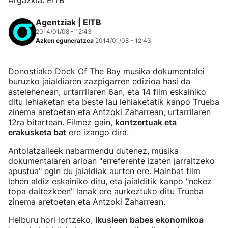
Argazkia: EITB
Agentziak | EITB
2014/01/08 - 12:43
Azken eguneratzea
2014/01/08 - 12:43
Donostiako Dock Of The Bay musika dokumentalei
buruzko jaialdiaren zazpigarren edizioa hasi da
astelehenean, urtarrilaren 6an, eta 14 film eskainiko
ditu lehiaketan eta beste lau lehiaketatik kanpo Trueba
zinema aretoetan eta Antzoki Zaharrean, urtarrilaren
12ra bitartean. Filmez gain,
kontzertuak eta
erakusketa bat
ere izango dira.
Antolatzaileek nabarmendu dutenez, musika
dokumentalaren arloan "erreferente izaten jarraitzeko
apustua" egin du jaialdiak aurten ere. Hainbat film
lehen aldiz eskainiko ditu, eta jaialditik kanpo "nekez
topa daitezkeen" lanak ere aurkeztuko ditu Trueba
zinema aretoetan eta Antzoki Zaharrean.
Helburu hori lortzeko,
ikusleen babes ekonomikoa