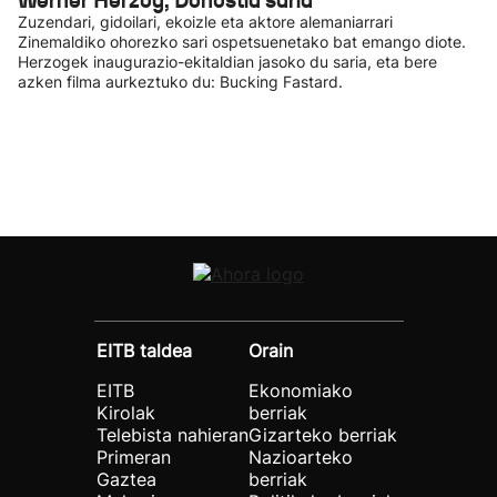
Werner Herzog, Donostia saria
Zuzendari, gidoilari, ekoizle eta aktore alemaniarrari
Zinemaldiko ohorezko sari ospetsuenetako bat emango diote.
Herzogek inaugurazio-ekitaldian jasoko du saria, eta bere
azken filma aurkeztuko du: Bucking Fastard.
EITB taldea
Orain
EITB
Ekonomiako
Kirolak
berriak
Telebista nahieran
Gizarteko berriak
Primeran
Nazioarteko
Gaztea
berriak