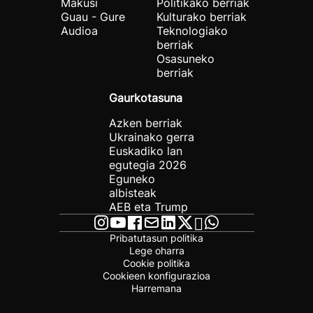
Makusi
Politikako berriak
Guau - Gure
Kulturako berriak
Audioa
Teknologiako
berriak
Osasuneko
berriak
Gaurkotasuna
Azken berriak
Ukrainako gerra
Euskadiko lan
egutegia 2026
Eguneko
albisteak
AEB eta Trump
Pribatutasun politika
Lege oharra
Cookie politika
Cookieen konfigurazioa
Harremana