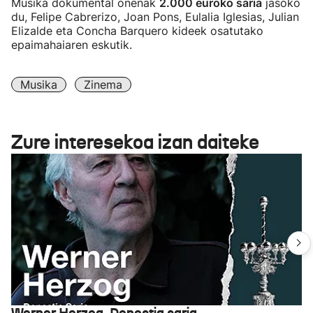
Musika dokumental onenak
2.000 euroko saria
jasoko
du, Felipe Cabrerizo, Joan Pons, Eulalia Iglesias, Julian
Elizalde eta Concha Barquero kideek osatutako
epaimahaiaren eskutik.
Musika
Zinema
Zure interesekoa izan daiteke