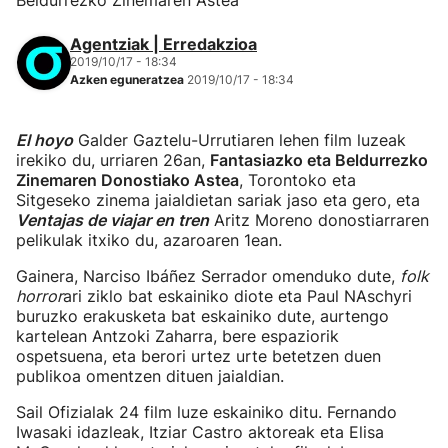
Beldurrezko Zinemaren Astea
Agentziak | Erredakzioa
2019/10/17 - 18:34
Azken eguneratzea
2019/10/17 - 18:34
El hoyo
Galder Gaztelu-Urrutiaren lehen film luzeak
irekiko du, urriaren 26an,
Fantasiazko eta Beldurrezko
Zinemaren Donostiako Astea
, Torontoko eta
Sitgeseko zinema jaialdietan sariak jaso eta gero, eta
Ventajas de viajar en tren
Aritz Moreno donostiarraren
pelikulak itxiko du, azaroaren 1ean.
Gainera, Narciso Ibáñez Serrador omenduko dute,
folk
horror
ari ziklo bat eskainiko diote eta Paul NAschyri
buruzko erakusketa bat eskainiko dute, aurtengo
kartelean Antzoki Zaharra, bere espaziorik
ospetsuena, eta berori urtez urte betetzen duen
publikoa omentzen dituen jaialdian.
Sail Ofizialak 24 film luze eskainiko ditu. Fernando
Iwasaki idazleak, Itziar Castro aktoreak eta Elisa