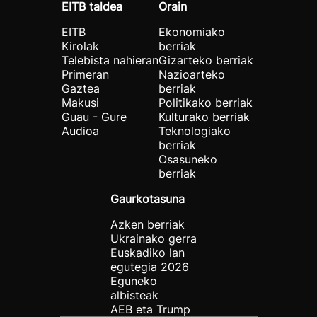
EITB taldea
Orain
EITB
Ekonomiako
Kirolak
berriak
Telebista nahieran
Gizarteko berriak
Primeran
Nazioarteko
Gaztea
berriak
Makusi
Politikako berriak
Guau - Gure
Kulturako berriak
Audioa
Teknologiako
berriak
Osasuneko
berriak
Gaurkotasuna
Azken berriak
Ukrainako gerra
Euskadiko lan
egutegia 2026
Eguneko
albisteak
AEB eta Trump