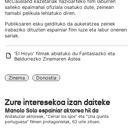
McCausland kazetariak nazioarteko film laburren
saileko epaimahai ofiziala osatuko dute, zeinean
hamabi pelikula lehiatuko diren.
Publikoaren esku geldituko da aukeratzea zeinek
irabaziko dituzten espainiar film luze eta labur onenen
sariak.
'El Hoyo' filmak abiatuko du Fantasiazko eta
Beldurrezko Zinemaren Astea
Zinema
Donostia
Zure interesekoa izan daiteke
Manolo Solo espainiar aktorea hil da
Andaluziar aktoreak, "Cerrar los ojos" eta "Una quinta
portuguesa" flimen protagonistak, 62 urte zituen.