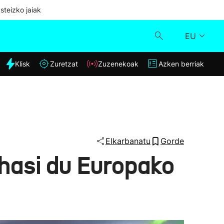
steizko jaiak
EU
dia
Klisk
Zuretzat
Zuzenekoak
Azken berriak
Klisk
Zuzenekoak
Zuretzat
Elkarbanatu
Gorde
 hasi du Europako
Azken berriak