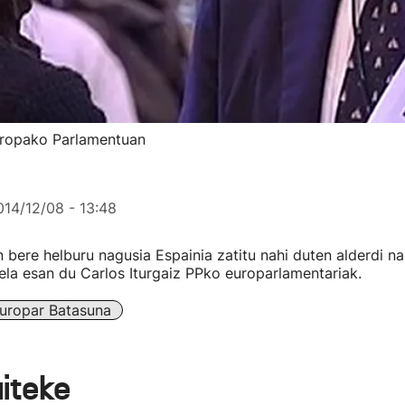
Europako Parlamentuan
014/12/08 - 13:48
n bere helburu nagusia Espainia zatitu nahi duten alderdi na
ela esan du Carlos Iturgaiz PPko europarlamentariak.
uropar Batasuna
aiteke