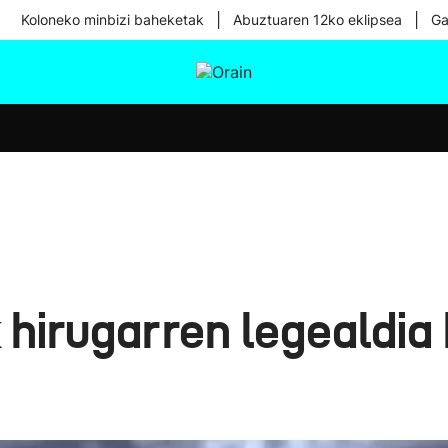
|
|
Koloneko minbizi baheketak
Abuztuaren 12ko eklipsea
Ga
tura
Ikusmiran
Egural
Osasuna
Teknologia
 hirugarren legealdia