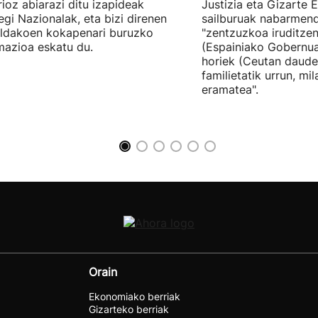
ioz abiarazi ditu izapideak
Justizia eta Gizarte
egi Nazionalak, eta bizi direnen
sailburuak nabarmend
ildakoen kokapenari buruzko
"zentzuzkoa iruditze
mazioa eskatu du.
(Espainiako Gobernu
horiek (Ceutan daude
familietatik urrun, mi
eramatea".
Orain
Ekonomiako berriak
Gizarteko berriak