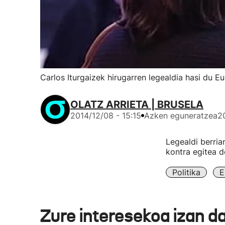
Carlos Iturgaizek hirugarren legealdia hasi du 
OLATZ ARRIETA | BRUSELA
2014/12/08 - 15:15
Azken eguneratzea
2
Legealdi berria
kontra egitea d
Politika
E
Zure interesekoa izan d