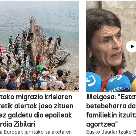
tako migrazio krisiaren
Melgosa: "Esta
etik alertak jaso zituen
betebeharra da
ez galdetu dio epaileak
familiekin itzul
dia Zibilari
agortzea"
tia Europak jarritako salaketaren
Eusko Jaurlaritzako B