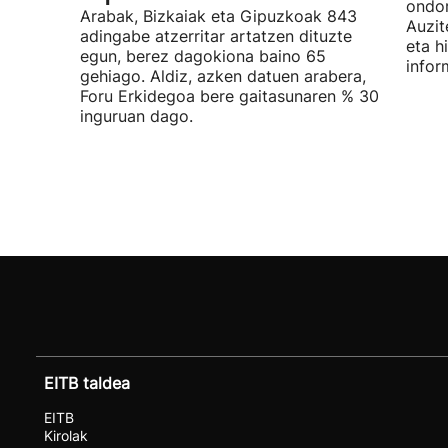
ondor
Arabak, Bizkaiak eta Gipuzkoak 843
Auzit
adingabe atzerritar artatzen dituzte
eta h
egun, berez dagokiona baino 65
infor
gehiago. Aldiz, azken datuen arabera,
Foru Erkidegoa bere gaitasunaren % 30
inguruan dago.
EITB taldea
EITB
Kirolak