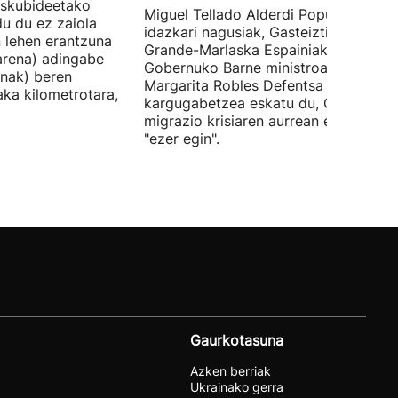
 Eskubideetako
Miguel Tellado Alderdi Popularraren
u du ez zaiola
idazkari nagusiak, Gasteiztik, Fernan
n lehen erantzuna
Grande-Marlaska Espainiako
arena) adingabe
Gobernuko Barne ministroa eta
nak) beren
Margarita Robles Defentsa ministroa
laka kilometrotara,
kargugabetzea eskatu du, Ceutako
migrazio krisiaren aurrean ez dutelak
"ezer egin".
Gaurkotasuna
Azken berriak
Ukrainako gerra