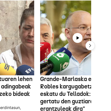
tuaren lehen
Grande-Marlaska eta
 adingabeak
Robles kargugabetzea
tzeko bideak
eskatu du Telladok: "Ceuta
gertatu den guztiaren
erdintasun,
erantzuleak dira"