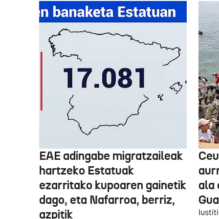
EAE adingabe migratzaileak
Ceu
hartzeko Estatuak
aurr
ezarritako kupoaren gainetik
ala 
dago, eta Nafarroa, berriz,
Guar
azpitik
Iusti