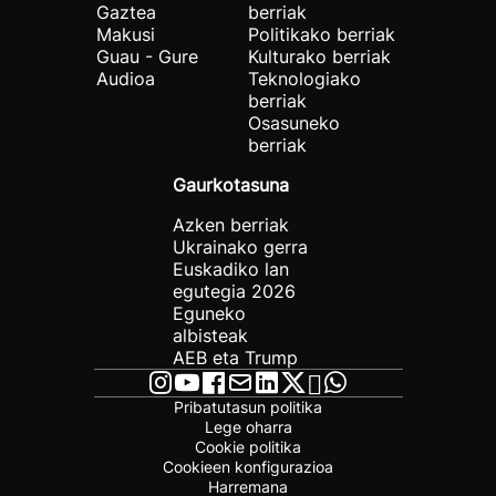
Gaztea
berriak
Makusi
Politikako berriak
Guau - Gure
Kulturako berriak
Audioa
Teknologiako
berriak
Osasuneko
berriak
Gaurkotasuna
Azken berriak
Ukrainako gerra
Euskadiko lan
egutegia 2026
Eguneko
albisteak
AEB eta Trump
Pribatutasun politika
Lege oharra
Cookie politika
Cookieen konfigurazioa
Harremana