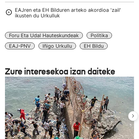
EAJren eta EH Bilduren arteko akordioa 'zail'
ikusten du Urkulluk
Foru Eta Udal Hauteskundeak
Politika
EAJ-PNV
Iñigo Urkullu
EH Bildu
Zure interesekoa izan daiteke