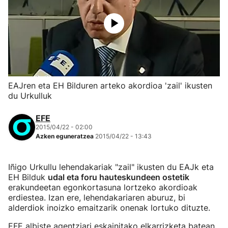
EAJren eta EH Bilduren arteko akordioa 'zail' ikusten
du Urkulluk
EFE
2015/04/22 - 02:00
Azken eguneratzea
2015/04/22 - 13:43
Iñigo Urkullu lehendakariak "zail" ikusten du EAJk eta
EH Bilduk
udal eta foru hauteskundeen ostetik
erakundeetan egonkortasuna lortzeko akordioak
erdiestea. Izan ere, lehendakariaren aburuz, bi
alderdiok inoizko emaitzarik onenak lortuko dituzte.
EFE albiste agentziari eskainitako elkarrizketa batean