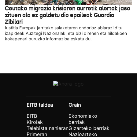
Ceutako migrazio krisiaren aurretik alertak jaso
zituen ala ez galdetu dio epaileak Guardia
Zibilari
Iustitia Europak jarritako salaketaren ondorioz abiarazi ditu
izapideak Auzitegi Nazionalak, eta bizi direnen eta hildakoen
kokapenari buruzko informazioa eskatu du.
EITB taldea
Orain
EITB
Ekonomiako
Kirolak
berriak
Telebista nahieran
Gizarteko berriak
Primeran
Nazioarteko