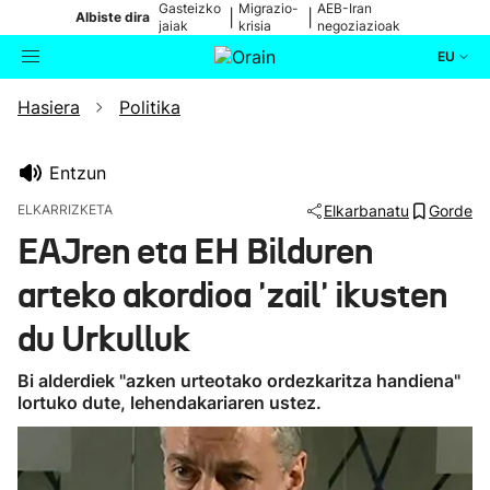
Gasteizko
Migrazio-
AEB-Iran
|
|
Albiste dira
jaiak
krisia
negoziazioak
EU
Hasiera
Politika
Aktualitatea
Bilatzailea
Politika
Entzun
ELKARRIZKETA
Elkarbanatu
Gorde
Kultura
EAJren eta EH Bilduren
arteko akordioa 'zail' ikusten
Ikusmiran
du Urkulluk
Eguraldia
Bi alderdiek "azken urteotako ordezkaritza handiena"
lortuko dute, lehendakariaren ustez.