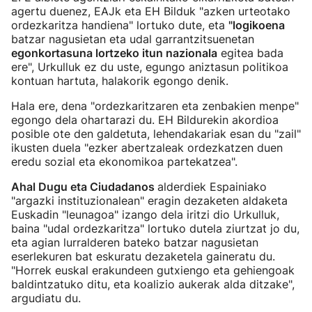
agertu duenez, EAJk eta EH Bilduk "azken urteotako
ordezkaritza handiena" lortuko dute, eta
"logikoena
batzar nagusietan eta udal garrantzitsuenetan
egonkortasuna lortzeko itun nazionala
egitea bada
ere", Urkulluk ez du uste, egungo aniztasun politikoa
kontuan hartuta, halakorik egongo denik.
Hala ere, dena "ordezkaritzaren eta zenbakien menpe"
egongo dela ohartarazi du. EH Bildurekin akordioa
posible ote den galdetuta, lehendakariak esan du "zail"
ikusten duela "ezker abertzaleak ordezkatzen duen
eredu sozial eta ekonomikoa partekatzea".
Ahal Dugu eta Ciudadanos
alderdiek Espainiako
"argazki instituzionalean" eragin dezaketen aldaketa
Euskadin "leunagoa" izango dela iritzi dio Urkulluk,
baina "udal ordezkaritza" lortuko dutela ziurtzat jo du,
eta agian lurralderen bateko batzar nagusietan
eserlekuren bat eskuratu dezaketela gaineratu du.
"Horrek euskal erakundeen gutxiengo eta gehiengoak
baldintzatuko ditu, eta koalizio aukerak alda ditzake",
argudiatu du.