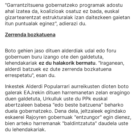
"Garrantzitsuena gobernatzeko programak adostu
ahal izatea da, koalizioak osatuz ez bada, euskal
gizartearentzat estrukturalak izan daitezkeen gaietan
itun puntualak eginez", adierazi du.
Zerrenda bozkatuena
Boto gehien jaso dituen alderdiak udal edo foru
gobernuen buru izango ote den galdetuta,
lehendakariak
ez du halakorik bermatu
. "Iraganean,
alderdi batzuek ez dute zerrenda bozkatuena
errespetatu", esan du.
Inkestek Alderdi Popularrari aurreikusten dioten boto
galerak EAJrekin dituen harremanetan zelan eragingo
duen galdetuta, Urkulluk uste du PPk euskal
abertzaleen babesa "edo beste batzuena" beharko
duela gobernatzeko. Dena dela, jeltzaleek egindako
eskaerei Rajoyren gobernuak "entzungor" egin dienez,
bien arteko harremanak "baldintzatuta" daudela uste
du lehendakariak.