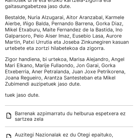
Ramosek urte eta erdiko kartzela-zigorra eta
gaitasungabetzea jaso dute.
Bestalde, Nuria Alzugarai, Aitor Aranzabal, Karmele
Aierbe, Iñigo Balda, Pernando Barrena, Gorka Diaz,
Mikel Etxaburu, Maite Fernandez de la Bastida, Ino
Galparsoro, Peio Aiser Imaz, Eusebio Lasa, Aurore
Martin, Patxi Urrutia eta Joseba Zinkunegiren kasuan
urtebete eta zortzi hilabetekoa da zigorra.
Zigor handiena, bi urtekoa, Marisa Alejandro, Angel
Mari Elkano, Marije Fullaondo, Jon Garai, Gorka
Etxeberria, Aner Petralanda, Juan Joxe Petrikorena,
Joana Regueiro, Arantza Santesteban eta Mikel
Zubimendi auzipetuek jaso dute.
tuek jaso dute.
Barrenak azpimarratu du helburua espetxera ez
sartzea zela
Auzitegi Nazionalak ez du Otegi epaituko,