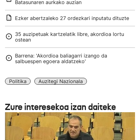
Batasunaren aurkako auzian
Ezker abertzaleko 27 ordezkari inputatu dituzte
35 auzipetuak kartzelatik libre, akordioa lortu
ostean
Barrena: 'Akordioa baliagarri izango da
salbuespen egoera aldatzeko'
Politika
Auzitegi Nazionala
Zure interesekoa izan daiteke