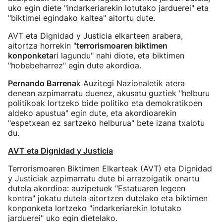
uko egin diete "indarkeriarekin lotutako jarduerei" eta
"biktimei egindako kaltea" aitortu dute.
AVT eta Dignidad y Justicia elkarteen arabera,
aitortza horrekin "
terrorismoaren biktimen
konponketa
ri lagundu" nahi diote, eta biktimen
"hobebeharrez" egin dute akordioa.
Pernando Barrena
k Auzitegi Nazionaletik atera
denean azpimarratu duenez, akusatu guztiek "helburu
politikoak lortzeko bide politiko eta demokratikoen
aldeko apustua" egin dute, eta akordioarekin
"espetxean ez sartzeko helburua" bete izana txalotu
du.
AVT eta Dignidad y Justicia
Terrorismoaren Biktimen Elkarteak (AVT) eta Dignidad
y Justiciak azpimarratu dute bi arrazoigatik onartu
dutela akordioa: auzipetuek "Estatuaren legeen
kontra" jokatu dutela aitortzen dutelako eta biktimen
konponketa lortzeko "indarkeriarekin lotutako
jarduerei" uko egin dietelako.