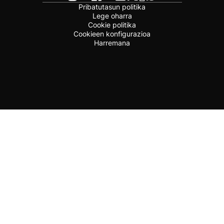
Pribatutasun politika
Lege oharra
Cookie politika
Cookieen konfigurazioa
Harremana