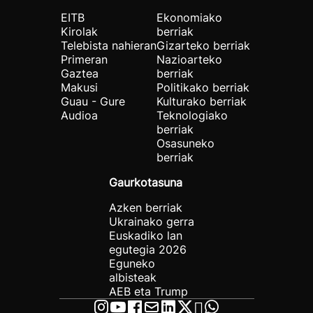
EITB
Ekonomiako
Kirolak
berriak
Telebista nahieran
Gizarteko berriak
Primeran
Nazioarteko
Gaztea
berriak
Makusi
Politikako berriak
Guau - Gure
Kulturako berriak
Audioa
Teknologiako
berriak
Osasuneko
berriak
Gaurkotasuna
Azken berriak
Ukrainako gerra
Euskadiko lan
egutegia 2026
Eguneko
albisteak
AEB eta Trump