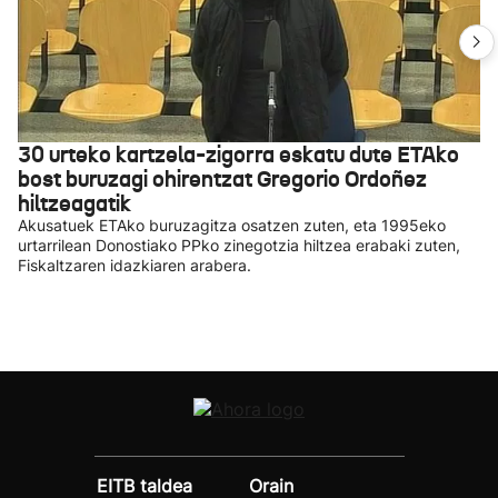
30 urteko kartzela-zigorra eskatu dute ETAko
bost buruzagi ohirentzat Gregorio Ordoñez
hiltzeagatik
Akusatuek ETAko buruzagitza osatzen zuten, eta 1995eko
urtarrilean Donostiako PPko zinegotzia hiltzea erabaki zuten,
Fiskaltzaren idazkiaren arabera.
EITB taldea
Orain