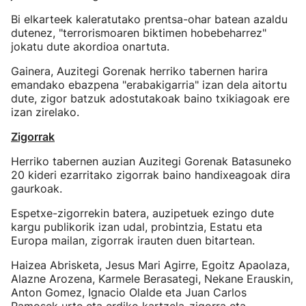
Bi elkarteek kaleratutako prentsa-ohar batean azaldu
dutenez, "terrorismoaren biktimen hobebeharrez"
jokatu dute akordioa onartuta.
Gainera, Auzitegi Gorenak herriko tabernen harira
emandako ebazpena "erabakigarria" izan dela aitortu
dute, zigor batzuk adostutakoak baino txikiagoak ere
izan zirelako.
Zigorrak
Herriko tabernen auzian Auzitegi Gorenak Batasuneko
20 kideri ezarritako zigorrak baino handixeagoak dira
gaurkoak.
Espetxe-zigorrekin batera, auzipetuek ezingo dute
kargu publikorik izan udal, probintzia, Estatu eta
Europa mailan, zigorrak irauten duen bitartean.
Haizea Abrisketa, Jesus Mari Agirre, Egoitz Apaolaza,
Alazne Arozena, Karmele Berasategi, Nekane Erauskin,
Anton Gomez, Ignacio Olalde eta Juan Carlos