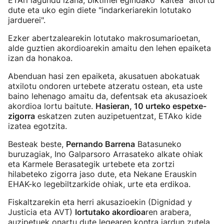
ETAri lagundu izana, biktimei egindako "kaltea" aitortu
dute eta uko egin diete "indarkeriarekin lotutako
jarduerei".
Ezker abertzalearekin lotutako makrosumarioetan,
alde guztien akordioarekin amaitu den lehen epaiketa
izan da honakoa.
Abenduan hasi zen epaiketa, akusatuen abokatuak
atxilotu ondoren urtebete atzeratu ostean, eta uste
baino lehenago amaitu da, defentsak eta akusazioek
akordioa lortu baitute.
Hasieran, 10 urteko espetxe-
zigorra
eskatzen zuten auzipetuentzat, ETAko kide
izatea egotzita.
Besteak beste,
Pernando Barrena
Batasuneko
buruzagiak, Ino Galparsoro Arrasateko alkate ohiak
eta Karmele Berasategik urtebete eta zortzi
hilabeteko zigorra jaso dute, eta Nekane Erauskin
EHAK-ko legebiltzarkide ohiak, urte eta erdikoa.
Fiskaltzarekin eta herri akusazioekin (Dignidad y
Justicia eta AVT)
lortutako akordioa
ren arabera,
auzipetuek onartu dute legearen kontra jardun zutela,