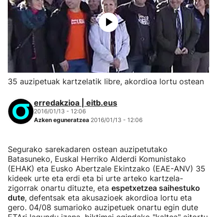
35 auzipetuak kartzelatik libre, akordioa lortu ostean
erredakzioa | eitb.eus
2016/01/13 - 12:06
Azken eguneratzea
2016/01/13 - 12:06
Segurako sarekadaren ostean auzipetutako
Batasuneko, Euskal Herriko Alderdi Komunistako
(EHAK) eta Eusko Abertzale Ekintzako (EAE-ANV) 35
kideek urte eta erdi eta bi urte arteko kartzela-
zigorrak onartu dituzte, eta
espetxetzea saihestuko
dute
, defentsak eta akusazioek akordioa lortu eta
gero. 04/08 sumarioko auzipetuek onartu egin dute