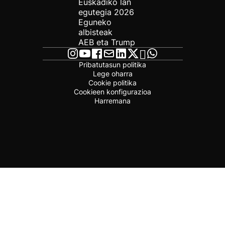
Euskadiko lan
egutegia 2026
Eguneko
albisteak
AEB eta Trump
Pribatutasun politika
Lege oharra
Cookie politika
Cookieen konfigurazioa
Harremana