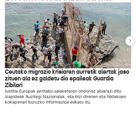
Ceutako migrazio krisiaren aurretik alertak jaso
zituen ala ez galdetu dio epaileak Guardia
Zibilari
Iustitia Europak jarritako salaketaren ondorioz abiarazi ditu
izapideak Auzitegi Nazionalak, eta bizi direnen eta hildakoen
kokapenari buruzko informazioa eskatu du.