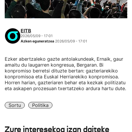
EITB
2026/05/09 - 17:01
Azken eguneratzea
2026/05/09 - 17:01
Ezker abertzaleko gazte antolakundeak, Ernaik, gaur
amaitu du laugarren kongresua, Bergaran. Bi
konpromiso berretsi dituzte bertan: gazteriarekiko
konpromisoa eta Euskal Herriarekiko konpromisoa.
Horren harian, gazteriaren behar eta kezkak politizatu
eta askapen prozesuan txertatzeko ardura hartu dute.
Sortu
Politika
Zure interesekoa izan daiteke