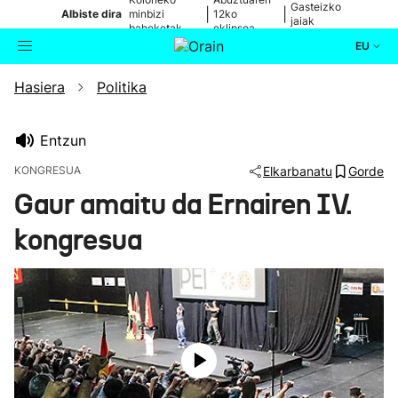
Gasteizko
|
|
Albiste dira
minbizi
12ko
jaiak
baheketak
eklipsea
EU
Hasiera
Politika
Aktualitatea
Bilatzailea
Politika
Entzun
KONGRESUA
Elkarbanatu
Gorde
Kultura
Gaur amaitu da Ernairen IV.
kongresua
Ikusmiran
Eguraldia