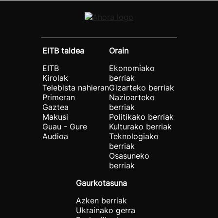
EITB taldea
Orain
EITB
Ekonomiako
Kirolak
berriak
Telebista nahieran
Gizarteko berriak
Primeran
Nazioarteko
Gaztea
berriak
Makusi
Politikako berriak
Guau - Gure
Kulturako berriak
Audioa
Teknologiako
berriak
Osasuneko
berriak
Gaurkotasuna
Azken berriak
Ukrainako gerra