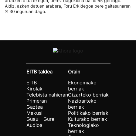
artatzen dituzte egun, berez dagokiona baino 65 gehiago.
Aldiz, azken datuen arabera, Foru Erkidegoa bere gaitasunaren
% 30 inguruan dago.
EITB taldea
Orain
EITB
Ekonomiako
Kirolak
berriak
Telebista nahieran
Gizarteko berriak
Primeran
Nazioarteko
Gaztea
berriak
Makusi
Politikako berriak
Guau - Gure
Kulturako berriak
Audioa
Teknologiako
berriak