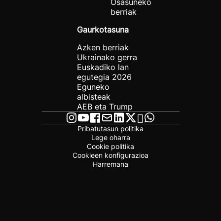
Osasuneko
berriak
Gaurkotasuna
Azken berriak
Ukrainako gerra
Euskadiko lan
egutegia 2026
Eguneko
albisteak
AEB eta Trump
Pribatutasun politika
Lege oharra
Cookie politika
Cookieen konfigurazioa
Harremana