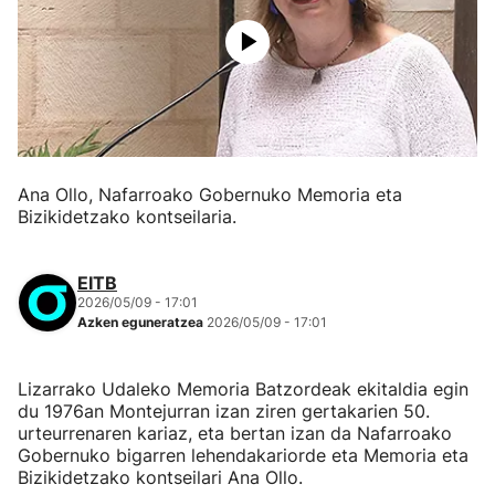
Ana Ollo, Nafarroako Gobernuko Memoria eta
Bizikidetzako kontseilaria.
EITB
2026/05/09 - 17:01
Azken eguneratzea
2026/05/09 - 17:01
Lizarrako Udaleko Memoria Batzordeak ekitaldia egin
du 1976an Montejurran izan ziren gertakarien 50.
urteurrenaren kariaz, eta bertan izan da Nafarroako
Gobernuko bigarren lehendakariorde eta Memoria eta
Bizikidetzako kontseilari Ana Ollo.