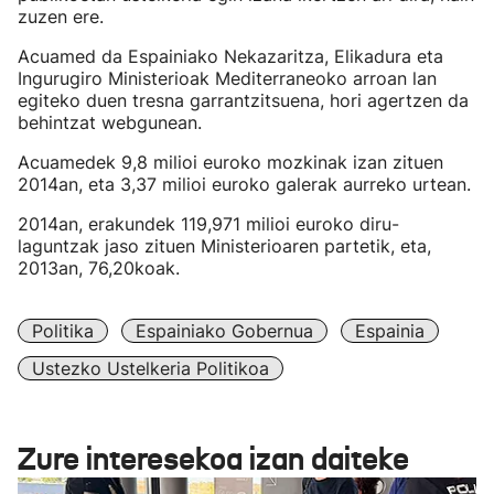
zuzen ere.
Acuamed da Espainiako Nekazaritza, Elikadura eta
Ingurugiro Ministerioak Mediterraneoko arroan lan
egiteko duen tresna garrantzitsuena, hori agertzen da
behintzat webgunean.
Acuamedek 9,8 milioi euroko mozkinak izan zituen
2014an, eta 3,37 milioi euroko galerak aurreko urtean.
2014an, erakundek 119,971 milioi euroko diru-
laguntzak jaso zituen Ministerioaren partetik, eta,
2013an, 76,20koak.
Politika
Espainiako Gobernua
Espainia
Ustezko Ustelkeria Politikoa
Zure interesekoa izan daiteke