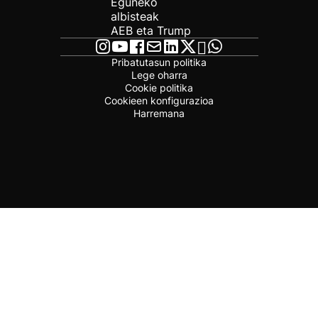
Eguneko
albisteak
AEB eta Trump
Pribatutasun politika
Lege oharra
Cookie politika
Cookieen konfigurazioa
Harremana