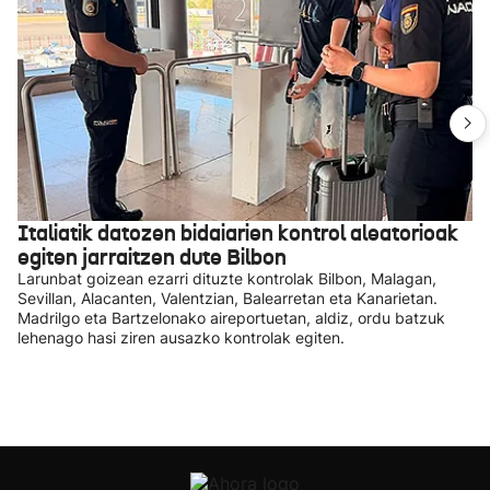
Italiatik datozen bidaiarien kontrol aleatorioak
egiten jarraitzen dute Bilbon
Larunbat goizean ezarri dituzte kontrolak Bilbon, Malagan,
Sevillan, Alacanten, Valentzian, Balearretan eta Kanarietan.
Madrilgo eta Bartzelonako aireportuetan, aldiz, ordu batzuk
lehenago hasi ziren ausazko kontrolak egiten.