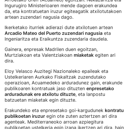
Ingurugiro Ministerioaren mende dagoen erakundea
da, eta kontratuetan iruzur egiteagatik atxilotutakoen
artean zuzendari nagusia dago.
Ikerketako iturriek adierazi dute atxilotuen artean
Arcadio Mateo del Puerto zuzendari nagusia
eta
Ingeniaritza eta Eraikuntza zuzendaria daudela.
Gainera, enpresak Madrilen duen egoitzan,
Murtziakoan eta Valentziakoan
miaketak
egiten ari
dira.
Eloy Velasco Auzitegi Nazionaleko epaileak eta
Ustelkeriaren Aurkako Fiskaltzak zuzendutako
operazioan, Acuamedeko arduradunez gain, erakunde
publikoaren kontratuak jaso dituzten
enpresetako
arduradunak ere atxilotu dituzte
, eta lanpostu
batzuetan miaketak egin dituzte.
Erakundeko eta enpresetako goi-kargudunek
kontratu
publikoetan iruzur
egin ote zuten aztertzen ari dira
agenteak. Mediterraneoko arroan azpiegitura
publikoetan ustelkeria egin izana ikertzen ari dira, hain