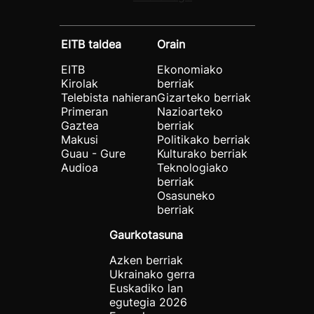
EITB taldea
Orain
EITB
Ekonomiako
Kirolak
berriak
Telebista nahieran
Gizarteko berriak
Primeran
Nazioarteko
Gaztea
berriak
Makusi
Politikako berriak
Guau - Gure
Kulturako berriak
Audioa
Teknologiako
berriak
Osasuneko
berriak
Gaurkotasuna
Azken berriak
Ukrainako gerra
Euskadiko lan
egutegia 2026