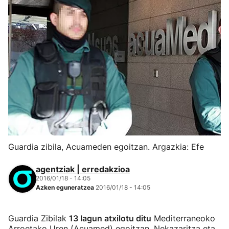
Guardia zibila, Acuameden egoitzan. Argazkia: Efe
agentziak | erredakzioa
2016/01/18 - 14:05
Azken eguneratzea
2016/01/18 - 14:05
Guardia Zibilak
13 lagun atxilotu ditu
Mediterraneoko
Arroetako Uren (Acuamed) egoitzan. Nekazaritza eta