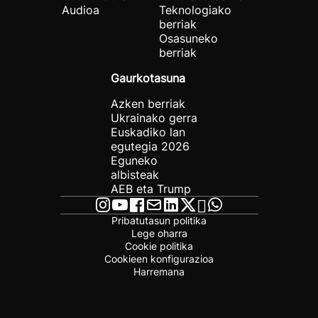
Audioa
Teknologiako
berriak
Osasuneko
berriak
Gaurkotasuna
Azken berriak
Ukrainako gerra
Euskadiko lan
egutegia 2026
Eguneko
albisteak
AEB eta Trump
Pribatutasun politika
Lege oharra
Cookie politika
Cookieen konfigurazioa
Harremana