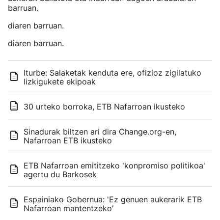
barruan.
diaren barruan.
diaren barruan.
Iturbe: Salaketak kenduta ere, ofizioz zigilatuko
lizkigukete ekipoak
30 urteko borroka, ETB Nafarroan ikusteko
Sinadurak biltzen ari dira Change.org-en,
Nafarroan ETB ikusteko
ETB Nafarroan emititzeko 'konpromiso politikoa'
agertu du Barkosek
Espainiako Gobernua: 'Ez genuen aukerarik ETB
Nafarroan mantentzeko'