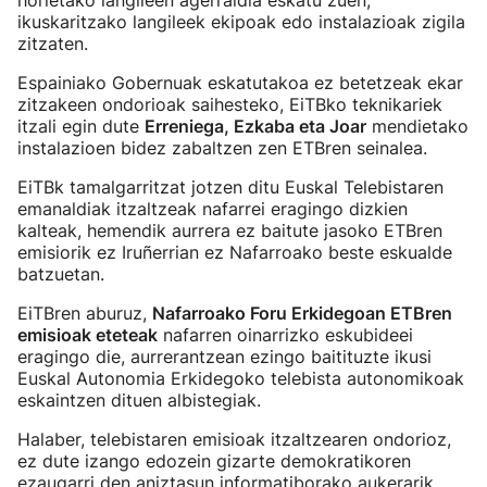
horietako langileen agerraldia eskatu zuen,
ikuskaritzako langileek ekipoak edo instalazioak zigila
zitzaten.
Espainiako Gobernuak eskatutakoa ez betetzeak ekar
zitzakeen ondorioak saihesteko, EiTBko teknikariek
itzali egin dute
Erreniega, Ezkaba eta Joar
mendietako
instalazioen bidez zabaltzen zen ETBren seinalea.
EiTBk tamalgarritzat jotzen ditu Euskal Telebistaren
emanaldiak itzaltzeak nafarrei eragingo dizkien
kalteak, hemendik aurrera ez baitute jasoko ETBren
emisiorik ez Iruñerrian ez Nafarroako beste eskualde
batzuetan.
EiTBren aburuz,
Nafarroako Foru Erkidegoan ETBren
emisioak eteteak
nafarren oinarrizko eskubideei
eragingo die, aurrerantzean ezingo baitituzte ikusi
Euskal Autonomia Erkidegoko telebista autonomikoak
eskaintzen dituen albistegiak.
Halaber, telebistaren emisioak itzaltzearen ondorioz,
ez dute izango edozein gizarte demokratikoren
ezaugarri den aniztasun informatiborako aukerarik.