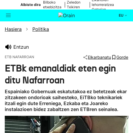
Bilboko
Zeledon
|
|
Albiste dira
lehorreratzea
etxebizitza
Txikiren
Getarian
batean
jaitsiera
EU
Hasiera
Politika
Aktualitatea
Bilatzailea
Politika
Entzun
ETB NAFARROAN
Elkarbanatu
Gorde
Kultura
ETBk emanaldiak eten egin
ditu Nafarroan
Ikusmiran
Espainiako Gobernuak eskatutakoa ez betetzeak ekar
Eguraldia
zitzakeen ondorioak saihesteko, EiTBko teknikariek
itzali egin dute Erreniega, Ezkaba eta Joareko
instalazioen bidez zabaltzen zen ETBren seinalea.