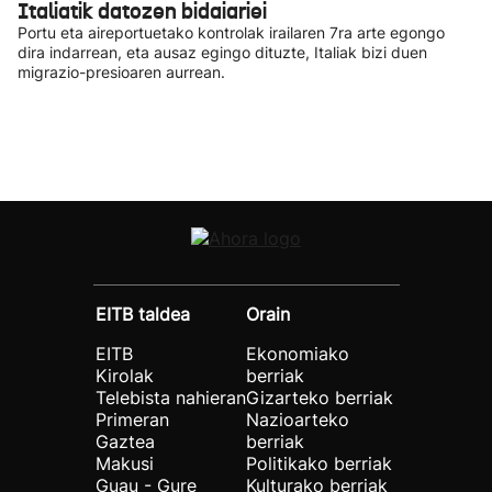
Italiatik datozen bidaiariei
Portu eta aireportuetako kontrolak irailaren 7ra arte egongo
dira indarrean, eta ausaz egingo dituzte, Italiak bizi duen
migrazio-presioaren aurrean.
EITB taldea
Orain
EITB
Ekonomiako
Kirolak
berriak
Telebista nahieran
Gizarteko berriak
Primeran
Nazioarteko
Gaztea
berriak
Makusi
Politikako berriak
Guau - Gure
Kulturako berriak