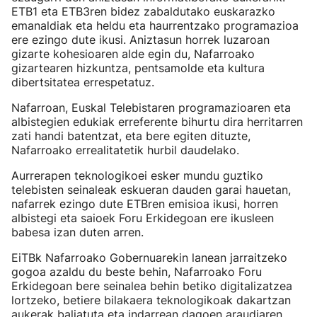
ETB1 eta ETB3ren bidez zabaldutako euskarazko
emanaldiak eta heldu eta haurrentzako programazioa
ere ezingo dute ikusi. Aniztasun horrek luzaroan
gizarte kohesioaren alde egin du, Nafarroako
gizartearen hizkuntza, pentsamolde eta kultura
dibertsitatea errespetatuz.
Nafarroan, Euskal Telebistaren programazioaren eta
albistegien edukiak erreferente bihurtu dira herritarren
zati handi batentzat, eta bere egiten dituzte,
Nafarroako errealitatetik hurbil daudelako.
Aurrerapen teknologikoei esker mundu guztiko
telebisten seinaleak eskueran dauden garai hauetan,
nafarrek ezingo dute ETBren emisioa ikusi, horren
albistegi eta saioek Foru Erkidegoan ere ikusleen
babesa izan duten arren.
EiTBk Nafarroako Gobernuarekin lanean jarraitzeko
gogoa azaldu du beste behin, Nafarroako Foru
Erkidegoan bere seinalea behin betiko digitalizatzea
lortzeko, betiere bilakaera teknologikoak dakartzan
aukerak baliatuta eta indarrean dagoen araudiaren