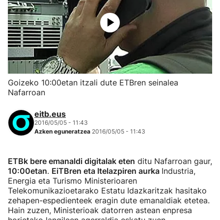
Goizeko 10:00etan itzali dute ETBren seinalea
Nafarroan
eitb.eus
2016/05/05 - 11:43
Azken eguneratzea
2016/05/05 - 11:43
ETBk bere emanaldi digitalak eten
ditu Nafarroan gaur,
10:00etan
.
EiTBren eta Itelazpiren aurka
Industria,
Energia eta Turismo Ministerioaren
Telekomunikazioetarako Estatu Idazkaritzak hasitako
zehapen-espedienteek eragin dute emanaldiak etetea.
Hain zuzen, Ministerioak datorren astean enpresa