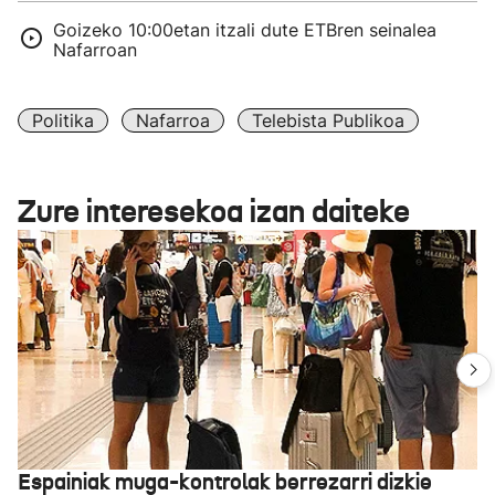
Goizeko 10:00etan itzali dute ETBren seinalea
Nafarroan
Politika
Nafarroa
Telebista Publikoa
Zure interesekoa izan daiteke
Espainiak muga-kontrolak berrezarri dizkie