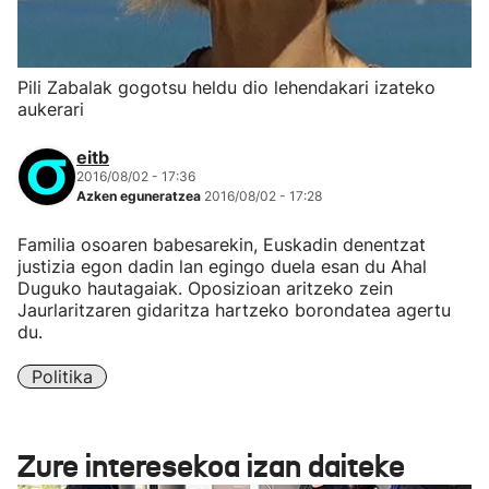
Pili Zabalak gogotsu heldu dio lehendakari izateko
aukerari
eitb
2016/08/02 - 17:36
Azken eguneratzea
2016/08/02 - 17:28
Familia osoaren babesarekin, Euskadin denentzat
justizia egon dadin lan egingo duela esan du Ahal
Duguko hautagaiak. Oposizioan aritzeko zein
Jaurlaritzaren gidaritza hartzeko borondatea agertu
du.
Politika
Zure interesekoa izan daiteke