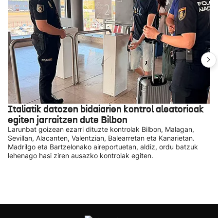
Italiatik datozen bidaiarien kontrol aleatorioak
egiten jarraitzen dute Bilbon
Larunbat goizean ezarri dituzte kontrolak Bilbon, Malagan,
Sevillan, Alacanten, Valentzian, Balearretan eta Kanarietan.
Madrilgo eta Bartzelonako aireportuetan, aldiz, ordu batzuk
lehenago hasi ziren ausazko kontrolak egiten.