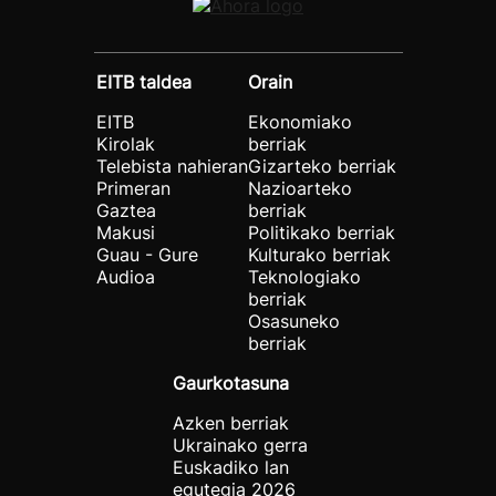
EITB taldea
Orain
EITB
Ekonomiako
Kirolak
berriak
Telebista nahieran
Gizarteko berriak
Primeran
Nazioarteko
Gaztea
berriak
Makusi
Politikako berriak
Guau - Gure
Kulturako berriak
Audioa
Teknologiako
berriak
Osasuneko
berriak
Gaurkotasuna
Azken berriak
Ukrainako gerra
Euskadiko lan
egutegia 2026