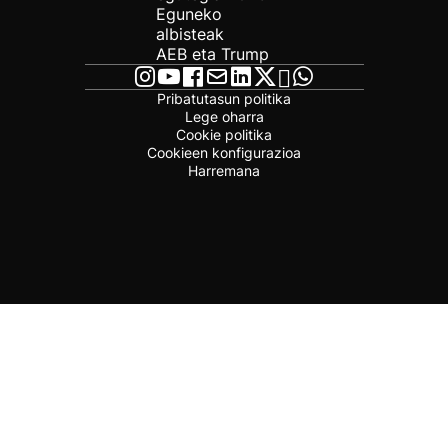
Eguneko
albisteak
AEB eta Trump
Pribatutasun politika
Lege oharra
Cookie politika
Cookieen konfigurazioa
Harremana