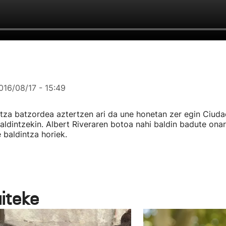
016/08/17 - 15:49
tza batzordea aztertzen ari da une honetan zer egin Ciud
baldintzekin. Albert Riveraren botoa nahi baldin badute onar
 baldintza horiek.
aiteke