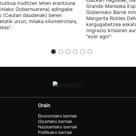
idazkari nagusiak, Ga
zuzkoa iruditzen lehen erantzuna
Grande-Marlaska Esp
iniako Gobernuarena) adingabe
Gobernuko Barne mini
k (Ceutan daudenak) beren
Margarita Robles Def
ietatik urrun, milaka kilometrotara,
kargugabetzea eskat
tea".
migrazio krisiaren au
"ezer egin".
Orain
Ekonomiako berriak
Gizarteko berriak
Nazioarteko berriak
Politikako berriak