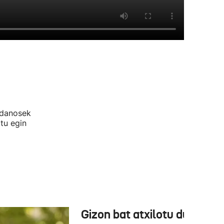
adanosek
tu egin
Gizon bat atxilotu dute,