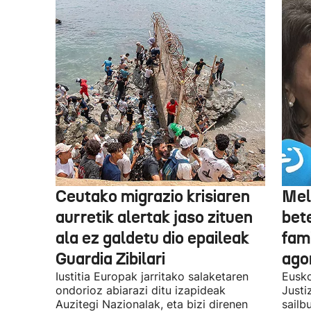
Ceutako migrazio krisiaren
Mel
aurretik alertak jaso zituen
bet
ala ez galdetu dio epaileak
fami
Guardia Zibilari
ago
Iustitia Europak jarritako salaketaren
Eusko
ondorioz abiarazi ditu izapideak
Justi
Auzitegi Nazionalak, eta bizi direnen
sailb