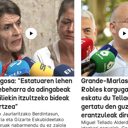
gosa: "Estatuaren lehen
Grande-Marlas
ebeharra da adingabeak
Robles kargug
liekin itzultzeko bideak
eskatu du Tella
rtzea"
gertatu den guz
 Jaurlaritzako Berdintasun,
erantzuleak dir
zia eta Gizarte Eskubideetako
Miguel Tellado Alderd
uruak nabarmendu du ez zaiola