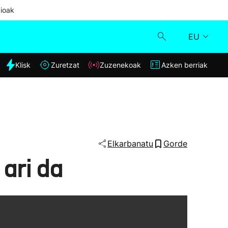
ioak
EU
dia
Klisk
Zuretzat
Zuzenekoak
Azken berriak
Klisk
Zuzenekoak
Zuretzat
Elkarbanatu
Gorde
ari da
Azken berriak