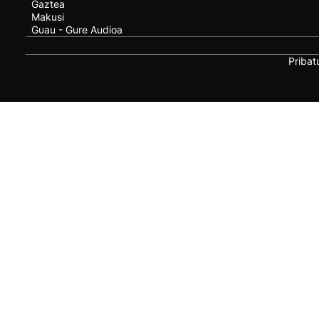
Gaztea
Makusi
Guau - Gure Audioa
Pribat