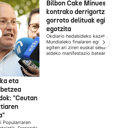
Bilbon Cake Minuesaren
kontrako derrigortze eta
gorroto delituak egitea
egotzita
Okdiario hedabideko kazetaria
Mundialeko finalaren egunean Bilbon
egiten ari ziren euskal selekzioaren
aldeko manifestazio batean zegoen.
ka eta
abetzea
dok: "Ceutan
tiaren
a"
i Popularraren