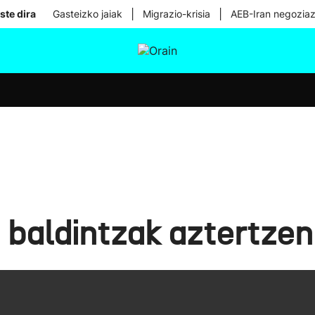
|
|
ste dira
Gasteizko jaiak
Migrazio-krisia
AEB-Iran negoziaz
tura
Ikusmiran
Egural
Osasuna
Teknologia
baldintzak aztertzen 