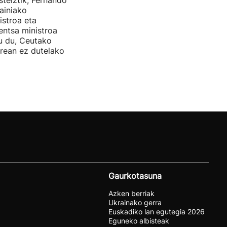
steiztik, Fernando
ainiako
stroa eta
entsa ministroa
u du, Ceutako
rrean ez dutelako
Gaurkotasuna
Azken berriak
Ukrainako gerra
Euskadiko lan egutegia 2026
Eguneko albisteak