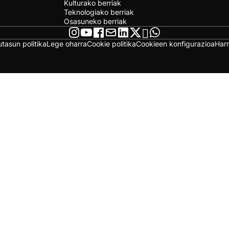
Kulturako berriak
Teknologiako berriak
Osasuneko berriak
utasun politika
Lege oharra
Cookie politika
Cookieen konfigurazioa
Har