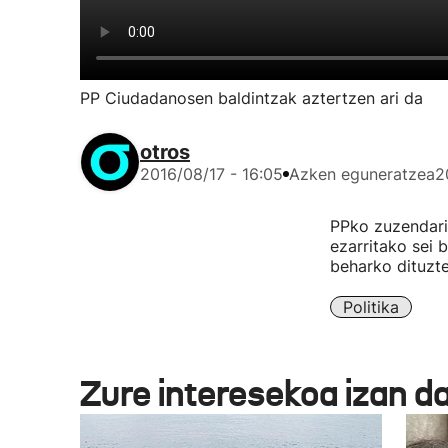
PP Ciudadanosen baldintzak aztertzen ari da
otros
2016/08/17 - 16:05
Azken eguneratzea
2
PPko zuzendari
ezarritako sei 
beharko dituzte
Politika
Zure interesekoa izan d