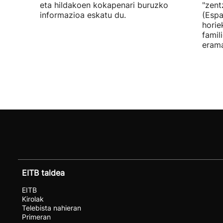
eta hildakoen kokapenari buruzko
"zent
informazioa eskatu du.
(Espa
horie
famil
erama
EITB taldea
EITB
Kirolak
Telebista nahieran
Primeran