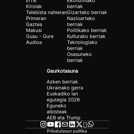
EITB
Ekonomiako
Kirolak
berriak
Telebista nahieran
Gizarteko berriak
Primeran
Nazioarteko
Gaztea
berriak
Makusi
Politikako berriak
Guau - Gure
Kulturako berriak
Audioa
Teknologiako
berriak
Osasuneko
berriak
Gaurkotasuna
Azken berriak
Ukrainako gerra
Euskadiko lan
egutegia 2026
Eguneko
albisteak
AEB eta Trump
Pribatutasun politika