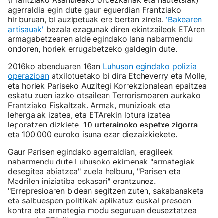
(Frantziako Asanbleako ordezkariak eta hautetsiak)
agerraldia egin dute gaur eguerdian Frantziako
hiriburuan, bi auzipetuak ere bertan zirela.
'Bakearen
artisauak'
bezala ezagunak diren ekintzaileok ETAren
armagabetzearen alde egindako lana nabarmendu
ondoren, horiek errugabetzeko galdegin dute.
2016ko abenduaren 16an
Luhuson egindako polizia
operazioan
atxilotuetako bi dira Etcheverry eta Molle,
eta horiek Pariseko Auzitegi Korrekzionalean epaitzea
eskatu zuen iazko otsailean Terrorismoaren aurkako
Frantziako Fiskaltzak. Armak, munizioak eta
lehergaiak izatea, eta ETArekin lotura izatea
leporatzen dizkiete.
10 urterainoko espetxe zigorra
eta 100.000 euroko isuna ezar diezaizkiekete.
Gaur Parisen egindako agerraldian, eragileek
nabarmendu dute Luhusoko ekimenak "armategiak
desegitea abiatzea" zuela helburu, "Parisen eta
Madrilen iniziatiba eskasari" erantzunez.
"Errepresioaren bidean segitzen zuten, sakabanaketa
eta salbuespen politikak aplikatuz euskal presoen
kontra eta armategia modu seguruan deuseztatzea