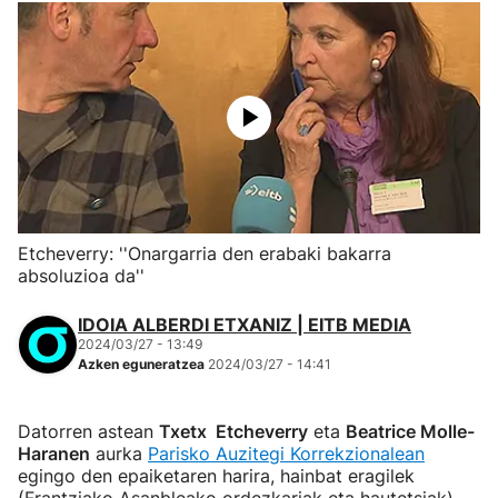
Etcheverry: ''Onargarria den erabaki bakarra
absoluzioa da''
IDOIA ALBERDI ETXANIZ | EITB MEDIA
2024/03/27 - 13:49
Azken eguneratzea
2024/03/27 - 14:41
Datorren astean
Txetx Etcheverry
eta
Beatrice Molle-
Haranen
aurka
Parisko Auzitegi Korrekzionalean
egingo den epaiketaren harira, hainbat eragilek