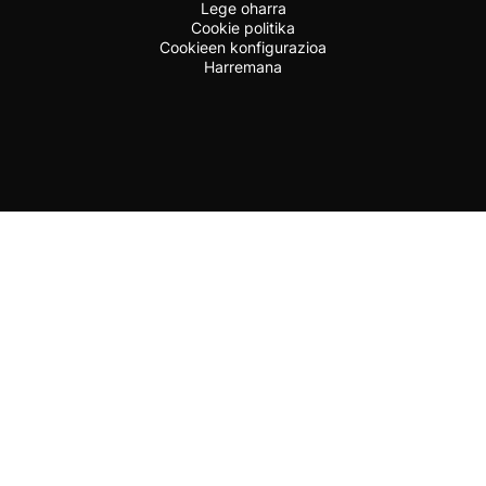
Lege oharra
Cookie politika
Cookieen konfigurazioa
Harremana