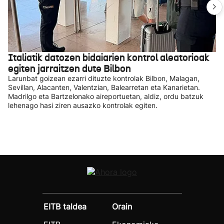
Italiatik datozen bidaiarien kontrol aleatorioak
egiten jarraitzen dute Bilbon
Larunbat goizean ezarri dituzte kontrolak Bilbon, Malagan,
Sevillan, Alacanten, Valentzian, Balearretan eta Kanarietan.
Madrilgo eta Bartzelonako aireportuetan, aldiz, ordu batzuk
lehenago hasi ziren ausazko kontrolak egiten.
EITB taldea
Orain