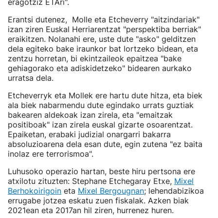
eragotziz ETAri".
Erantsi dutenez, Molle eta Etcheverry "aitzindariak"
izan ziren Euskal Herriarentzat "perspektiba berriak"
eraikitzen. Nolanahi ere, uste dute "asko" gelditzen
dela egiteko bake iraunkor bat lortzeko bidean, eta
zentzu horretan, bi ekintzaileok epaitzea "bake
gehiagorako eta adiskidetzeko" bidearen aurkako
urratsa dela.
Etcheverryk eta Mollek ere hartu dute hitza, eta biek
ala biek nabarmendu dute egindako urrats guztiak
bakearen aldekoak izan zirela, eta "emaitzak
positiboak" izan zirela euskal gizarte osoarentzat.
Epaiketan, erabaki judizial onargarri bakarra
absoluzioarena dela esan dute, egin zutena "ez baita
inolaz ere terrorismoa".
Luhusoko operazio hartan, beste hiru pertsona ere
atxilotu zituzten: Stephane Etchegaray Etxe,
Mixel
Berhokoirigoin
eta
Mixel Bergougnan
; lehendabizikoa
errugabe jotzea eskatu zuen fiskalak. Azken biak
2021ean eta 2017an hil ziren, hurrenez huren.