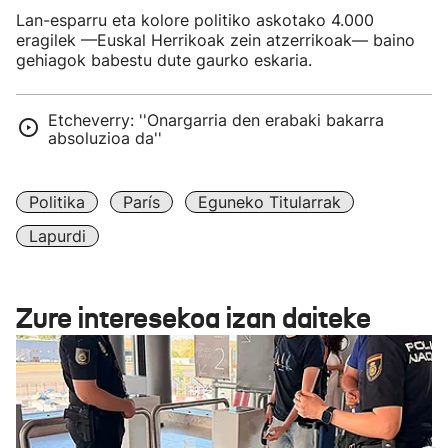
Lan-esparru eta kolore politiko askotako 4.000
eragilek —Euskal Herrikoak zein atzerrikoak— baino
gehiagok babestu dute gaurko eskaria.
Etcheverry: ''Onargarria den erabaki bakarra
absoluzioa da''
Politika
París
Eguneko Titularrak
Lapurdi
Zure interesekoa izan daiteke