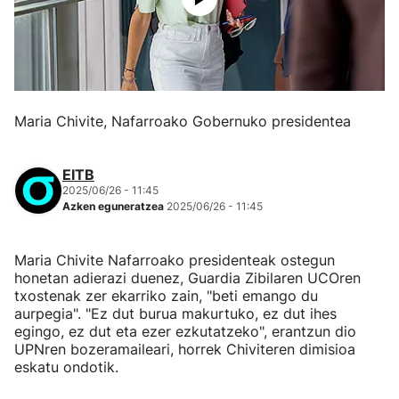
Maria Chivite, Nafarroako Gobernuko presidentea
EITB
2025/06/26 - 11:45
Azken eguneratzea
2025/06/26 - 11:45
Maria Chivite Nafarroako presidenteak ostegun
honetan adierazi duenez, Guardia Zibilaren UCOren
txostenak zer ekarriko zain, "beti emango du
aurpegia". "Ez dut burua makurtuko, ez dut ihes
egingo, ez dut eta ezer ezkutatzeko", erantzun dio
UPNren bozeramaileari, horrek Chiviteren dimisioa
eskatu ondotik.