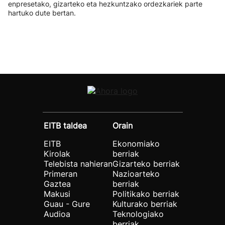
enpresetako, gizarteko eta hezkuntzako ordezkariek parte
hartuko dute bertan.
EITB taldea
Orain
EITB
Ekonomiako
Kirolak
berriak
Telebista nahieran
Gizarteko berriak
Primeran
Nazioarteko
Gaztea
berriak
Makusi
Politikako berriak
Guau - Gure
Kulturako berriak
Audioa
Teknologiako
berriak