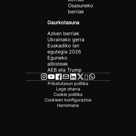
Osasuneko
berriak
Gaurkotasuna
Azken berriak
Ukrainako gerra
Euskadiko lan
egutegia 2026
Eguneko
albisteak
AEB eta Trump
Pribatutasun politika
Lege oharra
Cookie politika
Cookieen konfigurazioa
Harremana