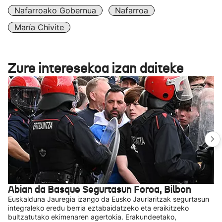
Nafarroako Gobernua
Nafarroa
María Chivite
Zure interesekoa izan daiteke
Abian da Basque Segurtasun Foroa, Bilbon
Euskalduna Jauregia izango da Eusko Jaurlaritzak segurtasun
integraleko eredu berria eztabaidatzeko eta eraikitzeko
bultzatutako ekimenaren agertokia. Erakundeetako,