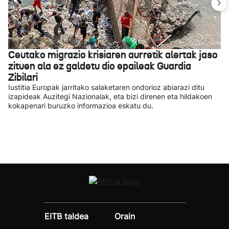
Ceutako migrazio krisiaren aurretik alertak jaso
zituen ala ez galdetu dio epaileak Guardia
Zibilari
Iustitia Europak jarritako salaketaren ondorioz abiarazi ditu
izapideak Auzitegi Nazionalak, eta bizi direnen eta hildakoen
kokapenari buruzko informazioa eskatu du.
EITB taldea
Orain