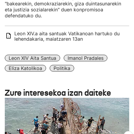
"bakearekin, demokraziarekin, giza duintasunarekin
eta justizia sozialarekin" duen konpromisoa
defendatuko du.
Leon XIV.a aita santuak Vatikanoan hartuko du
lehendakaria, maiatzaren 13an
Leon XIV Aita Santua
Imanol Pradales
Eliza Katolikoa
Politika
Zure interesekoa izan daiteke