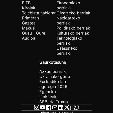
EITB
Ekonomiako
Kirolak
berriak
Telebista nahieran
Gizarteko berriak
Primeran
Nazioarteko
Gaztea
berriak
Makusi
Politikako berriak
Guau - Gure
Kulturako berriak
Audioa
Teknologiako
berriak
Osasuneko
berriak
Gaurkotasuna
Azken berriak
Ukrainako gerra
Euskadiko lan
egutegia 2026
Eguneko
albisteak
AEB eta Trump
Pribatutasun politika