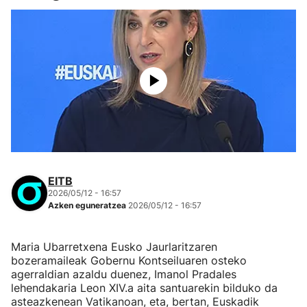
EITB
2026/05/12 - 16:57
Azken eguneratzea
2026/05/12 - 16:57
Maria Ubarretxena Eusko Jaurlaritzaren
bozeramaileak Gobernu Kontseiluaren osteko
agerraldian azaldu duenez, Imanol Pradales
lehendakaria Leon XIV.a aita santuarekin bilduko da
asteazkenean Vatikanoan, eta, bertan, Euskadik