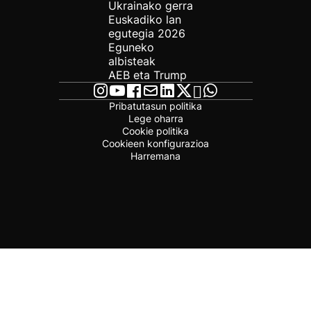
Ukrainako gerra
Euskadiko lan
egutegia 2026
Eguneko
albisteak
AEB eta Trump
Pribatutasun politika
Lege oharra
Cookie politika
Cookieen konfigurazioa
Harremana