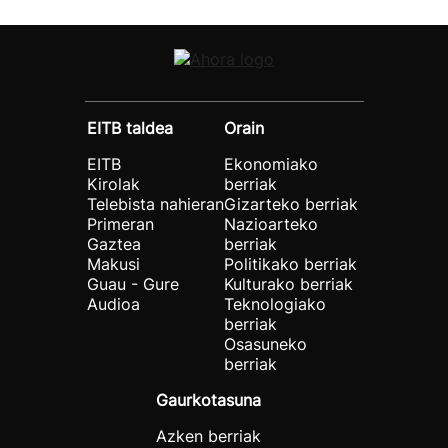
EITB taldea
Orain
EITB
Ekonomiako
Kirolak
berriak
Telebista nahieran
Gizarteko berriak
Primeran
Nazioarteko
Gaztea
berriak
Makusi
Politikako berriak
Guau - Gure
Kulturako berriak
Audioa
Teknologiako
berriak
Osasuneko
berriak
Gaurkotasuna
Azken berriak