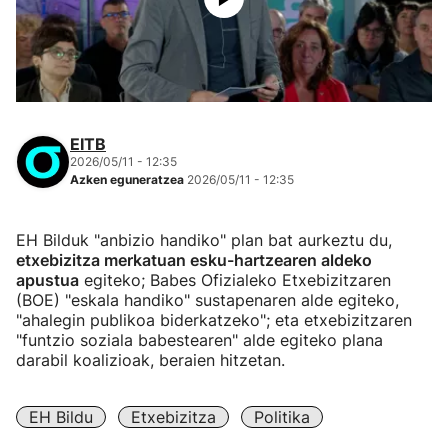
EITB
2026/05/11 - 12:35
Azken eguneratzea
2026/05/11 - 12:35
EH Bilduk "anbizio handiko" plan bat aurkeztu du,
etxebizitza merkatuan esku-hartzearen aldeko
apustua
egiteko; Babes Ofizialeko Etxebizitzaren
(BOE) "eskala handiko" sustapenaren alde egiteko,
"ahalegin publikoa biderkatzeko"; eta etxebizitzaren
"funtzio soziala babestearen" alde egiteko plana
darabil koalizioak, beraien hitzetan.
EH Bildu
Etxebizitza
Politika