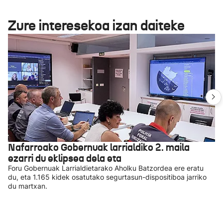
Zure interesekoa izan daiteke
Nafarroako Gobernuak larrialdiko 2. maila
ezarri du eklipsea dela eta
Foru Gobernuak Larrialdietarako Aholku Batzordea ere eratu
du, eta 1.165 kidek osatutako segurtasun-dispositiboa jarriko
du martxan.