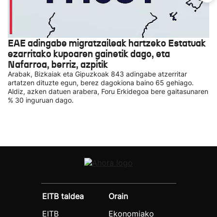
EAE adingabe migratzaileak hartzeko Estatuak
ezarritako kupoaren gainetik dago, eta
Nafarroa, berriz, azpitik
Arabak, Bizkaiak eta Gipuzkoak 843 adingabe atzerritar
artatzen dituzte egun, berez dagokiona baino 65 gehiago.
Aldiz, azken datuen arabera, Foru Erkidegoa bere gaitasunaren
% 30 inguruan dago.
EITB taldea
Orain
EITB
Ekonomiako