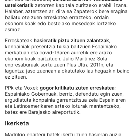
ustelkeriatik
zetorren kapitala zuritzeko erabili izana.
Halaber, aztertzen ari dira ea Zapaterok bere eragina
baliatu ote zuen erreskatea errazteko, ordain
ekonomikoak edo bestelako mesedeak lortzeko
asmoz.
Erreskateak
hasieratik piztu zituen zalantzak
,
konpainiak presentzia txikia baitzuen Espainiako
merkatuan eta covid-19aren aurretik ere arazo
ekonomikoak baitzituen. Julio Martinez Sola
enpresaburuak sortu zuen Plus Ultra 2011n, eta
laguntza jaso zuenean alokatutako lau hegazkin baino
ez zituen.
PPk eta Voxek
gogor kritikatu zuten erreskatea
;
Espainiako Gobernuak, berriz, defendatu egin zuen,
argudiatuta konpainia garrantzitsua zela Espainiaren
eta Latinoamerikaren arteko loturak mantentzeko,
batez ere Barajasko aireportutik.
Ikerketa
Madrilgo epaitegi batek ikertu zuen hasieran auzia,