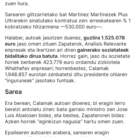
zuen hura.
Sarearen giltzarrietako bat Martinez Martinezek Plus
Ultrarekin sinatutako kontratua zen: erreskatearen % 1
kobratzeko hitzarmena —530.000 euro—.
Halaber, autoak jasotzen duenez,
guztira 1.525.078
euro
jaso omen zituen Zapaterok, Analisis Relevante
enpresak eta ikertzen ari diren
gainerako sozietateek
bidalitako dirua batuta
. Horrez gain, jaso du sozietate
horiek berberek 423.779 euro ordaindu zizkiotela
Whathefav enpresari; horrenbestez, Calamak
1.948.857 eurotan zenbatetsi ditu presidente ohiaren
“inguruneak” jasotako funtsak.
Sarea
Era berean, Calamak autoan dioenez, bi eragin lerro
bereizi antolatu ziren: bata garraio ministro zen Jose
Luis Abalosen bidez, eta bestea, Zapateroren bidez.
Azken horrek “eginkizun nagusia” hartu omen zuen.
Epailearen autoaren arabera, sarearen eragin