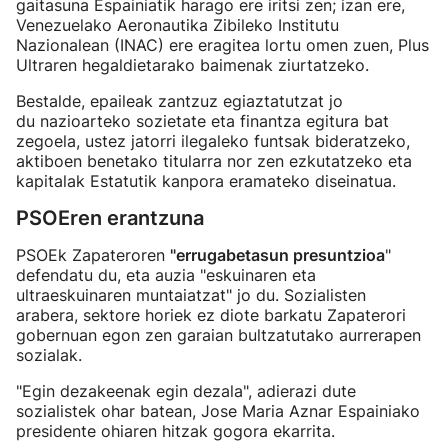
gaitasuna Espainiatik harago ere iritsi zen; izan ere,
Venezuelako Aeronautika Zibileko Institutu
Nazionalean (INAC) ere eragitea lortu omen zuen, Plus
Ultraren hegaldietarako baimenak ziurtatzeko.
Bestalde, epaileak zantzuz egiaztatutzat jo
du nazioarteko sozietate eta finantza egitura bat
zegoela, ustez jatorri ilegaleko funtsak bideratzeko,
aktiboen benetako titularra nor zen ezkutatzeko eta
kapitalak Estatutik kanpora eramateko diseinatua.
PSOEren erantzuna
PSOEk Zapateroren
"errugabetasun presuntzioa
"
defendatu du, eta auzia "eskuinaren eta
ultraeskuinaren muntaiatzat" jo du. Sozialisten
arabera, sektore horiek ez diote barkatu Zapaterori
gobernuan egon zen garaian bultzatutako aurrerapen
sozialak.
"Egin dezakeenak egin dezala", adierazi dute
sozialistek ohar batean, Jose Maria Aznar Espainiako
presidente ohiaren hitzak gogora ekarrita.