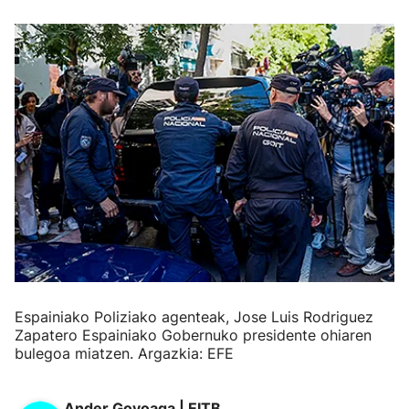
Espainiako Poliziako agenteak, Jose Luis Rodriguez
Zapatero Espainiako Gobernuko presidente ohiaren
bulegoa miatzen. Argazkia: EFE
Ander Goyoaga | EITB