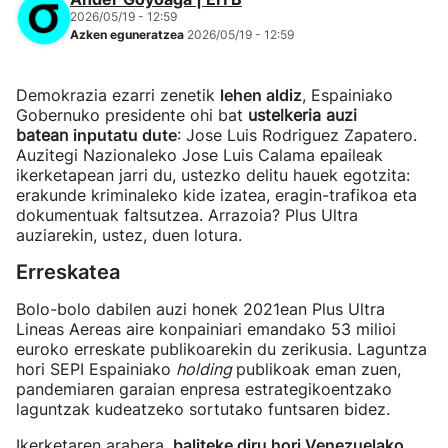
2026/05/19 - 12:59
Azken eguneratzea
2026/05/19 - 12:59
Demokrazia ezarri zenetik
lehen aldiz
, Espainiako
Gobernuko presidente ohi bat
ustelkeria auzi
batean
inputatu dute
: Jose Luis Rodriguez Zapatero.
Auzitegi Nazionaleko Jose Luis Calama epaileak
ikerketapean jarri du, ustezko delitu hauek egotzita:
erakunde kriminaleko kide izatea, eragin-trafikoa eta
dokumentuak faltsutzea. Arrazoia? Plus Ultra
auziarekin, ustez, duen lotura.
Erreskatea
Bolo-bolo dabilen auzi honek 2021ean Plus Ultra
Lineas Aereas aire konpainiari emandako 53 milioi
euroko erreskate publikoarekin du zerikusia. Laguntza
hori SEPI Espainiako
holding
publikoak eman zuen,
pandemiaren garaian enpresa estrategikoentzako
laguntzak kudeatzeko sortutako funtsaren bidez.
Ikerketaren arabera,
baliteke diru hori Venezuelako