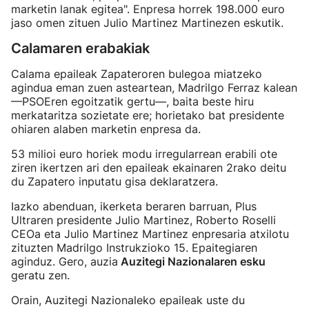
marketin lanak egitea". Enpresa horrek 198.000 euro
jaso omen zituen Julio Martinez Martinezen eskutik.
Calamaren erabakiak
Calama epaileak Zapateroren bulegoa miatzeko
agindua eman zuen asteartean, Madrilgo Ferraz kalean
—PSOEren egoitzatik gertu—, baita beste hiru
merkataritza sozietate ere; horietako bat presidente
ohiaren alaben marketin enpresa da.
53 milioi euro horiek modu irregularrean erabili ote
ziren ikertzen ari den epaileak ekainaren 2rako deitu
du Zapatero inputatu gisa deklaratzera.
Iazko abenduan, ikerketa beraren barruan, Plus
Ultraren presidente Julio Martinez, Roberto Roselli
CEOa eta Julio Martinez Martinez enpresaria atxilotu
zituzten Madrilgo Instrukzioko 15. Epaitegiaren
aginduz. Gero, auzia
Auzitegi Nazionalaren esku
geratu zen.
Orain, Auzitegi Nazionaleko epaileak uste du