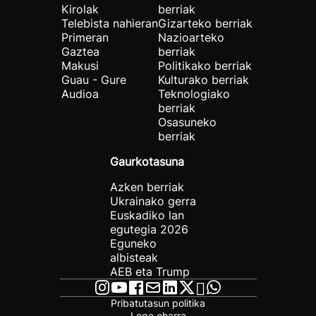
Kirolak
berriak
Telebista nahieran
Gizarteko berriak
Primeran
Nazioarteko
Gaztea
berriak
Makusi
Politikako berriak
Guau - Gure
Kulturako berriak
Audioa
Teknologiako
berriak
Osasuneko
berriak
Gaurkotasuna
Azken berriak
Ukrainako gerra
Euskadiko lan
egutegia 2026
Eguneko
albisteak
AEB eta Trump
Pribatutasun politika
Lege oharra