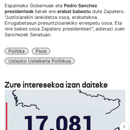
Espainiako Gobernuak eta
Pedro Sanchez
presidenteak
berak ere
erabat babestu
dute Zapatero.
"Justiziarekin lankidetza osoa, erabatekoa.
Errugabetasun presuntzioarekiko errespetu osoa. Eta
nire babes osoa Zapatero presidenteari", adierazi zuen
Sanchezek Senatuan.
Politika
Psoe
Ustezko Ustelkeria Politikoa
Zure interesekoa izan daiteke