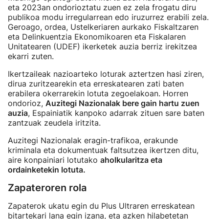
eta 2023an ondorioztatu zuen ez zela frogatu diru
publikoa modu irregularrean edo iruzurrez erabili zela.
Geroago, ordea, Ustelkeriaren aurkako Fiskaltzaren
eta Delinkuentzia Ekonomikoaren eta Fiskalaren
Unitatearen (UDEF) ikerketek auzia berriz irekitzea
ekarri zuten.
Ikertzaileak nazioarteko loturak aztertzen hasi ziren,
dirua zuritzearekin eta erreskatearen zati baten
erabilera okerrarekin lotuta zegoelakoan. Horren
ondorioz,
Auzitegi Nazionalak bere gain hartu zuen
auzia
, Espainiatik kanpoko adarrak zituen sare baten
zantzuak zeudela iritzita.
Auzitegi Nazionalak eragin-trafikoa, erakunde
kriminala eta dokumentuak faltsutzea ikertzen ditu,
aire konpainiari lotutako
aholkularitza eta
ordainketekin lotuta.
Zapateroren rola
Zapaterok ukatu egin du Plus Ultraren erreskatean
bitartekari lana egin izana, eta azken hilabetetan