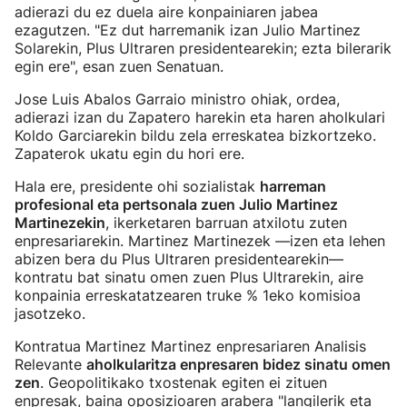
adierazi du ez duela aire konpainiaren jabea
ezagutzen. "Ez dut harremanik izan Julio Martinez
Solarekin, Plus Ultraren presidentearekin; ezta bilerarik
egin ere", esan zuen Senatuan.
Jose Luis Abalos Garraio ministro ohiak, ordea,
adierazi izan du Zapatero harekin eta haren aholkulari
Koldo Garciarekin bildu zela erreskatea bizkortzeko.
Zapaterok ukatu egin du hori ere.
Hala ere, presidente ohi sozialistak
harreman
profesional eta pertsonala zuen Julio Martinez
Martinezekin
, ikerketaren barruan atxilotu zuten
enpresariarekin. Martinez Martinezek —izen eta lehen
abizen bera du Plus Ultraren presidentearekin—
kontratu bat sinatu omen zuen Plus Ultrarekin, aire
konpainia erreskatatzearen truke % 1eko komisioa
jasotzeko.
Kontratua Martinez Martinez enpresariaren Analisis
Relevante
aholkularitza enpresaren bidez sinatu omen
zen
. Geopolitikako txostenak egiten ei zituen
enpresak, baina oposizioaren arabera "langilerik eta