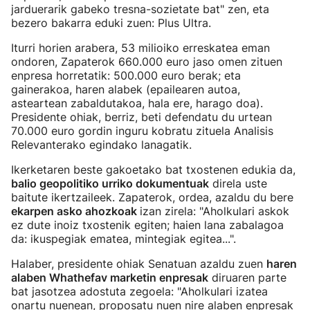
jarduerarik gabeko tresna-sozietate bat" zen, eta
bezero bakarra eduki zuen: Plus Ultra.
Iturri horien arabera, 53 milioiko erreskatea eman
ondoren, Zapaterok 660.000 euro jaso omen zituen
enpresa horretatik: 500.000 euro berak; eta
gainerakoa, haren alabek (epailearen autoa,
asteartean zabaldutakoa, hala ere, harago doa).
Presidente ohiak, berriz, beti defendatu du urtean
70.000 euro gordin inguru kobratu zituela Analisis
Relevanterako egindako lanagatik.
Ikerketaren beste gakoetako bat txostenen edukia da,
balio geopolitiko urriko dokumentuak
direla uste
baitute ikertzaileek. Zapaterok, ordea, azaldu du bere
ekarpen asko ahozkoak
izan zirela: "Aholkulari askok
ez dute inoiz txostenik egiten; haien lana zabalagoa
da: ikuspegiak ematea, mintegiak egitea...".
Halaber, presidente ohiak Senatuan azaldu zuen
haren
alaben Whathefav marketin enpresak
diruaren parte
bat jasotzea adostuta zegoela: "Aholkulari izatea
onartu nuenean, proposatu nuen nire alaben enpresak