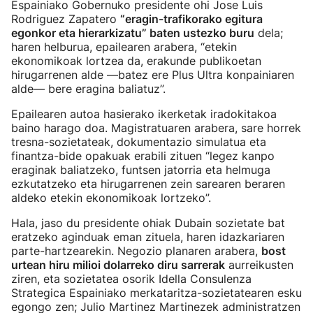
Espainiako Gobernuko presidente ohi Jose Luis
Rodriguez Zapatero
“eragin-trafikorako egitura
egonkor eta hierarkizatu” baten ustezko buru
dela;
haren helburua, epailearen arabera, “etekin
ekonomikoak lortzea da, erakunde publikoetan
hirugarrenen alde —batez ere Plus Ultra konpainiaren
alde— bere eragina baliatuz”.
Epailearen autoa hasierako ikerketak iradokitakoa
baino harago doa. Magistratuaren arabera, sare horrek
tresna-sozietateak, dokumentazio simulatua eta
finantza-bide opakuak erabili zituen “legez kanpo
eraginak baliatzeko, funtsen jatorria eta helmuga
ezkutatzeko eta hirugarrenen zein sarearen beraren
aldeko etekin ekonomikoak lortzeko”.
Hala, jaso du presidente ohiak Dubain sozietate bat
eratzeko aginduak eman zituela, haren idazkariaren
parte-hartzearekin. Negozio planaren arabera,
bost
urtean hiru milioi dolarreko diru sarrerak
aurreikusten
ziren, eta sozietatea osorik Idella Consulenza
Strategica Espainiako merkataritza-sozietatearen esku
egongo zen; Julio Martinez Martinezek administratzen