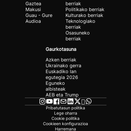
Gaztea
berriak
Makusi
Politikako berriak
Guau - Gure
Kulturako berriak
Audioa
Teknologiako
berriak
Osasuneko
berriak
Gaurkotasuna
Azken berriak
Ukrainako gerra
Euskadiko lan
egutegia 2026
Eguneko
albisteak
AEB eta Trump
Pribatutasun politika
Lege oharra
Cookie politika
Cookieen konfigurazioa
Harremana