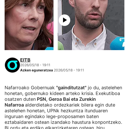
EITB
2026/05/18 - 19:11
Azken eguneratzea
2026/05/18 - 19:11
Nafarroako Gobernuak
"gainditutzat"
jo du, astelehen
honetan, gobernuko kideen arteko krisia. Exekutiboa
osatzen duten
PSN, Geroa Bai eta Zurekin
Nafarroa
alderdietako ordezkariek bilera egin dute
astelehen honetan, UPNk hezkuntza itunduaren
inguruan egindako lege-proposamen baten
eztabaidaren ostean izandako haustura konpontzeko.
Bi ordu eta erdiko elkarrizketaren ostean, hiru