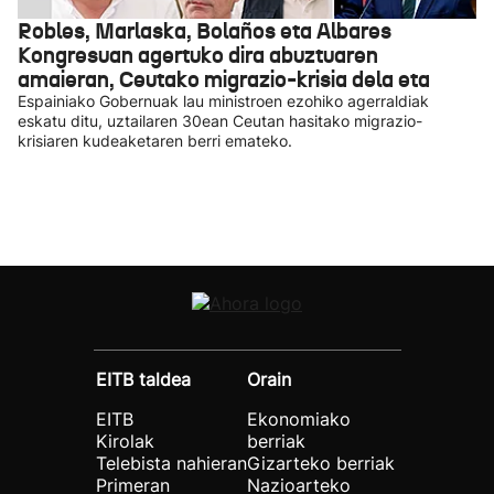
Robles, Marlaska, Bolaños eta Albares
Kongresuan agertuko dira abuztuaren
amaieran, Ceutako migrazio-krisia dela eta
Espainiako Gobernuak lau ministroen ezohiko agerraldiak
eskatu ditu, uztailaren 30ean Ceutan hasitako migrazio-
krisiaren kudeaketaren berri emateko.
EITB taldea
Orain
EITB
Ekonomiako
Kirolak
berriak
Telebista nahieran
Gizarteko berriak
Primeran
Nazioarteko