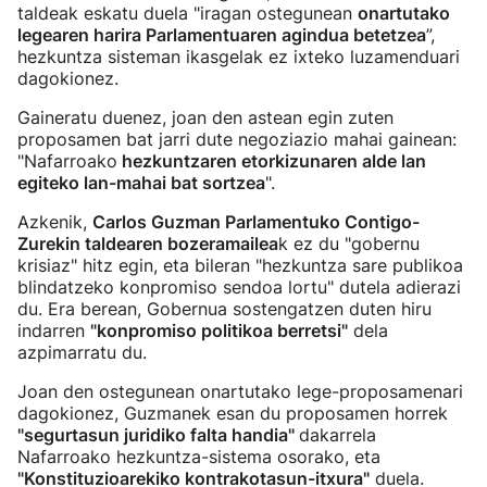
taldeak eskatu duela "iragan ostegunean
onartutako
legearen harira Parlamentuaren agindua betetzea
”,
hezkuntza sisteman ikasgelak ez ixteko luzamenduari
dagokionez.
Gaineratu duenez, joan den astean egin zuten
proposamen bat jarri dute negoziazio mahai gainean:
"Nafarroako
hezkuntzaren etorkizunaren alde lan
egiteko lan-mahai bat sortzea
".
Azkenik,
Carlos Guzman Parlamentuko Contigo-
Zurekin taldearen bozeramailea
k ez du "gobernu
krisiaz" hitz egin, eta bileran "hezkuntza sare publikoa
blindatzeko konpromiso sendoa lortu" dutela adierazi
du. Era berean, Gobernua sostengatzen duten hiru
indarren
"konpromiso politikoa berretsi"
dela
azpimarratu du.
Joan den ostegunean onartutako lege-proposamenari
dagokionez, Guzmanek esan du proposamen horrek
"segurtasun juridiko falta handia"
dakarrela
Nafarroako hezkuntza-sistema osorako, eta
"Konstituzioarekiko kontrakotasun-itxura"
duela.