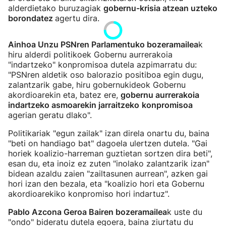
alderdietako buruzagiak
gobernu-krisia atzean uzteko
borondatez
agertu dira.
Ainhoa Unzu PSNren Parlamentuko bozeramailea
k
hiru alderdi politikoek Gobernu aurrerakoia
"indartzeko" konpromisoa dutela azpimarratu du:
"PSNren aldetik oso balorazio positiboa egin dugu,
zalantzarik gabe, hiru gobernukideok Gobernu
akordioarekin eta, batez ere,
gobernu aurrerakoia
indartzeko asmoarekin jarraitzeko
konpromisoa
agerian geratu dlako".
Politikariak "egun zailak" izan direla onartu du, baina
"beti on handiago bat" dagoela ulertzen dutela. "Gai
horiek koalizio-harreman guztietan sortzen dira beti",
esan du, eta inoiz ez zuten "inolako zalantzarik izan"
bidean azaldu zaien "zailtasunen aurrean", azken gai
hori izan den bezala, eta "koalizio hori eta Gobernu
akordioarekiko konpromiso hori indartuz".
Pablo Azcona Geroa Bairen bozeramailea
k uste du
"ondo" bideratu dutela egoera, baina ziurtatu du