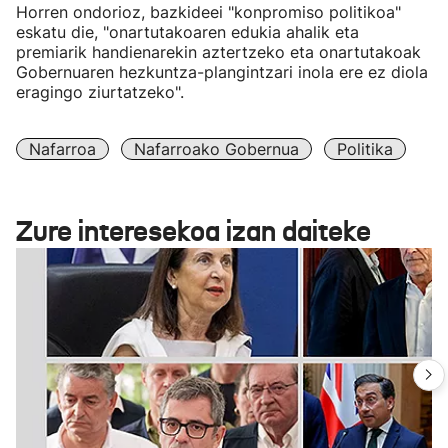
Horren ondorioz, bazkideei "konpromiso politikoa"
eskatu die, "onartutakoaren edukia ahalik eta
premiarik handienarekin aztertzeko eta onartutakoak
Gobernuaren hezkuntza-plangintzari inola ere ez diola
eragingo ziurtatzeko".
Nafarroa
Nafarroako Gobernua
Politika
Zure interesekoa izan daiteke