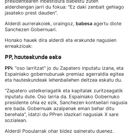
presidentearen inbestidura babestu zuten
alderdiengan jarri du fokua: "Ez daki zenbait gehiago
jasateko prest dauden".
Alderdi aurrerakoiek, oraingoz,
babesa
agertu diote
Sanchezen Gobernuari.
Honako hauek dira alderdi eta erakunde nagusien
erreakzioak:
PP, hauteskunde eske
PP
k "oso larritzat" jo du Zapatero inputatu izana, eta
Espainiako gobernuburuak premiaz agerraldia egitea
eta hauteskundeak lehenbailehen deitzea eskatu du.
"Zapatero ustelkeriagatik eta kapitalak zuritzeagatik
inputatu dute. Oso larria da. Espainiako Gobernuko
presidente ohia ez ezik, Sanchezen kontseilari nagusia
ere bada. Gobernuak azalpenak eman behar ditu
berehala", idatzi du PPren idazkari nagusiak X sare
sozialean.
Alderdi Popularrak ohar bidez gaineratu duenez,