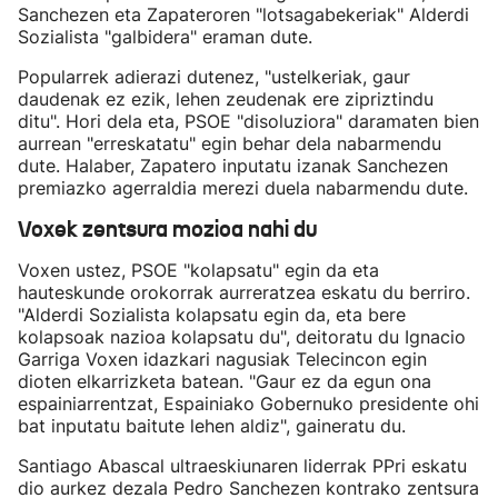
Sanchezen eta Zapateroren "lotsagabekeriak" Alderdi
Sozialista "galbidera" eraman dute.
Popularrek adierazi dutenez, "ustelkeriak, gaur
daudenak ez ezik, lehen zeudenak ere zipriztindu
ditu". Hori dela eta, PSOE "disoluziora" daramaten bien
aurrean "erreskatatu" egin behar dela nabarmendu
dute. Halaber, Zapatero inputatu izanak Sanchezen
premiazko agerraldia merezi duela nabarmendu dute.
Voxek zentsura mozioa nahi du
Voxen ustez, PSOE "kolapsatu" egin da eta
hauteskunde orokorrak aurreratzea eskatu du berriro.
"Alderdi Sozialista kolapsatu egin da, eta bere
kolapsoak nazioa kolapsatu du", deitoratu du Ignacio
Garriga Voxen idazkari nagusiak Telecincon egin
dioten elkarrizketa batean. "Gaur ez da egun ona
espainiarrentzat, Espainiako Gobernuko presidente ohi
bat inputatu baitute lehen aldiz", gaineratu du.
Santiago Abascal ultraeskiunaren liderrak PPri eskatu
dio aurkez dezala Pedro Sanchezen kontrako zentsura