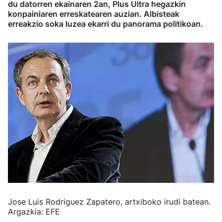
du datorren ekainaren 2an, Plus Ultra hegazkin
konpainiaren erreskatearen auzian. Albisteak
erreakzio soka luzea ekarri du panorama politikoan.
Jose Luis Rodriguez Zapatero, artxiboko irudi batean.
Argazkia: EFE