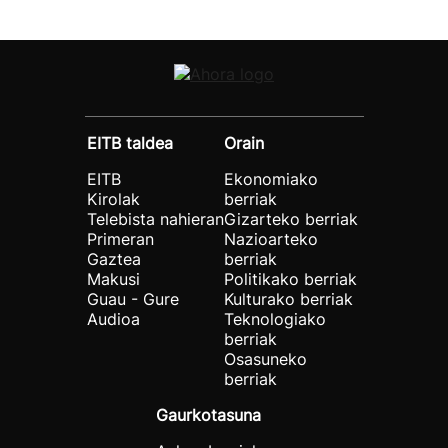
EITB taldea
Orain
EITB
Ekonomiako
Kirolak
berriak
Telebista nahieran
Gizarteko berriak
Primeran
Nazioarteko
Gaztea
berriak
Makusi
Politikako berriak
Guau - Gure
Kulturako berriak
Audioa
Teknologiako
berriak
Osasuneko
berriak
Gaurkotasuna