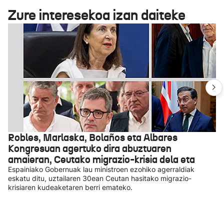
Zure interesekoa izan daiteke
Robles, Marlaska, Bolaños eta Albares
Kongresuan agertuko dira abuztuaren
amaieran, Ceutako migrazio-krisia dela eta
Espainiako Gobernuak lau ministroen ezohiko agerraldiak
eskatu ditu, uztailaren 30ean Ceutan hasitako migrazio-
krisiaren kudeaketaren berri emateko.