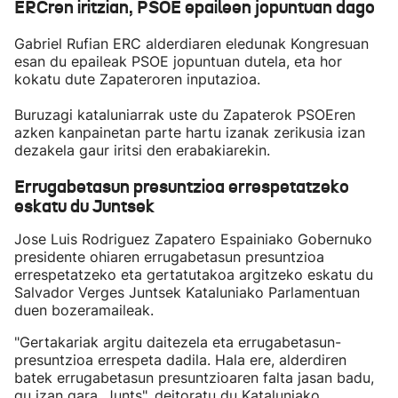
ERCren iritzian, PSOE epaileen jopuntuan dago
Gabriel Rufian ERC alderdiaren eledunak Kongresuan
esan du epaileak PSOE jopuntuan dutela, eta hor
kokatu dute Zapateroren inputazioa.
Buruzagi kataluniarrak uste du Zapaterok PSOEren
azken kanpainetan parte hartu izanak zerikusia izan
dezakela gaur iritsi den erabakiarekin.
Errugabetasun presuntzioa errespetatzeko
eskatu du Juntsek
Jose Luis Rodriguez Zapatero Espainiako Gobernuko
presidente ohiaren errugabetasun presuntzioa
errespetatzeko eta gertatutakoa argitzeko eskatu du
Salvador Verges Juntsek Kataluniako Parlamentuan
duen bozeramaileak.
"Gertakariak argitu daitezela eta errugabetasun-
presuntzioa errespeta dadila. Hala ere, alderdiren
batek errugabetasun presuntzioaren falta jasan badu,
gu izan gara, Junts", deitoratu du Kataluniako