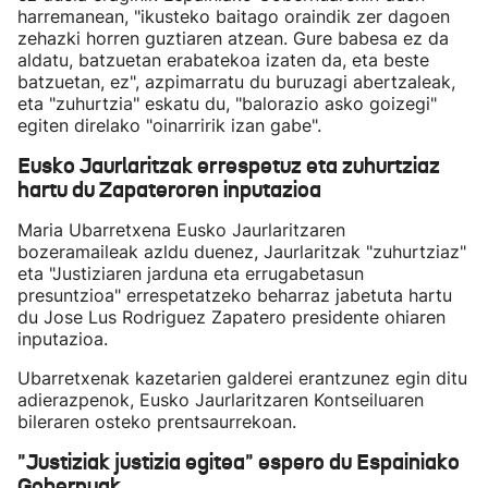
harremanean, "ikusteko baitago oraindik zer dagoen
zehazki horren guztiaren atzean. Gure babesa ez da
aldatu, batzuetan erabatekoa izaten da, eta beste
batzuetan, ez", azpimarratu du buruzagi abertzaleak,
eta "zuhurtzia" eskatu du, "balorazio asko goizegi"
egiten direlako "oinarririk izan gabe".
Eusko Jaurlaritzak errespetuz eta zuhurtziaz
hartu du Zapateroren inputazioa
Maria Ubarretxena Eusko Jaurlaritzaren
bozeramaileak azldu duenez, Jaurlaritzak "zuhurtziaz"
eta "Justiziaren jarduna eta errugabetasun
presuntzioa" errespetatzeko beharraz jabetuta hartu
du Jose Lus Rodriguez Zapatero presidente ohiaren
inputazioa.
Ubarretxenak kazetarien galderei erantzunez egin ditu
adierazpenok, Eusko Jaurlaritzaren Kontseiluaren
bileraren osteko prentsaurrekoan.
"Justiziak justizia egitea" espero du Espainiako
Gobernuak