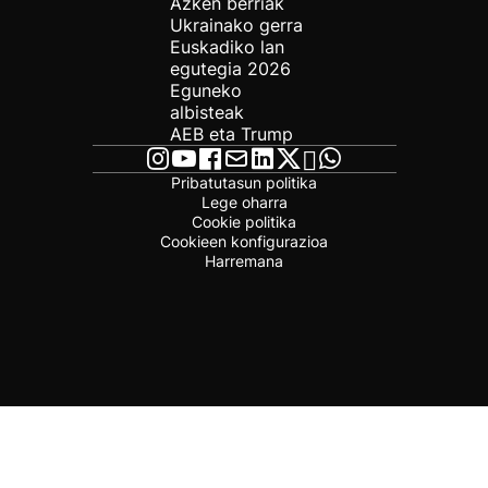
Azken berriak
Ukrainako gerra
Euskadiko lan
egutegia 2026
Eguneko
albisteak
AEB eta Trump
Pribatutasun politika
Lege oharra
Cookie politika
Cookieen konfigurazioa
Harremana