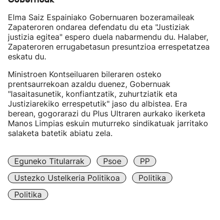
Elma Saiz Espainiako Gobernuaren bozeramaileak
Zapateroren ondarea defendatu du eta "Justiziak
justizia egitea" espero duela nabarmendu du. Halaber,
Zapateroren errugabetasun presuntzioa errespetatzea
eskatu du.
Ministroen Kontseiluaren bileraren osteko
prentsaurrekoan azaldu duenez, Gobernuak
"lasaitasunetik, konfiantzatik, zuhurtziatik eta
Justiziarekiko errespetutik" jaso du albistea. Era
berean, gogorarazi du Plus Ultraren aurkako ikerketa
Manos Limpias eskuin muturreko sindikatuak jarritako
salaketa batetik abiatu zela.
Eguneko Titularrak
Psoe
PP
Ustezko Ustelkeria Politikoa
Politika
Politika