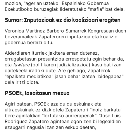
mozioa, "agerian uzteko" Espainiako Gobernua
Exekutiboko buruzagiak lideratutako "mafia" bat dela.
Sumar: Inputazioak ez dio koalizioari eragiten
Veronica Martinez Barbero Sumarrek Kongresuan duen
bozeramaileak Zapateroren inputazioa eta koalizio
gobernua bereizi ditu.
Alderdiaren iturriek jakitera eman dutenez,
errugabetasun presuntzioa errespetatu egin behar da,
eta
lawfare
(politikaren judizializazioa) kasu bat izan
daitekeela iradoki dute. Are gehiago, Zapaterok
"epaiketa mediatikoa" jasan behar izatea "bidegabea"
dela iritzi diote.
PSOEk, lasaitasun mezua
Agiri batean, PSOEk azaldu du eskuinak eta
ultraeskuinak ez dizkiotela Zapaterori "inoiz barkatu"
bere agintaldian "lortutako aurrerapenak". "Jose Luis
Rodriguez Zapatero agintean egon zen bi legealdien
ezaugarri nagusia izan zen eskubideetan,