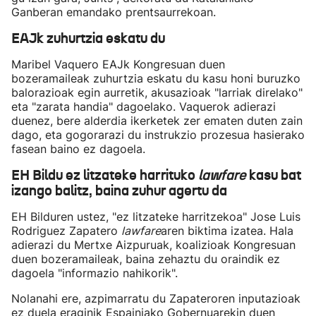
Ganberan emandako prentsaurrekoan.
EAJk zuhurtzia eskatu du
Maribel Vaquero EAJk Kongresuan duen
bozeramaileak zuhurtzia eskatu du kasu honi buruzko
balorazioak egin aurretik, akusazioak "larriak direlako"
eta "zarata handia" dagoelako. Vaquerok adierazi
duenez, bere alderdia ikerketek zer ematen duten zain
dago, eta gogorarazi du instrukzio prozesua hasierako
fasean baino ez dagoela.
EH Bildu ez litzateke harrituko
lawfare
kasu bat
izango balitz, baina zuhur agertu da
EH Bilduren ustez, "ez litzateke harritzekoa" Jose Luis
Rodriguez Zapatero
lawfare
aren biktima izatea. Hala
adierazi du Mertxe Aizpuruak, koalizioak Kongresuan
duen bozeramaileak, baina zehaztu du oraindik ez
dagoela "informazio nahikorik".
Nolanahi ere, azpimarratu du Zapateroren inputazioak
ez duela eraginik Espainiako Gobernuarekin duen