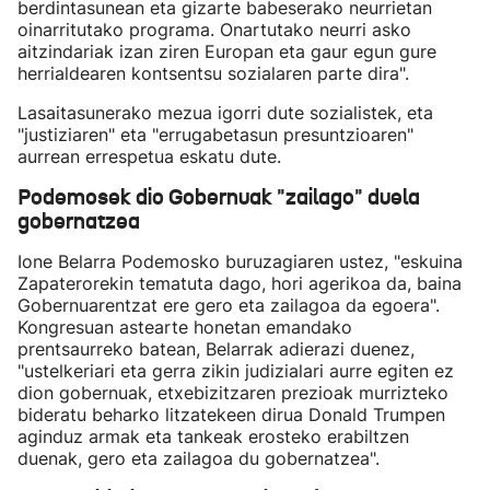
berdintasunean eta gizarte babeserako neurrietan
oinarritutako programa. Onartutako neurri asko
aitzindariak izan ziren Europan eta gaur egun gure
herrialdearen kontsentsu sozialaren parte dira".
Lasaitasunerako mezua igorri dute sozialistek, eta
"justiziaren" eta "errugabetasun presuntzioaren"
aurrean errespetua eskatu dute.
Podemosek dio Gobernuak "zailago" duela
gobernatzea
Ione Belarra Podemosko buruzagiaren ustez, "eskuina
Zapaterorekin tematuta dago, hori agerikoa da, baina
Gobernuarentzat ere gero eta zailagoa da egoera".
Kongresuan astearte honetan emandako
prentsaurreko batean, Belarrak adierazi duenez,
"ustelkeriari eta gerra zikin judizialari aurre egiten ez
dion gobernuak, etxebizitzaren prezioak murrizteko
bideratu beharko litzatekeen dirua Donald Trumpen
aginduz armak eta tankeak erosteko erabiltzen
duenak, gero eta zailagoa du gobernatzea".