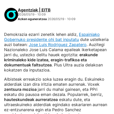
Agentziak | EITB
2026/05/19 - 10:09
Azken eguneratzea
2026/05/19 - 10:09
Demokrazia ezarri zenetik lehen aldiz,
Espainiako
Gobernuko presidente ohi bat inputatu
dute ustelkeria
auzi batean:
Jose Luis Rodriguez Zapatero
. Auzitegi
Nazionaleko Jose Luis Calama epaileak ikerketapean
jarri du, ustezko delitu hauek egotzita:
erakunde
kriminaleko kide izatea, eragin-trafikoa eta
dokumentuak faltsutzea
. Plus Ultra auzia delakoan
kokatzen da inputazioa.
Albisteak erreakzio soka luzea eragin du. Eskuineko
alderdiak izan dira iritzia ematen aurrenak. Voxek
zentsura mozioa
jarri du mahai gainean, eta PPri
eskatu dio pausoa eman dezala. Popularrek, berriz,
hauteskundeak aurreratzea
eskatu dute, eta
ultraeskuineko alderdiak egindako eskariaren aurrean
ez-entzunarena egin eta Pedro Sanchez