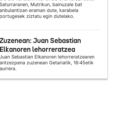
Saturraranen, Mutrikun, bainuzale bat
anbulantizan eraman dute, karabela
portugesek ziztatu egin dutelako.
Zuzenean: Juan Sebastian
Elkanoren lehorreratzea
Juan Sebastian Elkanoren lehorreratzearen
antzezpena zuzenean Getariatik, 16:45etik
aurrera.