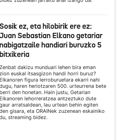
bidez zuzenean jarraitu ahal izango da.
Sosik ez, eta hilobirik ere ez:
Juan Sebastian Elkano getariar
nabigatzaile handiari buruzko 5
bitxikeria
Zenbat dakizu munduari lehen bira eman
zion euskal itsasgizon handi horri buruz?
Elkanoren figura lerroburuetara ekarri nahi
dugu, haren heriotzaren 500. urteurrena bete
berri den honetan. Hain justu, Getarian
Elkanoren lehorreratzea antzeztuko dute
gaur arratsaldean, lau urtean behin egiten
den gisara, eta
ORAINek zuzenean eskainiko
du
, streaming bidez.