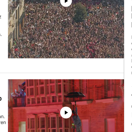
z
.
o
an.
ren
o