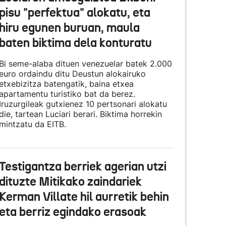
pisu "perfektua" alokatu, eta
hiru egunen buruan, maula
baten biktima dela konturatu
Bi seme-alaba dituen venezuelar batek 2.000
euro ordaindu ditu Deustun alokairuko
etxebizitza batengatik, baina etxea
apartamentu turistiko bat da berez.
Iruzurgileak gutxienez 10 pertsonari alokatu
die, tartean Luciari berari. Biktima horrekin
mintzatu da EITB.
Testigantza berriek agerian utzi
dituzte Mitikako zaindariek
Kerman Villate hil aurretik behin
eta berriz egindako erasoak