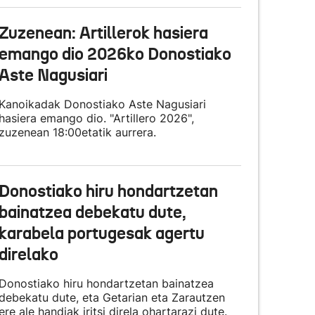
Zuzenean: Artillerok hasiera
emango dio 2026ko Donostiako
Aste Nagusiari
Kanoikadak Donostiako Aste Nagusiari
hasiera emango dio. "Artillero 2026",
zuzenean 18:00etatik aurrera.
Donostiako hiru hondartzetan
bainatzea debekatu dute,
karabela portugesak agertu
direlako
Donostiako hiru hondartzetan bainatzea
debekatu dute, eta Getarian eta Zarautzen
ere ale handiak iritsi direla ohartarazi dute.