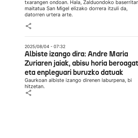
txarangen ondoan. Hala, Zalduondoko baserritar
maitatua San Migel elizako dorrera itzuli da,
datorren urtera arte.
2025/08/04 - 07:32
Albiste izango dira: Andre Maria
Zuriaren jaiak, abisu horia beroagat
eta enpleguari buruzko datuak
Gaurkoan albiste izango direnen laburpena, bi
hitzetan.