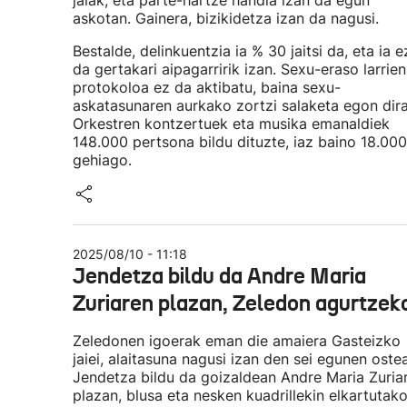
jaiak, eta parte-hartze handia izan da egun
askotan. Gainera, bizikidetza izan da nagusi.
Bestalde, delinkuentzia ia % 30 jaitsi da, eta ia e
da gertakari aipagarririk izan. Sexu-eraso larrien
protokoloa ez da aktibatu, baina sexu-
askatasunaren aurkako zortzi salaketa egon dira
Orkestren kontzertuek eta musika emanaldiek
148.000 pertsona bildu dituzte, iaz baino 18.000
gehiago.
2025/08/10 - 11:18
Jendetza bildu da Andre Maria
Zuriaren plazan, Zeledon agurtzek
Zeledonen igoerak eman die amaiera Gasteizko
jaiei, alaitasuna nagusi izan den sei egunen oste
Jendetza bildu da goizaldean Andre Maria Zuria
plazan, blusa eta nesken kuadrillekin elkartutak