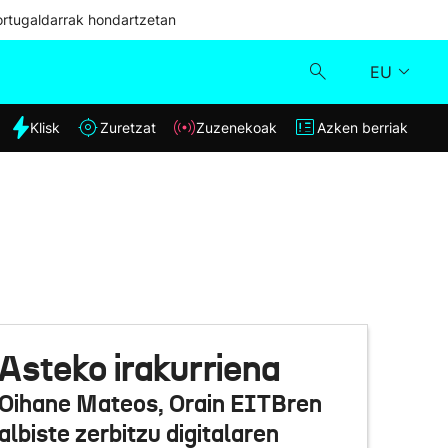
ortugaldarrak hondartzetan
EU
dia
Klisk
Zuretzat
Zuzenekoak
Azken berriak
Klisk
Zuzenekoak
Zuretzat
Azken berriak
Asteko irakurriena
Oihane Mateos, Orain EITBren
albiste zerbitzu digitalaren