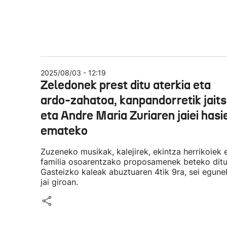
2025/08/03 - 12:19
Zeledonek prest ditu aterkia eta
ardo-zahatoa, kanpandorretik jaits
eta Andre Maria Zuriaren jaiei hasi
emateko
Zuzeneko musikak, kalejirek, ekintza herrikoiek 
familia osoarentzako proposamenek beteko dit
Gasteizko kaleak abuztuaren 4tik 9ra, sei egun
jai giroan.