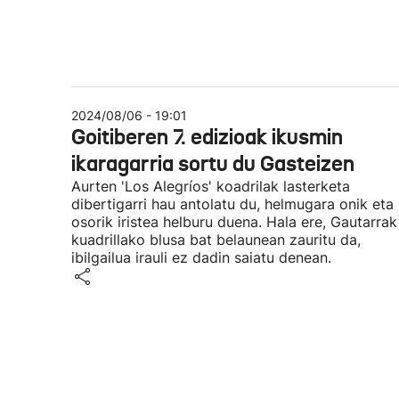
2024/08/06 - 19:01
Goitiberen 7. edizioak ikusmin
ikaragarria sortu du Gasteizen
Aurten 'Los Alegríos' koadrilak lasterketa
dibertigarri hau antolatu du, helmugara onik eta
osorik iristea helburu duena. Hala ere, Gautarrak
kuadrillako blusa bat belaunean zauritu da,
ibilgailua irauli ez dadin saiatu denean.