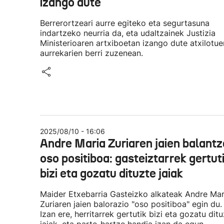
izango dute
Berrerortzeari aurre egiteko eta segurtasuna
indartzeko neurria da, eta udaltzainek Justizia
Ministerioaren artxiboetan izango dute atxilotue
aurrekarien berri zuzenean.
2025/08/10 - 16:06
Andre Maria Zuriaren jaien balantz
oso positiboa: gasteiztarrek gertut
bizi eta gozatu dituzte jaiak
Maider Etxebarria Gasteizko alkateak Andre Mar
Zuriaren jaien balorazio "oso positiboa" egin du.
Izan ere, herritarrek gertutik bizi eta gozatu dit