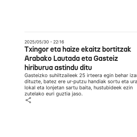
2025/05/30 - 22:16
Txingor eta haize ekaitz bortitzak
Arabako Lautada eta Gasteiz
hiriburua astindu ditu
Gasteizko suhiltzaileek 25 irteera egin behar iza
dituzte, batez ere ur-putzu handiak sortu eta ur
lokal eta lonjetan sartu baita, hustubideek ezin
zutelako euri guztia jaso.