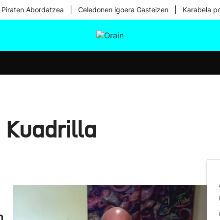
|
|
 Piraten Abordatzea
Celedonen igoera Gasteizen
Karabela p
tura
Ikusmiran
Egural
Osasuna
Teknologia
 Kuadrilla
n