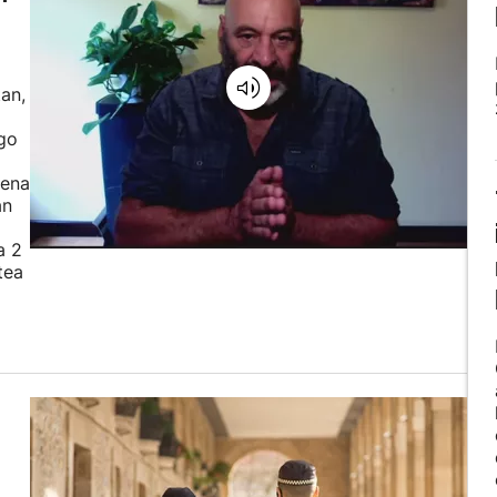
an,
ogo
iena
an
a 2
tea