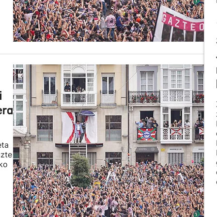
i
era
eta
uzte
eko