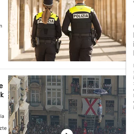
n
e
ik
ia
uzte