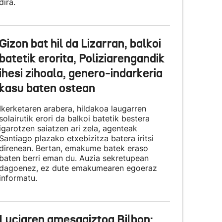
dira.
Gizon bat hil da Lizarran, balkoi
batetik erorita, Poliziarengandik
ihesi zihoala, genero-indarkeria
kasu baten ostean
Ikerketaren arabera, hildakoa laugarren
solairutik erori da balkoi batetik bestera
igarotzen saiatzen ari zela, agenteak
Santiago plazako etxebizitza batera iritsi
direnean. Bertan, emakume batek eraso
baten berri eman du. Auzia sekretupean
dagoenez, ez dute emakumearen egoeraz
informatu.
Luciaren amesgaiztoa Bilbon: