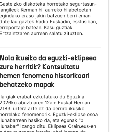
Gasteizko diskoteka horretako segurtasun-
langileek Kerman hil aurreko hilabeteetan
egindako eraso jakin batzuen berri eman
dute lau gaztek Radio Euskadin, esklusiban,
erreportaje batean. Kasu guztiak
Ertzaintzaren aurrean salatu zituzten.
Nola ikusiko da eguzki-eklipsea
zure herritik? Kontsultatu
hemen fenomeno historikoari
behatzeko mapak
Ilargiak erabat ezkutatuko du Eguzkia
2026ko abuztuaren 12an: Euskal Herrian
2183. urtera arte ez da berriro ikusiko
horrelako fenomenorik. Eguzki-eklipse osoa
ilunabarrean hasiko da, eta egunak "bi
ilunabar" izango ditu. Eklipsea Orain.eus-en