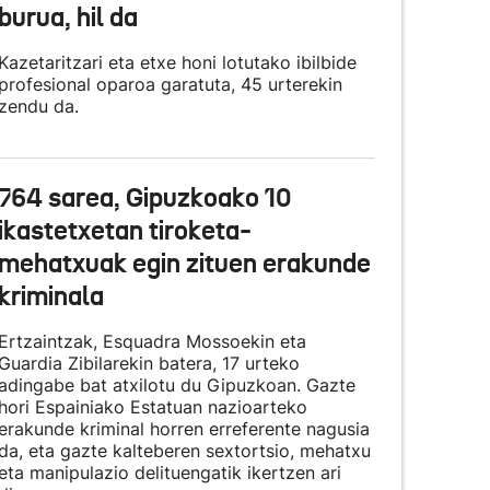
burua, hil da
Kazetaritzari eta etxe honi lotutako ibilbide
profesional oparoa garatuta, 45 urterekin
zendu da.
764 sarea, Gipuzkoako 10
ikastetxetan tiroketa-
mehatxuak egin zituen erakunde
kriminala
Ertzaintzak, Esquadra Mossoekin eta
Guardia Zibilarekin batera, 17 urteko
adingabe bat atxilotu du Gipuzkoan. Gazte
hori Espainiako Estatuan nazioarteko
erakunde kriminal horren erreferente nagusia
da, eta gazte kalteberen sextortsio, mehatxu
eta manipulazio delituengatik ikertzen ari