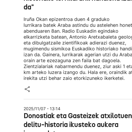
da"
Iruña Okan epizentroa duen 4 graduko
lurrikara batek Araba astindu du astelehen honet
abenduaren 8an. Radio Euskadin egindako
elkarrizketa batean, Antonio Aretxabaleta geol
eta dibulgatzaile zientifikoak adierazi duenez,
mugimendu sismikoa Euskadiko historiako hand
izan da. Gainera, lurrikarak agerian utzi du Arab
orain arte ezezaguna zen faila bat dagoela.
Zientzialariak nabarmendu duenez, ziur aski 1 et
km arteko luzera izango du. Hala ere, oraindik a
irekita utzi behar zaio etorkizuneko ikerketei.
2025/11/07 - 13:14
Donostiak eta Gasteizek atxilotuen
delitu-historia ikusteko aukera