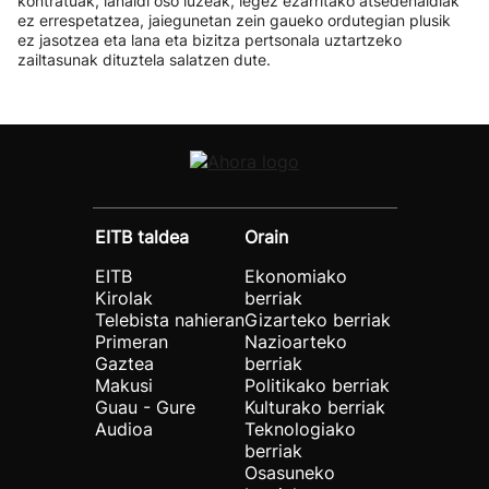
kontratuak, lanaldi oso luzeak, legez ezarritako atsedenaldiak
ez errespetatzea, jaiegunetan zein gaueko ordutegian plusik
ez jasotzea eta lana eta bizitza pertsonala uztartzeko
zailtasunak dituztela salatzen dute.
EITB taldea
Orain
EITB
Ekonomiako
Kirolak
berriak
Telebista nahieran
Gizarteko berriak
Primeran
Nazioarteko
Gaztea
berriak
Makusi
Politikako berriak
Guau - Gure
Kulturako berriak
Audioa
Teknologiako
berriak
Osasuneko