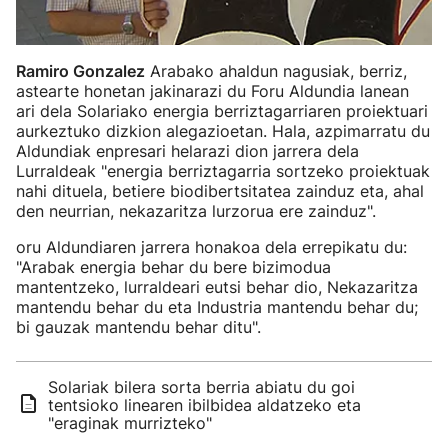
Ramiro Gonzalez
Arabako ahaldun nagusiak, berriz,
astearte honetan jakinarazi du Foru Aldundia lanean
ari dela Solariako energia berriztagarriaren proiektuari
aurkeztuko dizkion alegazioetan. Hala, azpimarratu du
Aldundiak enpresari helarazi dion jarrera dela
Lurraldeak "energia berriztagarria sortzeko proiektuak
nahi dituela, betiere biodibertsitatea zainduz eta, ahal
den neurrian, nekazaritza lurzorua ere zainduz".
oru Aldundiaren jarrera honakoa dela errepikatu du:
"Arabak energia behar du bere bizimodua
mantentzeko, lurraldeari eutsi behar dio, Nekazaritza
mantendu behar du eta Industria mantendu behar du;
bi gauzak mantendu behar ditu".
Solariak bilera sorta berria abiatu du goi
tentsioko linearen ibilbidea aldatzeko eta
"eraginak murrizteko"