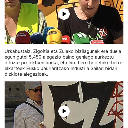
Urkabustaiz, Zigoitia eta Zuiako bizilagunek ere duela
egun gutxi 5.450 alegazio baino gehiago aurkeztu
dituzte proiektuen aurka, eta hiru herri horietako herri-
elkarteek Eusko Jaurlaritzako Industria Sailari bidali
dizkiote alegazioak.