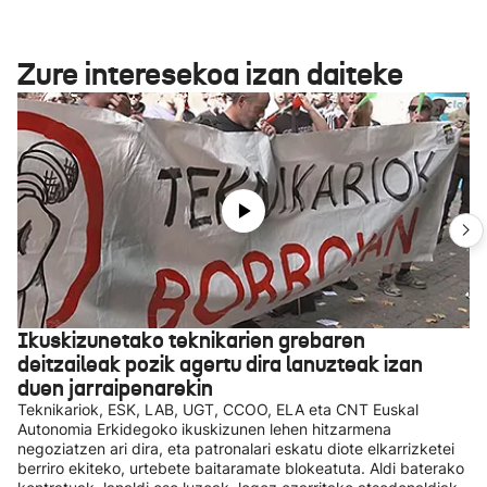
Zure interesekoa izan daiteke
Ikuskizunetako teknikarien grebaren
deitzaileak pozik agertu dira lanuzteak izan
duen jarraipenarekin
Teknikariok, ESK, LAB, UGT, CCOO, ELA eta CNT Euskal
Autonomia Erkidegoko ikuskizunen lehen hitzarmena
negoziatzen ari dira, eta patronalari eskatu diote elkarrizketei
berriro ekiteko, urtebete baitaramate blokeatuta. Aldi baterako