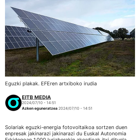
Eguzki plakak. EFEren artxiboko irudia
EITB MEDIA
2024/07/10 - 14:51
Azken eguneratzea
2024/07/10 - 14:51
Solariak eguzki-energia fotovoltaikoa sortzen duen
enpresak jakinarazi jakinarazi du Euskal Autonomia
Erkidegoan 1.000 lurjaberekin akordioak itxi dituela