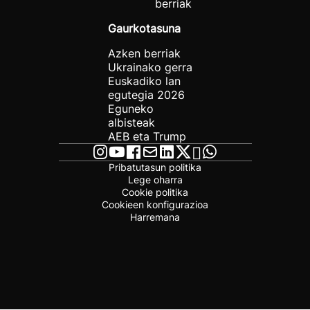
berriak
Gaurkotasuna
Azken berriak
Ukrainako gerra
Euskadiko lan
egutegia 2026
Eguneko
albisteak
AEB eta Trump
Pribatutasun politika
Lege oharra
Cookie politika
Cookieen konfigurazioa
Harremana