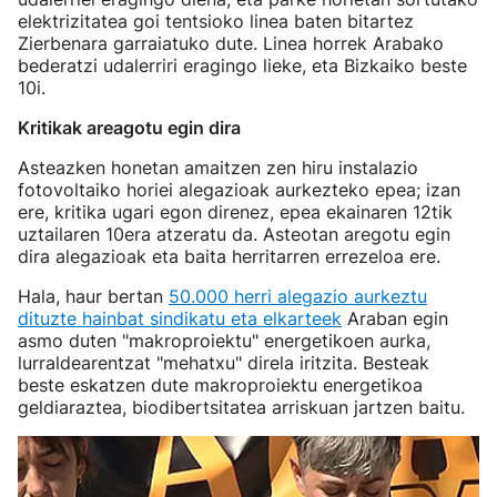
elektrizitatea goi tentsioko linea baten bitartez
Zierbenara garraiatuko dute. Linea horrek Arabako
bederatzi udalerriri eragingo lieke, eta Bizkaiko beste
10i.
Kritikak areagotu egin dira
Asteazken honetan amaitzen zen hiru instalazio
fotovoltaiko horiei alegazioak aurkezteko epea; izan
ere, kritika ugari egon direnez, epea ekainaren 12tik
uztailaren 10era atzeratu da. Asteotan aregotu egin
dira alegazioak eta baita herritarren errezeloa ere.
Hala, haur bertan
50.000 herri alegazio aurkeztu
dituzte hainbat sindikatu eta elkarteek
Araban egin
asmo duten "makroproiektu" energetikoen aurka,
lurraldearentzat "mehatxu" direla iritzita. Besteak
beste eskatzen dute makroproiektu energetikoa
geldiaraztea, biodibertsitatea arriskuan jartzen baitu.