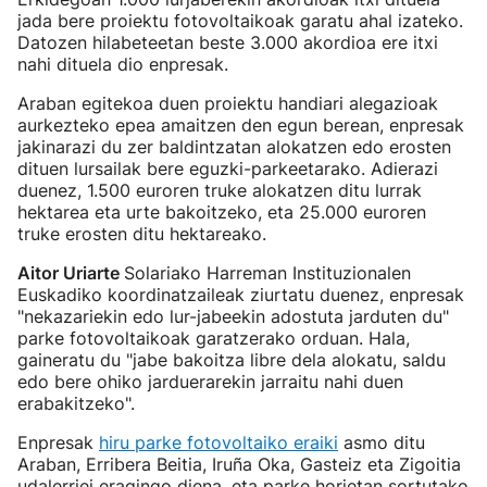
jada bere proiektu fotovoltaikoak garatu ahal izateko.
Datozen hilabeteetan beste 3.000 akordioa ere itxi
nahi dituela dio enpresak.
Araban egitekoa duen proiektu handiari alegazioak
aurkezteko epea amaitzen den egun berean, enpresak
jakinarazi du zer baldintzatan alokatzen edo erosten
dituen lursailak bere eguzki-parkeetarako. Adierazi
duenez, 1.500 euroren truke alokatzen ditu lurrak
hektarea eta urte bakoitzeko, eta 25.000 euroren
truke erosten ditu hektareako.
Aitor Uriarte
Solariako Harreman Instituzionalen
Euskadiko koordinatzaileak ziurtatu duenez, enpresak
"nekazariekin edo lur-jabeekin adostuta jarduten du"
parke fotovoltaikoak garatzerako orduan. Hala,
gaineratu du "jabe bakoitza libre dela alokatu, saldu
edo bere ohiko jarduerarekin jarraitu nahi duen
erabakitzeko".
Enpresak
hiru parke fotovoltaiko eraiki
asmo ditu
Araban, Erribera Beitia, Iruña Oka, Gasteiz eta Zigoitia
udalerriei eragingo diena, eta parke horietan sortutako