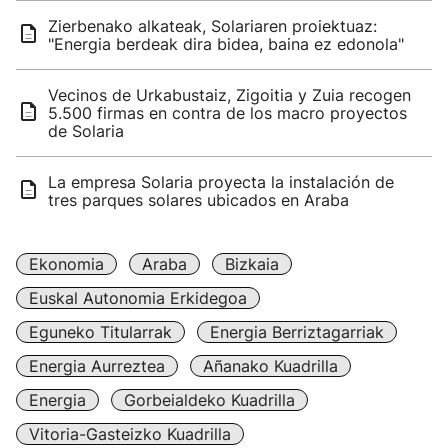
Zierbenako alkateak, Solariaren proiektuaz:
"Energia berdeak dira bidea, baina ez edonola"
Vecinos de Urkabustaiz, Zigoitia y Zuia recogen
5.500 firmas en contra de los macro proyectos
de Solaria
La empresa Solaria proyecta la instalación de
tres parques solares ubicados en Araba
Ekonomia
Araba
Bizkaia
Euskal Autonomia Erkidegoa
Eguneko Titularrak
Energia Berriztagarriak
Energia Aurreztea
Añanako Kuadrilla
Energia
Gorbeialdeko Kuadrilla
Vitoria-Gasteizko Kuadrilla