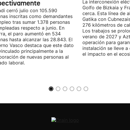
pectivamente
La interconexión eléct
Golfo de Bizkaia y Fr
di cerró julio con 105.590
cerca. Esta línea de a
nas inscritas como demandantes
Gatika con Cubnezais
pleo tras sumar 1.378 personas
276 kilómetros de ca
pleadas respecto a junio. En
Los trabajos se prol
ra, el paro aumentó en 534
verano de 2027 y Azti
nas hasta alcanzar las 28.843. El
operación para garant
rno Vasco destaca que este dato
instalación se lleve 
vinculado principalmente a la
el impacto en el ecos
poración de nuevas personas al
do laboral.