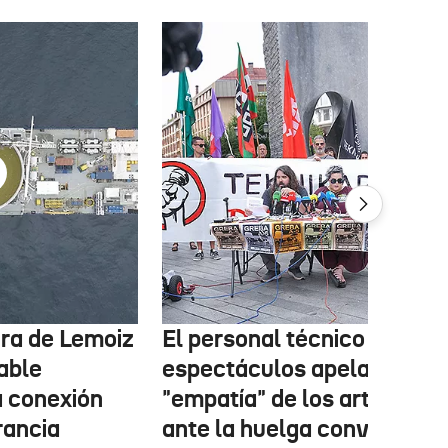
tura de Lemoiz
El personal técnico de
cable
espectáculos apela a la
a conexión
"empatía" de los artistas
rancia
ante la huelga convocada