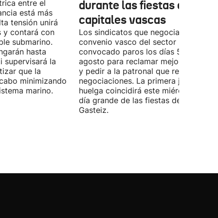
rica entre el
durante las fiestas de las
ancia está más
capitales vascas
lta tensión unirá
 y contará con
Los sindicatos que negocian el prime
ble submarino.
convenio vasco del sector han
ongarán hasta
convocado paros los días 5, 14 y 26 
 supervisará la
agosto para reclamar mejoras labora
izar que la
y pedir a la patronal que retome las
a cabo minimizando
negociaciones. La primera jornada de
istema marino.
huelga coincidirá este miércoles con 
día grande de las fiestas de Vitoria-
Gasteiz.