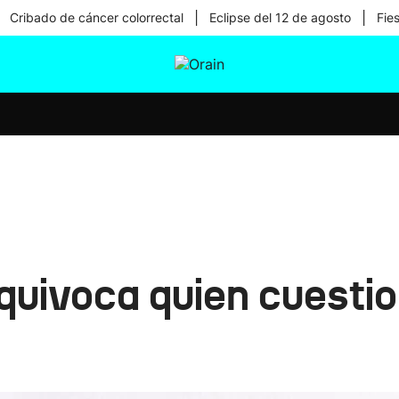
|
|
Cribado de cáncer colorrectal
Eclipse del 12 de agosto
Fie
tura
Ikusmiran
Egural
Salud
Tecnología
quivoca quien cuestio