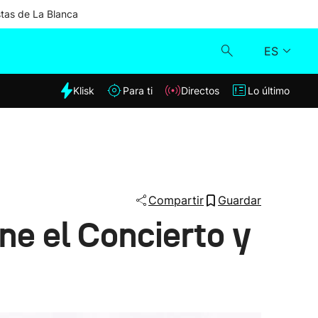
stas de La Blanca
ES
dia
Klisk
Para ti
Directos
Lo último
Klisk
Directos
Para ti
Compartir
Guardar
ne el Concierto y
Lo último