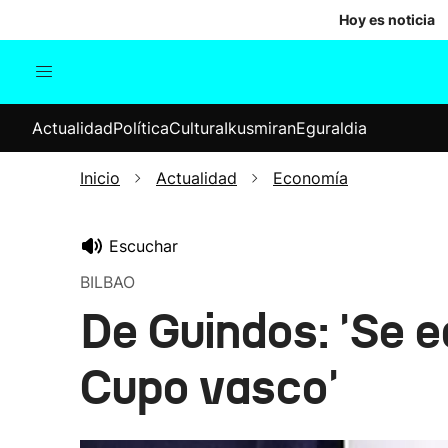
Hoy es noticia
Actualidad
Política
Cul
Actualidad
Política
Cultura
Ikusmiran
Eguraldia
Sociedad
Elecciones
Economía
Inicio
Actualidad
Economía
Internacional
Escuchar
BILBAO
De Guindos: 'Se e
Cupo vasco'