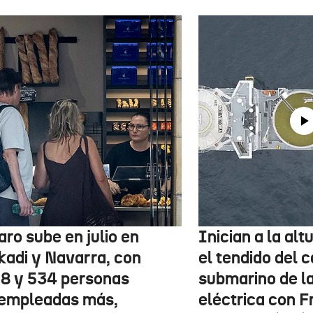
aro sube en julio en
Inician a la al
kadi y Navarra, con
el tendido del 
78 y 534 personas
submarino de l
empleadas más,
eléctrica con F